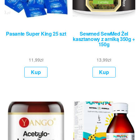
Pasante Super King 25 szt
Sewmed SewMed Żel
kasztanowy z arniką 350g +
150g
11,99
zł
13,99
zł
Kup
Kup