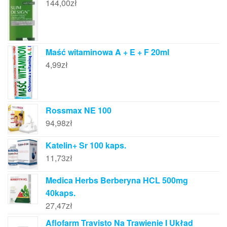
144,00
zł
Maść witaminowa A + E + F 20ml
4,99
zł
Rossmax NE 100
94,98
zł
Katelin+ Sr 100 kaps.
11,73
zł
Medica Herbs Berberyna HCL 500mg
40kaps.
27,47
zł
Aflofarm Travisto Na Trawienie I Układ