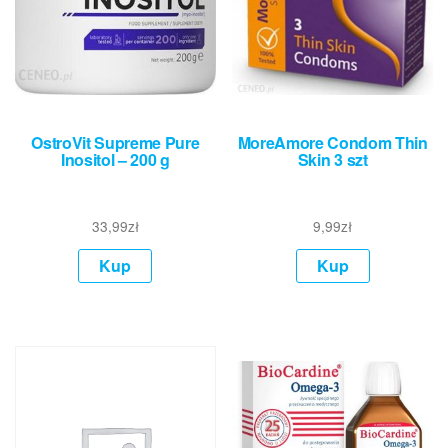
OstroVit Supreme Pure
MoreAmore Condom Thin
Inositol – 200 g
Skin 3 szt
33,99
zł
9,99
zł
Kup
Kup