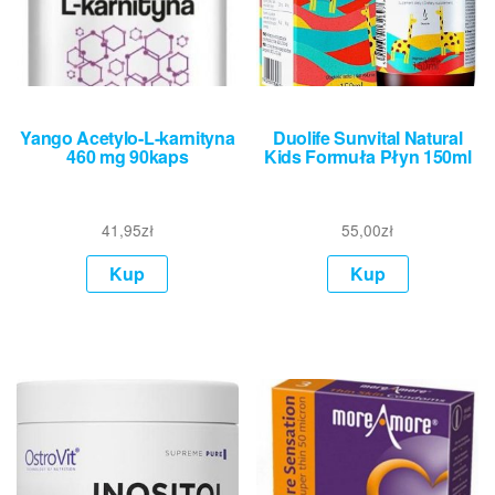
Yango Acetylo-L-karnityna
Duolife Sunvital Natural
460 mg 90kaps
Kids Formuła Płyn 150ml
41,95
zł
55,00
zł
Kup
Kup