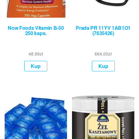
Now Foods Vitamin B-50
Prada PR 11YV 1AB1O1
250 kaps.
(7635426)
48,99
zł
664,00
zł
Kup
Kup