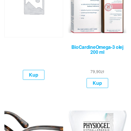
BioCardineOmega-3 olej
200 ml
79,90
zł
Kup
Kup