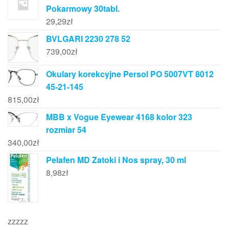
Pokarmowy 30tabl.
29,29
zł
BVLGARI 2230 278 52
739,00
zł
Okulary korekcyjne Persol PO 5007VT 8012
45-21-145
815,00
zł
MBB x Vogue Eyewear 4168 kolor 323
rozmiar 54
340,00
zł
Pelafen MD Zatoki i Nos spray, 30 ml
8,98
zł
zzzzz