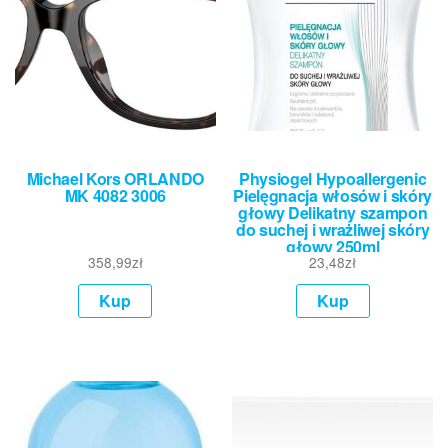
Michael Kors ORLANDO
Physiogel Hypoallergenic
MK 4082 3006
Pielęgnacja włosów i skóry
głowy Delikatny szampon
do suchej i wrażliwej skóry
głowy 250ml
358,99
zł
23,48
zł
Kup
Kup