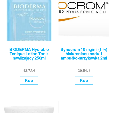
BIODERMA Hydrabio
Synocrom 10 mg/ml (1 %)
Tonique Lotion Tonik
hialuronianu sodu 1
nawilżający 250ml
ampułko-strzykawka 2ml
43,72
zł
39,54
zł
Kup
Kup