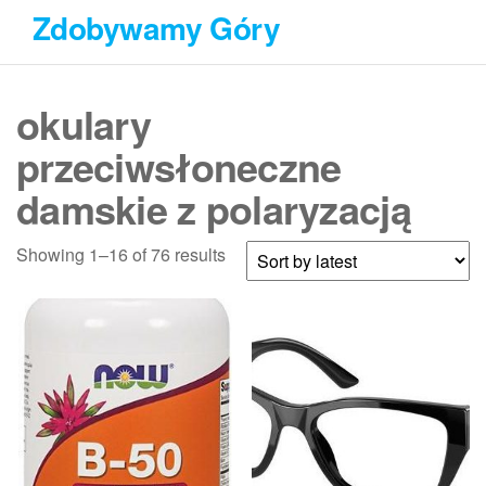
Przejdź
Zdobywamy Góry
do
treści
okulary
przeciwsłoneczne
damskie z polaryzacją
Showing 1–16 of 76 results