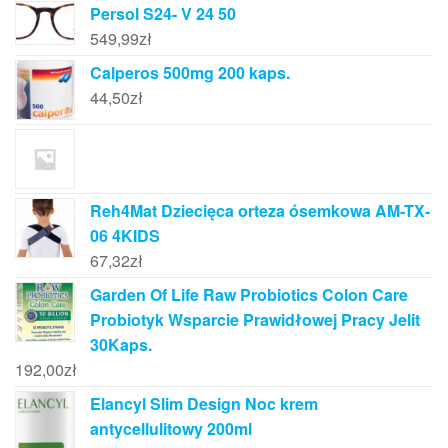
Persol S24- V 24 50
549,99
zł
Calperos 500mg 200 kaps.
44,50
zł
Reh4Mat Dziecięca orteza ósemkowa AM-TX-
06 4KIDS
67,32
zł
Garden Of Life Raw Probiotics Colon Care
Probiotyk Wsparcie Prawidłowej Pracy Jelit
30Kaps.
192,00
zł
Elancyl Slim Design Noc krem
antycellulitowy 200ml