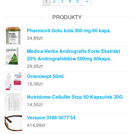
1
2
3
4
5
→
PRODUKTY
Pharmovit Gotu kola 300 mg 60 kaps.
34,89
zł
Medica Herbs Andrografis Forte Ekstrakt
20% Andrografolidów 500mg 60kaps.
29,95
zł
Octenisept 50ml
16,38
zł
Nutridome Cellulite Stop 60 Kapsułek 30G
14,50
zł
Versace 3186 5077 54
414,99
zł