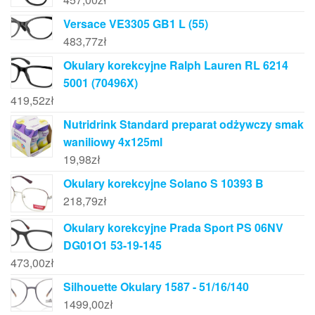
Versace VE3305 GB1 L (55)
483,77
zł
Okulary korekcyjne Ralph Lauren RL 6214
5001 (70496X)
419,52
zł
Nutridrink Standard preparat odżywczy smak
waniliowy 4x125ml
19,98
zł
Okulary korekcyjne Solano S 10393 B
218,79
zł
Okulary korekcyjne Prada Sport PS 06NV
DG01O1 53-19-145
473,00
zł
Silhouette Okulary 1587 - 51/16/140
1499,00
zł