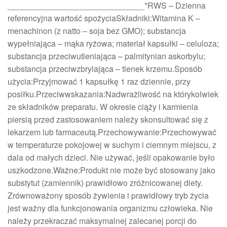
______________________________*RWS – Dzienna
referencyjna wartość spożyciaSkładniki:Witamina K –
menachinon (z natto – soja bez GMO); substancja
wypełniająca – mąka ryżowa; materiał kapsułki – celuloza;
substancja przeciwutleniająca – palmitynian askorbylu;
substancja przeciwzbrylająca – tlenek krzemu.Sposób
użycia:Przyjmować 1 kapsułkę 1 raz dziennie, przy
posiłku.Przeciwwskazania:Nadwrażliwość na którykolwiek
ze składników preparatu. W okresie ciąży i karmienia
piersią przed zastosowaniem należy skonsultować się z
lekarzem lub farmaceutą.Przechowywanie:Przechowywać
w temperaturze pokojowej w suchym i ciemnym miejscu, z
dala od małych dzieci. Nie używać, jeśli opakowanie było
uszkodzone.Ważne:Produkt nie może być stosowany jako
substytut (zamiennik) prawidłowo zróżnicowanej diety.
Zrównoważony sposób żywienia i prawidłowy tryb życia
jest ważny dla funkcjonowania organizmu człowieka. Nie
należy przekraczać maksymalnej zalecanej porcji do