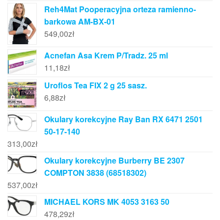
Reh4Mat Pooperacyjna orteza ramienno-
barkowa AM-BX-01
549,00
zł
Acnefan Asa Krem P/Tradz. 25 ml
11,18
zł
Uroflos Tea FIX 2 g 25 sasz.
6,88
zł
Okulary korekcyjne Ray Ban RX 6471 2501
50-17-140
313,00
zł
Okulary korekcyjne Burberry BE 2307
COMPTON 3838 (68518302)
537,00
zł
MICHAEL KORS MK 4053 3163 50
478,29
zł