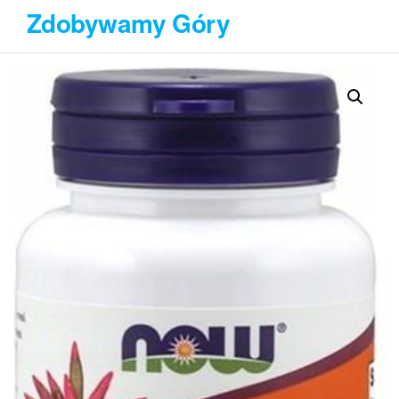
Przejdź
Zdobywamy Góry
do
treści