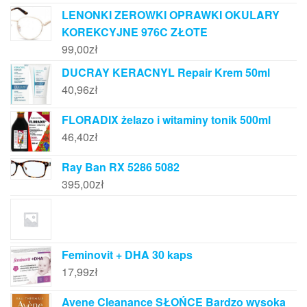
LENONKI ZEROWKI OPRAWKI OKULARY
KOREKCYJNE 976C ZŁOTE
99,00
zł
DUCRAY KERACNYL Repair Krem 50ml
40,96
zł
FLORADIX żelazo i witaminy tonik 500ml
46,40
zł
Ray Ban RX 5286 5082
395,00
zł
Feminovit + DHA 30 kaps
17,99
zł
Avene Cleanance SŁOŃCE Bardzo wysoka