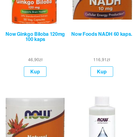
Now Ginkgo Biloba 120mg
Now Foods NADH 60 kaps.
100 kaps
46,90
zł
116,91
zł
Kup
Kup