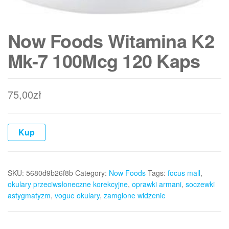
Now Foods Witamina K2
Mk-7 100Mcg 120 Kaps
75,00
zł
Kup
SKU:
5680d9b26f8b
Category:
Now Foods
Tags:
focus mall
,
okulary przeciwsłoneczne korekcyjne
,
oprawki armani
,
soczewki
astygmatyzm
,
vogue okulary
,
zamglone widzenie