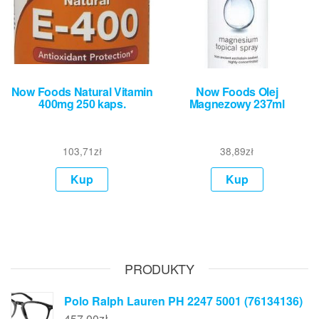
Now Foods Natural Vitamin
Now Foods Olej
400mg 250 kaps.
Magnezowy 237ml
103,71
zł
38,89
zł
Kup
Kup
PRODUKTY
Polo Ralph Lauren PH 2247 5001 (76134136)
457,00
zł