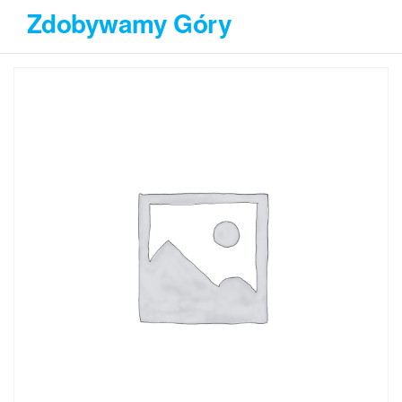
Przejdź
Zdobywamy Góry
do
treści