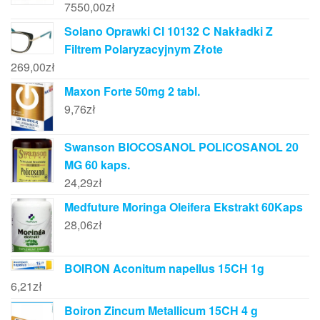
7550,00
zł
Solano Oprawki Cl 10132 C Nakładki Z
Filtrem Polaryzacyjnym Złote
269,00
zł
Maxon Forte 50mg 2 tabl.
9,76
zł
Swanson BIOCOSANOL POLICOSANOL 20
MG 60 kaps.
24,29
zł
Medfuture Moringa Oleifera Ekstrakt 60Kaps
28,06
zł
BOIRON Aconitum napellus 15CH 1g
6,21
zł
Boiron Zincum Metallicum 15CH 4 g