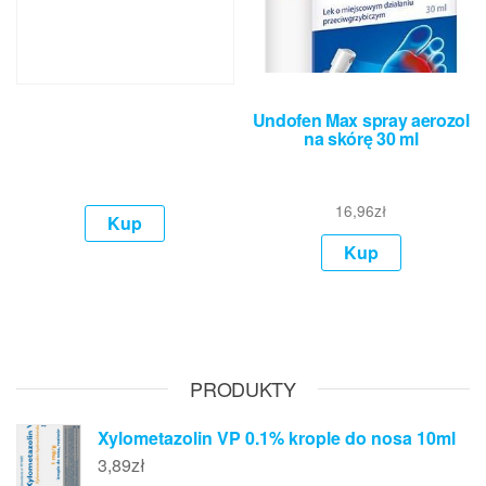
Undofen Max spray aerozol
na skórę 30 ml
16,96
zł
Kup
Kup
PRODUKTY
Xylometazolin VP 0.1% krople do nosa 10ml
3,89
zł