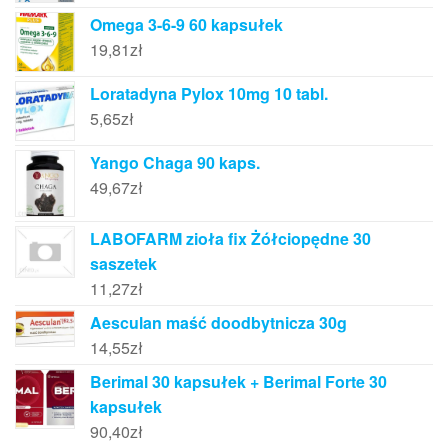
Omega 3-6-9 60 kapsułek
19,81
zł
Loratadyna Pylox 10mg 10 tabl.
5,65
zł
Yango Chaga 90 kaps.
49,67
zł
LABOFARM zioła fix Żółciopędne 30
saszetek
11,27
zł
Aesculan maść doodbytnicza 30g
14,55
zł
Berimal 30 kapsułek + Berimal Forte 30
kapsułek
90,40
zł