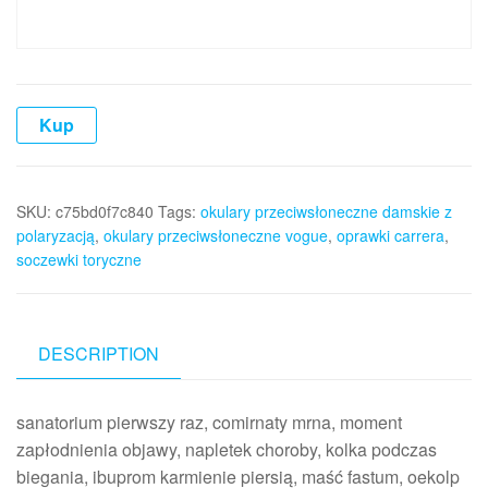
Kup
SKU:
c75bd0f7c840
Tags:
okulary przeciwsłoneczne damskie z
polaryzacją
,
okulary przeciwsłoneczne vogue
,
oprawki carrera
,
soczewki toryczne
DESCRIPTION
sanatorium pierwszy raz, comirnaty mrna, moment
zapłodnienia objawy, napletek choroby, kolka podczas
biegania, ibuprom karmienie piersią, maść fastum, oekolp