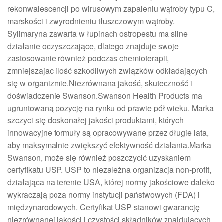
rekonwalescencji po wirusowym zapaleniu wątroby typu C,
marskości i zwyrodnieniu tłuszczowym wątroby.
Sylimaryna zawarta w łupinach ostropestu ma silne
działanie oczyszczające, dlatego znajduje swoje
zastosowanie również podczas chemioterapii,
zmniejszajac ilość szkodliwych związków odkładających
się w organizmie.Niezrównana jakość, skuteczność i
doświadczenie Swanson.Swanson Health Products ma
ugruntowaną pozycję na rynku od prawie pół wieku. Marka
szczyci się doskonałej jakości produktami, których
innowacyjne formuły są opracowywane przez długie lata,
aby maksymalnie zwiększyć efektywność działania.Marka
Swanson, może się również poszczycić uzyskaniem
certyfikatu USP. USP to niezależna organizacja non-profit,
działająca na terenie USA, której normy jakościowe daleko
wykraczają poza normy instytucji państwowych (FDA) i
międzynarodowych. Certyfikat USP stanowi gwarancję
niezrównanej jakości i czystości składników znajdujących