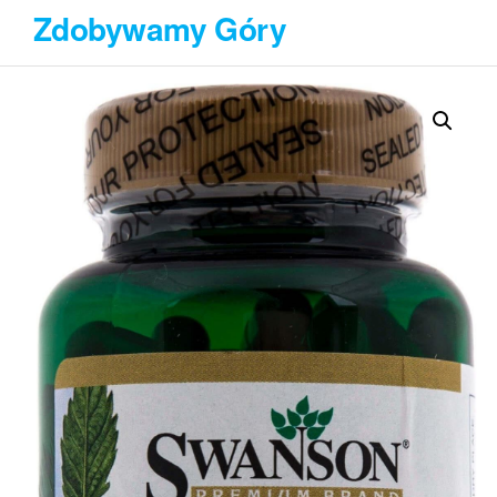
Przejdź
Zdobywamy Góry
do
treści