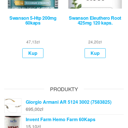
Swanson 5-Htp 200mg
Swanson Eleuthero Root
60kaps
425mg 120 kaps.
47,13
zł
24,20
zł
Kup
Kup
PRODUKTY
Giorgio Armani AR 5124 3002 (7583825)
695,00
zł
Invent Farm Hemo Farm 60Kaps
15,10
zł