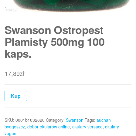
Swanson Ostropest
Plamisty 500mg 100
kaps.
17,89
zł
Kup
SKU:
0001b1032620
Category:
Swanson
Tags:
auchan
bydgoszcz
,
dobór okularów online
,
okulary versace
,
okulary
vogue