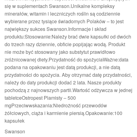
się w suplementach Swanson.Unikalne kompleksy
minerałów, witamin i leczniczych roślin są codziennie
wybierane przez tysiące świadomych Polaków – to jest
największy sukces Swanson.Informacje i skład
produktu:Stosowanie:Należy brać dwie kapsułki od dwóch
do trzech razy dziennie, obficie popijając wodą. Produkt
nie może być stosowany jako substytut prawidłowo
zróżnicowanej diety.Przydatność do spożyciaWażne:data
podana na opakowaniu jest datą produkcji, a nie datą
przydatności do spożycia. Aby otrzymać datę przydatności,
należy do daty produkcji dodać 2 lata. Nasze produkty
pochodzą z najnowszych partii.Wartość odżywcza w jednej
tabletceOstropest Plamisty – 500
mgPrzeciwwskazania:Niedrożność przewodów
żółciowych, ciąża i karmienie piersią.Opakowanie:100
kapsułek
Swanson