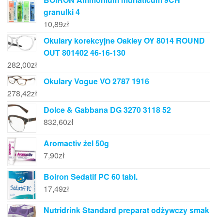
granulki 4
10,89
zł
Okulary korekcyjne Oakley OY 8014 ROUND
OUT 801402 46-16-130
282,00
zł
Okulary Vogue VO 2787 1916
278,42
zł
Dolce & Gabbana DG 3270 3118 52
832,60
zł
Aromactiv żel 50g
7,90
zł
Boiron Sedatif PC 60 tabl.
17,49
zł
Nutridrink Standard preparat odżywczy smak