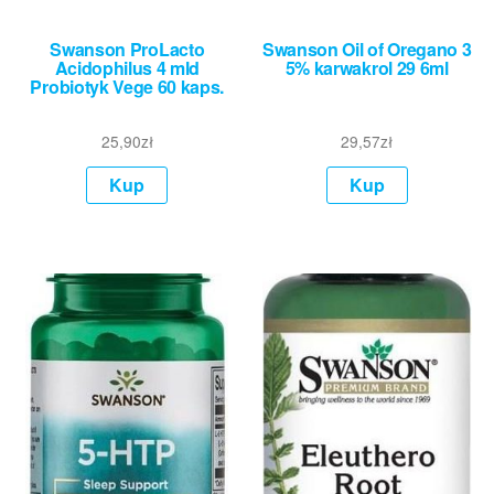
Swanson ProLacto
Swanson Oil of Oregano 3
Acidophilus 4 mld
5% karwakrol 29 6ml
Probiotyk Vege 60 kaps.
25,90
zł
29,57
zł
Kup
Kup