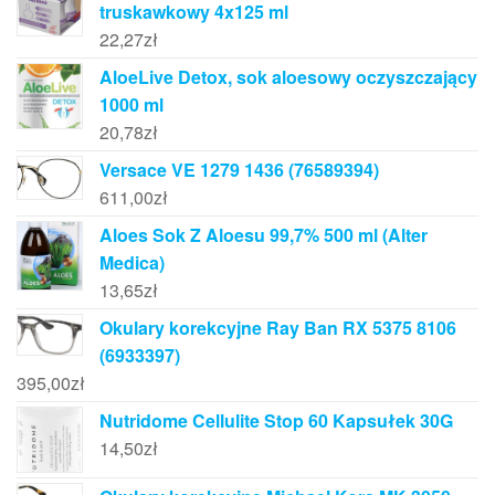
truskawkowy 4x125 ml
22,27
zł
AloeLive Detox, sok aloesowy oczyszczający
1000 ml
20,78
zł
Versace VE 1279 1436 (76589394)
611,00
zł
Aloes Sok Z Aloesu 99,7% 500 ml (Alter
Medica)
13,65
zł
Okulary korekcyjne Ray Ban RX 5375 8106
(6933397)
395,00
zł
Nutridome Cellulite Stop 60 Kapsułek 30G
14,50
zł