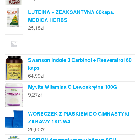
LUTEINA + ZEAKSANTYNA 60kaps.
MEDICA HERBS
25,18
zł
Swanson Indole 3 Carbinol + Resveratrol 60
kaps
64,99
zł
Myvita Witamina C Lewoskrętna 100G
9,27
zł
WORECZEK Z PIASKIEM DO GIMNASTYKI
ZABAWY 1KG W4
20,00
zł
BOIRON Ammonium muriaticum 9CH