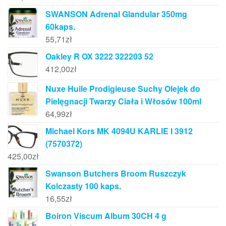
SWANSON Adrenal Glandular 350mg
60kaps.
55,71
zł
Oakley R OX 3222 322203 52
412,00
zł
Nuxe Huile Prodigieuse Suchy Olejek do
Pielęgnacji Twarzy Ciała i Włosów 100ml
64,99
zł
Michael Kors MK 4094U KARLIE I 3912
(7570372)
425,00
zł
Swanson Butchers Broom Ruszczyk
Kolczasty 100 kaps.
16,55
zł
Boiron Viscum Album 30CH 4 g