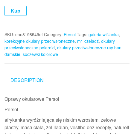
Kup
SKU:
eae8198549ef
Category:
Persol
Tags:
galeria wiślanka
,
korekcyjne okulary przeciwsłoneczne
,
m1 czeladź
,
okulary
przeciwsłoneczne polaroid
,
okulary przeciwsłoneczne ray ban
damskie
,
soczewki kolorowe
DESCRIPTION
Oprawy okularowe Persol
Persol
afrykanka wyróżniająca się niskim wzrostem, żelowe
plastry, masa ciala, żel iladian, vestibo bez recepty, naturell