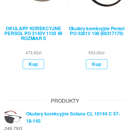
OKULARY KOREKCYJNE
Okulary korekcyjne Persol
PERSOL PO 3143V 1103 49
PO 3281V 108 (68317179)
ROZMIAR S
473,62
zł
553,00
zł
Kup
Kup
PRODUKTY
Okulary korekcyjne Solano CL 10144 C 57-
18-145
246,79
zł