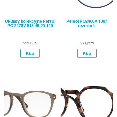
Okulary korekcyjne Persol
Persol PO2460V 1087
PO 2478V 513 48-20-140
rozmiar L
553,00
zł
569,22
zł
Kup
Kup