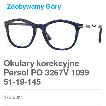
Przejdź
Zdobywamy Góry
do
treści
Okulary korekcyjne
Persol PO 3267V 1099
51-19-145
472,00
zł