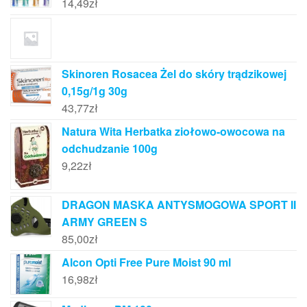
14,49
zł
Skinoren Rosacea Żel do skóry trądzikowej
0,15g/1g 30g
43,77
zł
Natura Wita Herbatka ziołowo-owocowa na
odchudzanie 100g
9,22
zł
DRAGON MASKA ANTYSMOGOWA SPORT II
ARMY GREEN S
85,00
zł
Alcon Opti Free Pure Moist 90 ml
16,98
zł