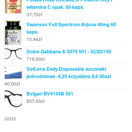
witamina C opak. 60 kaps.
37,70
zł
Swanson Full Spectrum Arjuna 40mg 60
kaps.
10,44
zł
Dolce Gabbana & 5074 501 - 52/20/145
719,00
zł
SofLens Daily Disposable soczewki
jednodniowe -4,25 krzywizna 8,6 30szt
40,00
zł
Bvlgari BV4154B 501
837,00
zł
zzzzz