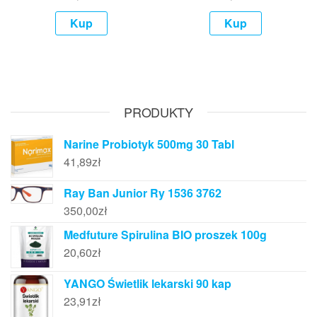
Kup
Kup
PRODUKTY
Narine Probiotyk 500mg 30 Tabl
41,89
zł
Ray Ban Junior Ry 1536 3762
350,00
zł
Medfuture Spirulina BIO proszek 100g
20,60
zł
YANGO Świetlik lekarski 90 kap
23,91
zł