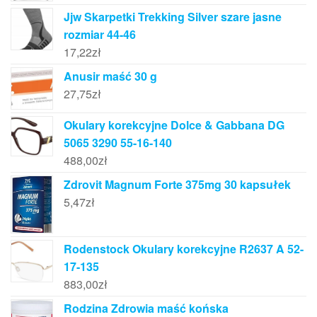
Jjw Skarpetki Trekking Silver szare jasne
rozmiar 44-46
17,22
zł
Anusir maść 30 g
27,75
zł
Okulary korekcyjne Dolce & Gabbana DG
5065 3290 55-16-140
488,00
zł
Zdrovit Magnum Forte 375mg 30 kapsułek
5,47
zł
Rodenstock Okulary korekcyjne R2637 A 52-
17-135
883,00
zł
Rodzina Zdrowia maść końska