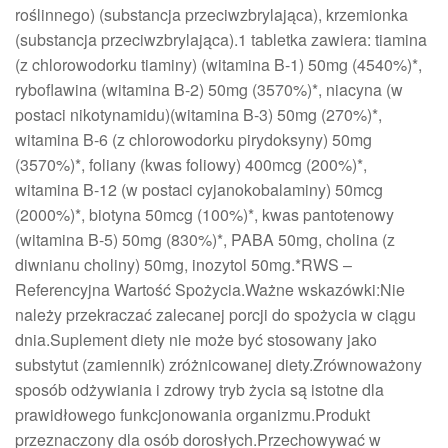
roślinnego) (substancja przeciwzbrylająca), krzemionka
(substancja przeciwzbrylająca).1 tabletka zawiera: tiamina
(z chlorowodorku tiaminy) (witamina B-1) 50mg (4540%)*,
ryboflawina (witamina B-2) 50mg (3570%)*, niacyna (w
postaci nikotynamidu)(witamina B-3) 50mg (270%)*,
witamina B-6 (z chlorowodorku pirydoksyny) 50mg
(3570%)*, foliany (kwas foliowy) 400mcg (200%)*,
witamina B-12 (w postaci cyjanokobalaminy) 50mcg
(2000%)*, biotyna 50mcg (100%)*, kwas pantotenowy
(witamina B-5) 50mg (830%)*, PABA 50mg, cholina (z
diwnianu choliny) 50mg, inozytol 50mg.*RWS –
Referencyjna Wartość Spożycia.Ważne wskazówki:Nie
należy przekraczać zalecanej porcji do spożycia w ciągu
dnia.Suplement diety nie może być stosowany jako
substytut (zamiennik) zróżnicowanej diety.Zrównoważony
sposób odżywiania i zdrowy tryb życia są istotne dla
prawidłowego funkcjonowania organizmu.Produkt
przeznaczony dla osób dorosłych.Przechowywać w