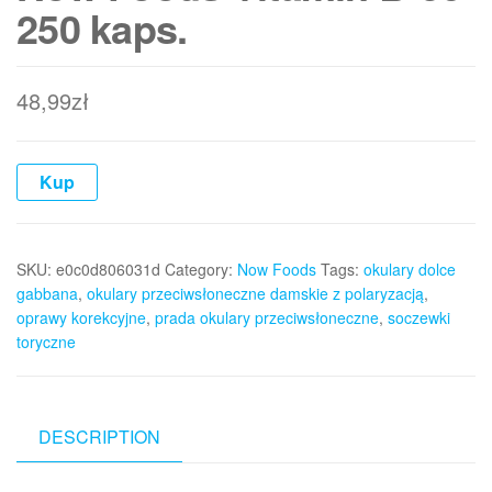
250 kaps.
48,99
zł
Kup
SKU:
e0c0d806031d
Category:
Now Foods
Tags:
okulary dolce
gabbana
,
okulary przeciwsłoneczne damskie z polaryzacją
,
oprawy korekcyjne
,
prada okulary przeciwsłoneczne
,
soczewki
toryczne
DESCRIPTION