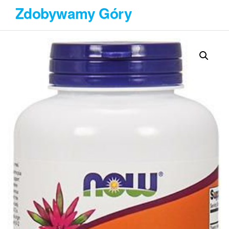
Przejdź
Zdobywamy Góry
do
treści