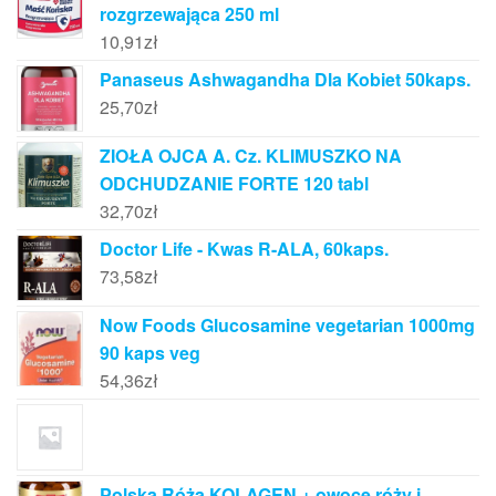
rozgrzewająca 250 ml
10,91
zł
Panaseus Ashwagandha Dla Kobiet 50kaps.
25,70
zł
ZIOŁA OJCA A. Cz. KLIMUSZKO NA
ODCHUDZANIE FORTE 120 tabl
32,70
zł
Doctor Life - Kwas R-ALA, 60kaps.
73,58
zł
Now Foods Glucosamine vegetarian 1000mg
90 kaps veg
54,36
zł
Polska Róża KOLAGEN + owoce róży i