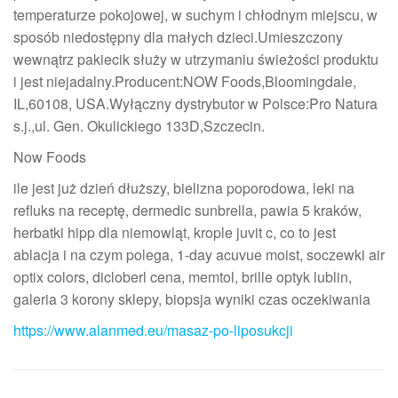
temperaturze pokojowej, w suchym i chłodnym miejscu, w
sposób niedostępny dla małych dzieci.Umieszczony
wewnątrz pakiecik służy w utrzymaniu świeżości produktu
i jest niejadalny.Producent:NOW Foods,Bloomingdale,
IL,60108, USA.Wyłączny dystrybutor w Polsce:Pro Natura
s.j.,ul. Gen. Okulickiego 133D,Szczecin.
Now Foods
ile jest już dzień dłuższy, bielizna poporodowa, leki na
refluks na receptę, dermedic sunbrella, pawia 5 kraków,
herbatki hipp dla niemowląt, krople juvit c, co to jest
ablacja i na czym polega, 1-day acuvue moist, soczewki air
optix colors, dicloberl cena, memtol, brille optyk lublin,
galeria 3 korony sklepy, biopsja wyniki czas oczekiwania
https://www.alanmed.eu/masaz-po-liposukcji