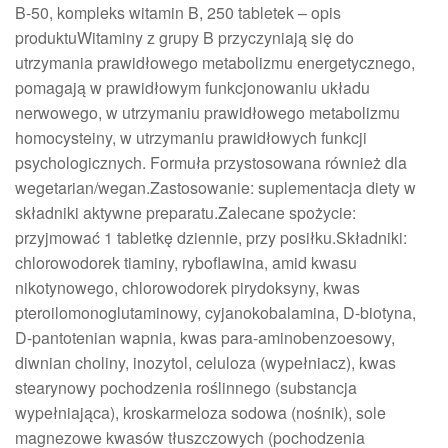
B-50, kompleks witamin B, 250 tabletek – opis
produktuWitaminy z grupy B przyczyniają się do
utrzymania prawidłowego metabolizmu energetycznego,
pomagają w prawidłowym funkcjonowaniu układu
nerwowego, w utrzymaniu prawidłowego metabolizmu
homocysteiny, w utrzymaniu prawidłowych funkcji
psychologicznych. Formuła przystosowana również dla
wegetarian/wegan.Zastosowanie: suplementacja diety w
składniki aktywne preparatu.Zalecane spożycie:
przyjmować 1 tabletkę dziennie, przy posiłku.Składniki:
chlorowodorek tiaminy, ryboflawina, amid kwasu
nikotynowego, chlorowodorek pirydoksyny, kwas
pteroilomonoglutaminowy, cyjanokobalamina, D-biotyna,
D-pantotenian wapnia, kwas para-aminobenzoesowy,
diwnian choliny, inozytol, celuloza (wypełniacz), kwas
stearynowy pochodzenia roślinnego (substancja
wypełniająca), kroskarmeloza sodowa (nośnik), sole
magnezowe kwasów tłuszczowych (pochodzenia