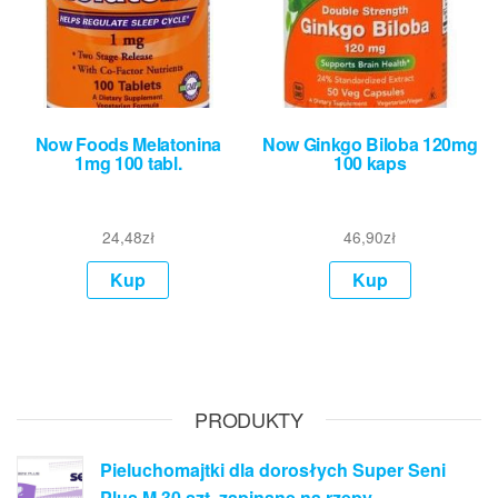
Now Foods Melatonina
Now Ginkgo Biloba 120mg
1mg 100 tabl.
100 kaps
24,48
zł
46,90
zł
Kup
Kup
PRODUKTY
Pieluchomajtki dla dorosłych Super Seni
Plus M 30 szt. zapinane na rzepy