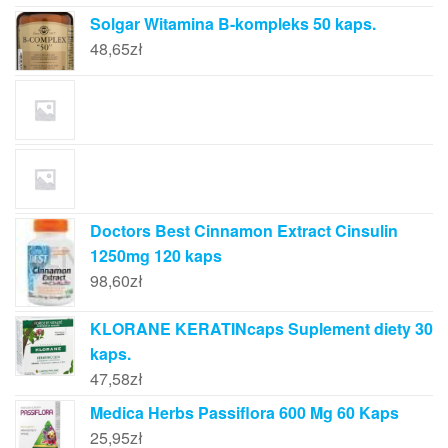
Solgar Witamina B-kompleks 50 kaps.
48,65
zł
Doctors Best Cinnamon Extract Cinsulin
1250mg 120 kaps
98,60
zł
KLORANE KERATINcaps Suplement diety 30
kaps.
47,58
zł
Medica Herbs Passiflora 600 Mg 60 Kaps
25,95
zł