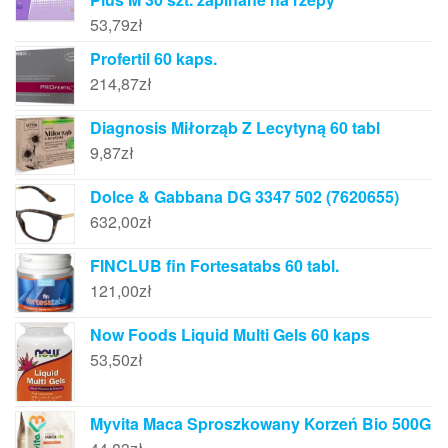
53,79
zł
Profertil 60 kaps.
214,87
zł
Diagnosis Miłorząb Z Lecytyną 60 tabl
9,87
zł
Dolce & Gabbana DG 3347 502 (7620655)
632,00
zł
FINCLUB fin Fortesatabs 60 tabl.
121,00
zł
Now Foods Liquid Multi Gels 60 kaps
53,50
zł
Myvita Maca Sproszkowany Korzeń Bio 500G