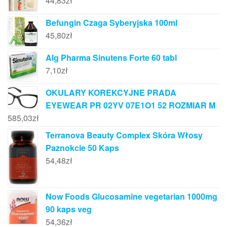
44,83
zł
Befungin Czaga Syberyjska 100ml
45,80
zł
Alg Pharma Sinutens Forte 60 tabl
7,10
zł
OKULARY KOREKCYJNE PRADA
EYEWEAR PR 02YV 07E1O1 52 ROZMIAR M
585,03
zł
Terranova Beauty Complex Skóra Włosy
Paznokcie 50 Kaps
54,48
zł
Now Foods Glucosamine vegetarian 1000mg
90 kaps veg
54,36
zł