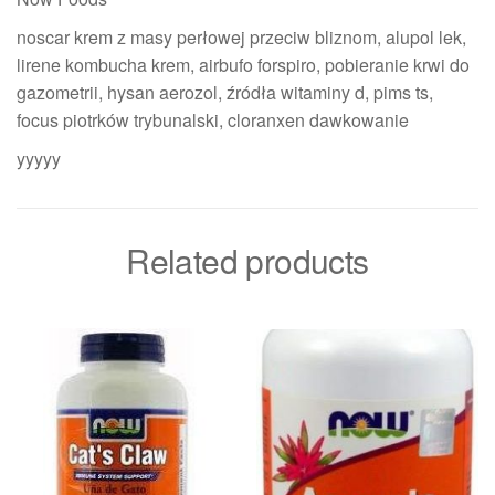
noscar krem z masy perłowej przeciw bliznom, alupol lek,
lirene kombucha krem, airbufo forspiro, pobieranie krwi do
gazometrii, hysan aerozol, źródła witaminy d, pims ts,
focus piotrków trybunalski, cloranxen dawkowanie
yyyyy
Related products