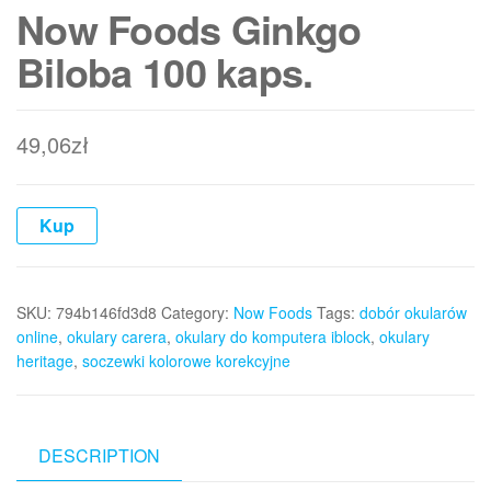
Now Foods Ginkgo
Biloba 100 kaps.
49,06
zł
Kup
SKU:
794b146fd3d8
Category:
Now Foods
Tags:
dobór okularów
online
,
okulary carera
,
okulary do komputera iblock
,
okulary
heritage
,
soczewki kolorowe korekcyjne
DESCRIPTION