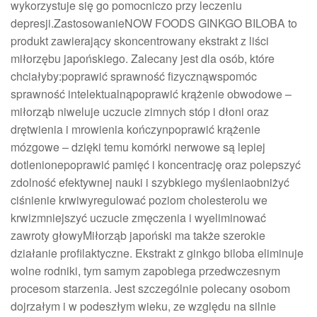
wykorzystuje się go pomocniczo przy leczeniu
depresji.ZastosowanieNOW FOODS GINKGO BILOBA to
produkt zawierający skoncentrowany ekstrakt z liści
miłorzębu japońskiego. Zalecany jest dla osób, które
chciałyby:poprawić sprawność fizycznąwspomóc
sprawność intelektualnąpoprawić krążenie obwodowe –
miłorząb niweluje uczucie zimnych stóp i dłoni oraz
drętwienia i mrowienia kończynpoprawić krążenie
mózgowe – dzięki temu komórki nerwowe są lepiej
dotlenionepoprawić pamięć i koncentrację oraz polepszyć
zdolność efektywnej nauki i szybkiego myśleniaobniżyć
ciśnienie krwiwyregulować poziom cholesterolu we
krwizmniejszyć uczucie zmęczenia i wyeliminować
zawroty głowyMiłorząb japoński ma także szerokie
działanie profilaktyczne. Ekstrakt z ginkgo biloba eliminuje
wolne rodniki, tym samym zapobiega przedwczesnym
procesom starzenia. Jest szczególnie polecany osobom
dojrzałym i w podeszłym wieku, ze względu na silnie