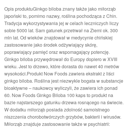
Opis produktuGinkgo biloba znany także jako miłorząb
japoński to, pomimo nazwy, roślina pochodząca z Chin.
Tradycja wykorzystywania jej w celach leczniczych liczy
sobie 5000 lat. Sam gatunek przetrwał na Ziemi ok. 300
mln lat. Od wieków znajdował w medycynie chińskiej
zastosowanie jako środek odżywiający skórę,
poprawiający pamięć oraz wspomagający potencję.
Ginkgo biloba przywędrował do Europy dopiero w XVIII
wieku. Jest to drzewo, które dorasta do nawet 40 metrów
wysokości.Produkt Now Foods zawiera ekstrakt z liści
ginkgo biloba. Roślina jest niezwykle bogata w substancje
bioaktywne – naukowcy wyliczyli, że zawiera ich ponad
60. Now Foods Ginkgo Biloba 100 kaps to produkt na
bazie najstarszego gatunku drzewa rosnącego na świecie.
W dodatku miłorząb posiada zdolność samoistnego
niszczenia chorobotwórczych grzybów, bakterii i wirusów.
Miłorząb znajduje zastosowanie także w psychiatrii: