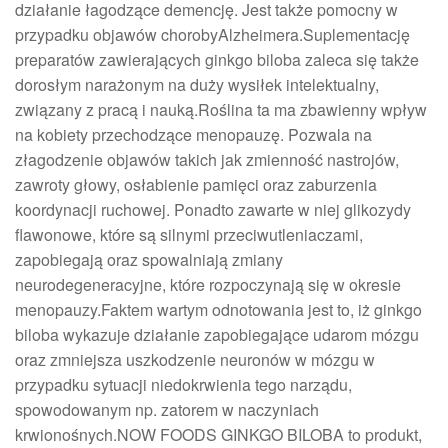
działanie łagodzące demencję. Jest także pomocny w
przypadku objawów chorobyAlzheimera.Suplementację
preparatów zawierających ginkgo biloba zaleca się także
dorosłym narażonym na duży wysiłek intelektualny,
związany z pracą i nauką.Roślina ta ma zbawienny wpływ
na kobiety przechodzące menopauzę. Pozwala na
złagodzenie objawów takich jak zmienność nastrojów,
zawroty głowy, osłabienie pamięci oraz zaburzenia
koordynacji ruchowej. Ponadto zawarte w niej glikozydy
flawonowe, które są silnymi przeciwutleniaczami,
zapobiegają oraz spowalniają zmiany
neurodegeneracyjne, które rozpoczynają się w okresie
menopauzy.Faktem wartym odnotowania jest to, iż ginkgo
biloba wykazuje działanie zapobiegające udarom mózgu
oraz zmniejsza uszkodzenie neuronów w mózgu w
przypadku sytuacji niedokrwienia tego narządu,
spowodowanym np. zatorem w naczyniach
krwionośnych.NOW FOODS GINKGO BILOBA to produkt,