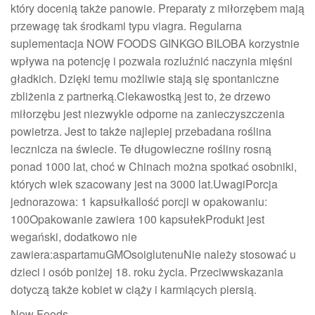
który docenią także panowie. Preparaty z miłorzębem mają
przewagę tak środkami typu viagra. Regularna
suplementacja NOW FOODS GINKGO BILOBA korzystnie
wpływa na potencję i pozwala rozluźnić naczynia mięśni
gładkich. Dzięki temu możliwie stają się spontaniczne
zbliżenia z partnerką.Ciekawostką jest to, że drzewo
miłorzębu jest niezwykle odporne na zanieczyszczenia
powietrza. Jest to także najlepiej przebadana roślina
lecznicza na świecie. Te długowieczne rośliny rosną
ponad 1000 lat, choć w Chinach można spotkać osobniki,
których wiek szacowany jest na 3000 lat.UwagiPorcja
jednorazowa: 1 kapsułkaIlość porcji w opakowaniu:
100Opakowanie zawiera 100 kapsułekProdukt jest
wegański, dodatkowo nie
zawiera:aspartamuGMOsoiglutenuNie należy stosować u
dzieci i osób poniżej 18. roku życia. Przeciwwskazania
dotyczą także kobiet w ciąży i karmiących piersią.
Now Foods