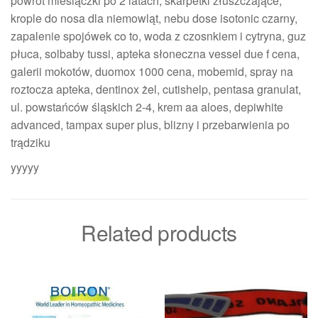
powrót miesiączki po 2 latach, skarpetki złuszczające,
krople do nosa dla niemowląt, nebu dose isotonic czarny,
zapalenie spojówek co to, woda z czosnkiem i cytryna, guz
płuca, solbaby tussi, apteka słoneczna vessel due f cena,
galerii mokotów, duomox 1000 cena, mobemid, spray na
roztocza apteka, dentinox żel, cutishelp, pentasa granulat,
ul. powstańców śląskich 2-4, krem aa aloes, depiwhite
advanced, tampax super plus, blizny i przebarwienia po
trądziku
yyyyy
Related products