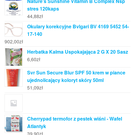
Nature's Sunshine Vitamin B Complex Nsp
stres 120kaps
44,88
zł
Okulary korekcyjne Bvlgari BV 4169 5452 54-
17-140
902,00
zł
Herbatka Kalma Uspokajająca 2 G X 20 Sasz
6,60
zł
Svr Sun Secure Blur SPF 50 krem w piance
ujednolicający koloryt skóry 50ml
51,09
zł
Cherrypad termofor z pestek wiśni - Wafel
Atlantyk
39,90
zł