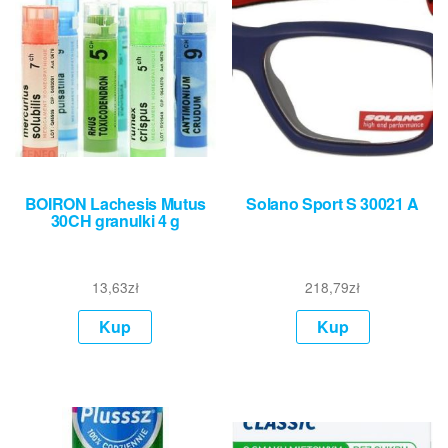
BOIRON Lachesis Mutus
Solano Sport S 30021 A
30CH granulki 4 g
13,63
zł
218,79
zł
Kup
Kup