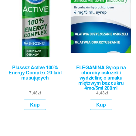
Plusssz Active 100%
FLEGAMINA Syrop na
Energy Complex 20 tabl
choroby oskrzeli i
musujących
wydzielinę o smaku
miętowym bez cukru
4mg/5ml 200ml
7,48
zł
14,43
zł
Kup
Kup