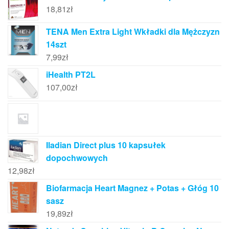
18,81
zł
TENA Men Extra Light Wkładki dla Mężczyzn
14szt
7,99
zł
iHealth PT2L
107,00
zł
Iladian Direct plus 10 kapsułek
dopochwowych
12,98
zł
Biofarmacja Heart Magnez + Potas + Głóg 10
sasz
19,89
zł