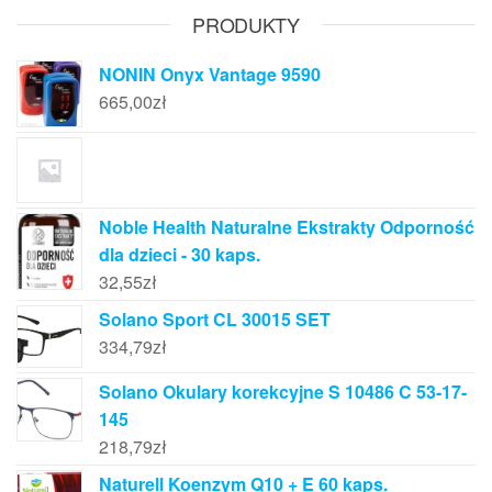
PRODUKTY
NONIN Onyx Vantage 9590
665,00
zł
Noble Health Naturalne Ekstrakty Odporność
dla dzieci - 30 kaps.
32,55
zł
Solano Sport CL 30015 SET
334,79
zł
Solano Okulary korekcyjne S 10486 C 53-17-
145
218,79
zł
Naturell Koenzym Q10 + E 60 kaps.