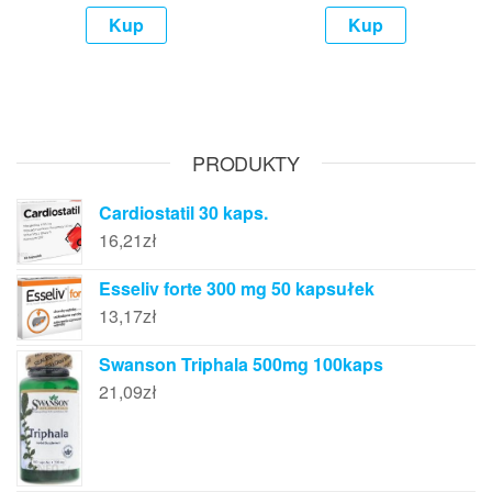
Kup
Kup
PRODUKTY
Cardiostatil 30 kaps.
16,21
zł
Esseliv forte 300 mg 50 kapsułek
13,17
zł
Swanson Triphala 500mg 100kaps
21,09
zł