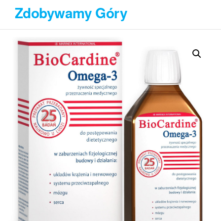
Przejdź
Zdobywamy Góry
do
treści