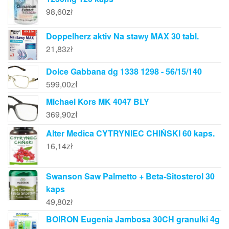
98,60
zł
Doppelherz aktiv Na stawy MAX 30 tabl.
21,83
zł
Dolce Gabbana dg 1338 1298 - 56/15/140
599,00
zł
Michael Kors MK 4047 BLY
369,90
zł
Alter Medica CYTRYNIEC CHIŃSKI 60 kaps.
16,14
zł
Swanson Saw Palmetto + Beta-Sitosterol 30
kaps
49,80
zł
BOIRON Eugenia Jambosa 30CH granulki 4g