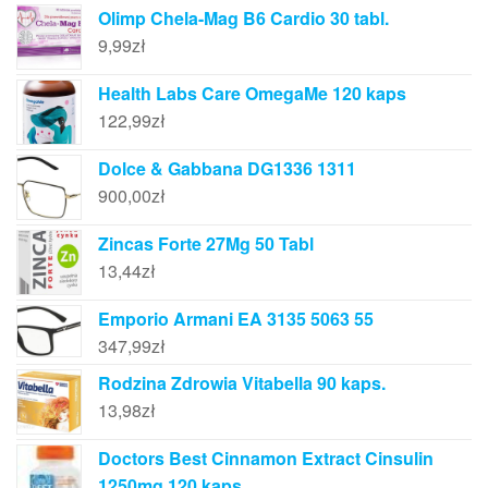
Olimp Chela-Mag B6 Cardio 30 tabl.
9,99
zł
Health Labs Care OmegaMe 120 kaps
122,99
zł
Dolce & Gabbana DG1336 1311
900,00
zł
Zincas Forte 27Mg 50 Tabl
13,44
zł
Emporio Armani EA 3135 5063 55
347,99
zł
Rodzina Zdrowia Vitabella 90 kaps.
13,98
zł
Doctors Best Cinnamon Extract Cinsulin
1250mg 120 kaps