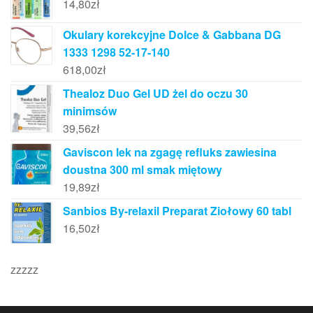
14,80
zł
Okulary korekcyjne Dolce & Gabbana DG
1333 1298 52-17-140
618,00
zł
Thealoz Duo Gel UD żel do oczu 30
minimsów
39,56
zł
Gaviscon lek na zgagę refluks zawiesina
doustna 300 ml smak miętowy
19,89
zł
Sanbios By-relaxil Preparat Ziołowy 60 tabl
16,50
zł
zzzzz