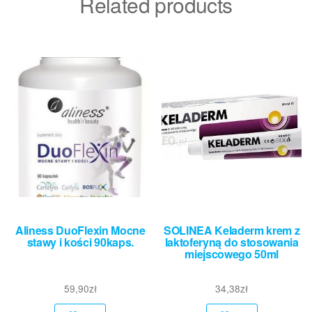
Related products
Aliness DuoFlexin Mocne
SOLINEA Keladerm krem z
stawy i kości 90kaps.
laktoferyną do stosowania
miejscowego 50ml
59,90
zł
34,38
zł