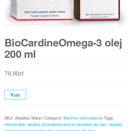
BioCardineOmega-3 olej
200 ml
79,90
zł
Kup
SKU:
49ed6a13bba1
Category:
Marinex International
Tags:
hetmańska
,
okulary przeciwsłoneczne damskie ray ban
,
okulary
przeciwsłoneczne damskie z polaryzacją
,
okulary