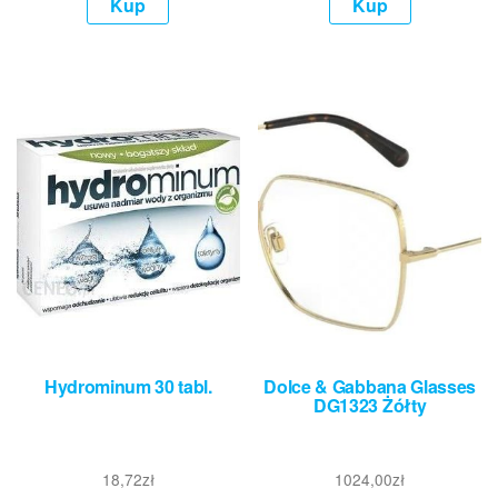
Kup
Kup
Hydrominum 30 tabl.
Dolce & Gabbana Glasses
DG1323 Żółty
18,72
zł
1024,00
zł