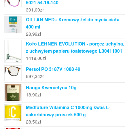
5021 54-16-140
391,00
zł
OILLAN MED+ Kremowy żel do mycia ciała
400 ml
28,99
zł
Koło LEHNEN EVOLUTION - poręcz uchylna,
z uchwytem papieru toaletowego L30411001
1419,00
zł
Persol PO 3187V 1088 49
597,34
zł
Nanga Kwercetyna 10g
18,90
zł
Medfuture Witamina C 1000mg kwas L-
askorbinowy proszek 500 g
28,50
zł