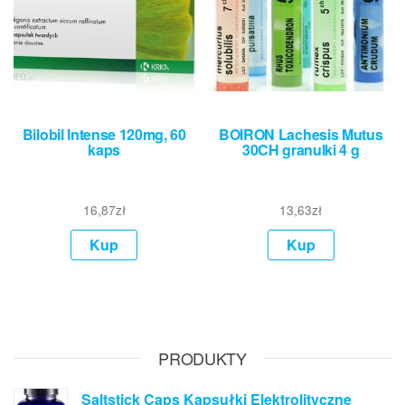
Bilobil Intense 120mg, 60
BOIRON Lachesis Mutus
kaps
30CH granulki 4 g
16,87
zł
13,63
zł
Kup
Kup
PRODUKTY
Saltstick Caps Kapsułki Elektrolityczne