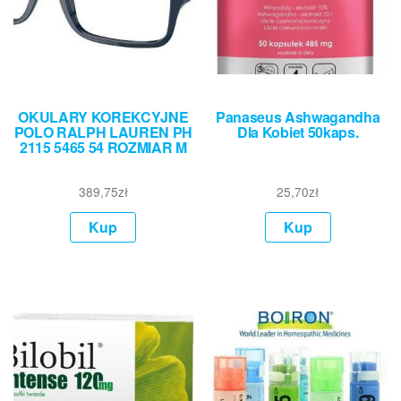
OKULARY KOREKCYJNE
Panaseus Ashwagandha
POLO RALPH LAUREN PH
Dla Kobiet 50kaps.
2115 5465 54 ROZMIAR M
389,75
zł
25,70
zł
Kup
Kup