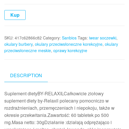
Kup
SKU:
417c62866c82
Category:
Sanbios
Tags:
iwear soczewki
,
okulary burbery
,
okulary przeciwsłoneczne korekcyjne
,
okulary
przeciwsłoneczne meskie
,
oprawy korekcyjne
DESCRIPTION
Suplement dietyBY-RELAXILCałkowicie ziołowy
suplement diety by-Relaxil polecany pomocniczo w
rozdrażnieniach, przemęczeniach i niepokoju, także w
okresie przekwitania.Zawartość: 60 tabletek po 500
mg.Masa netto: 30gDziałanie :działają odprężająco i