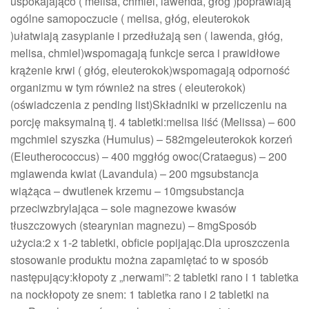
uspokajająco ( melisa, chmiel, lawenda, głóg )poprawiają
ogólne samopoczucie ( melisa, głóg, eleuterokok
)ułatwiają zasypianie i przedłużają sen ( lawenda, głóg,
melisa, chmiel)wspomagają funkcje serca i prawidłowe
krążenie krwi ( głóg, eleuterokok)wspomagają odporność
organizmu w tym również na stres ( eleuterokok)
(oświadczenia z pending list)Składniki w przeliczeniu na
porcję maksymalną tj. 4 tabletki:melisa liść (Melissa) – 600
mgchmiel szyszka (Humulus) – 582mgeleuterokok korzeń
(Eleutherococcus) – 400 mggłóg owoc(Crataegus) – 200
mglawenda kwiat (Lavandula) – 200 mgsubstancja
wiążąca – dwutlenek krzemu – 10mgsubstancja
przeciwzbrylająca – sole magnezowe kwasów
tłuszczowych (stearynian magnezu) – 8mgSposób
użycia:2 x 1-2 tabletki, obficie popijając.Dla uproszczenia
stosowanie produktu można zapamiętać to w sposób
następujący:kłopoty z „nerwami”: 2 tabletki rano i 1 tabletka
na nockłopoty ze snem: 1 tabletka rano i 2 tabletki na