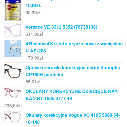
100Szt.
92,39
zł
Versace VE 3312 5352 (76738136)
611,00
zł
ARmedical Krzesło prysznicowe z wycięciem
U AR-208
173,90
zł
Oprawki zerowki korekcyjne nerdy Sunoptic
CP169H panterka
65,01
zł
OKULARY KOREKCYJNE DZIECIĘCE RAY-
BAN RY 1605 3777 49
238,54
zł
Okulary korekcyjne Vogue VO 4195 5089 54-
16-140