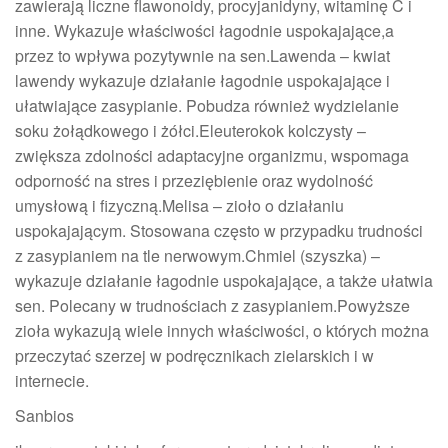
zawierają liczne flawonoidy, procyjanidyny, witaminę C i
inne. Wykazuje właściwości łagodnie uspokajające,a
przez to wpływa pozytywnie na sen.Lawenda – kwiat
lawendy wykazuje działanie łagodnie uspokajające i
ułatwiające zasypianie. Pobudza również wydzielanie
soku żołądkowego i żółci.Eleuterokok kolczysty –
zwiększa zdolności adaptacyjne organizmu, wspomaga
odporność na stres i przeziębienie oraz wydolność
umysłową i fizyczną.Melisa – zioło o działaniu
uspokajającym. Stosowana często w przypadku trudności
z zasypianiem na tle nerwowym.Chmiel (szyszka) –
wykazuje działanie łagodnie uspokajające, a także ułatwia
sen. Polecany w trudnościach z zasypianiem.Powyższe
zioła wykazują wiele innych właściwości, o których można
przeczytać szerzej w podręcznikach zielarskich i w
internecie.
Sanbios