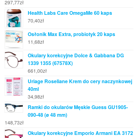
297,77
zł
Health Labs Care OmegaMe 60 kaps
70,40
zł
Osłonik Max Extra, probiotyk 20 kaps
11,68
zł
Okulary korekcyjne Dolce & Gabbana DG
1339 1355 (67578X)
661,00
zł
Uriage Roseliane Krem do cery naczynkowej
40ml
34,98
zł
Ramki do okularów Męskie Guess GU1905-
090-48 (ø 48 mm)
148,73
zł
Okulary korekcyjne Emporio Armani EA 3172