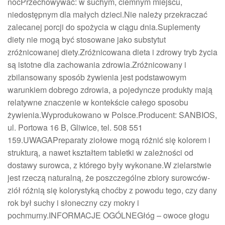
nocPrzechowywać: w suchym, ciemnym miejscu,
niedostępnym dla małych dzieci.Nie należy przekraczać
zalecanej porcji do spożycia w ciągu dnia.Suplementy
diety nie mogą być stosowane jako substytut
zróżnicowanej diety.Zróżnicowana dieta i zdrowy tryb życia
są istotne dla zachowania zdrowia.Zróżnicowany i
zbilansowany sposób żywienia jest podstawowym
warunkiem dobrego zdrowia, a pojedyncze produkty mają
relatywne znaczenie w kontekście całego sposobu
żywienia.Wyprodukowano w Polsce.Producent: SANBIOS,
ul. Portowa 16 B, Gliwice, tel. 508 551
159.UWAGAPreparaty ziołowe mogą różnić się kolorem i
strukturą, a nawet kształtem tabletki w zależności od
dostawy surowca, z którego były wykonane.W zielarstwie
jest rzeczą naturalną, że poszczególne zbiory surowców-
ziół różnią się kolorystyką choćby z powodu tego, czy dany
rok był suchy i słoneczny czy mokry i
pochmurny.INFORMACJE OGÓLNEGłóg – owoce głogu