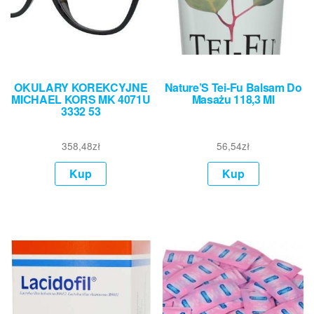
OKULARY KOREKCYJNE
Nature’S Tei-Fu Balsam Do
MICHAEL KORS MK 4071U
Masażu 118,3 Ml
3332 53
358,48
zł
56,54
zł
Kup
Kup