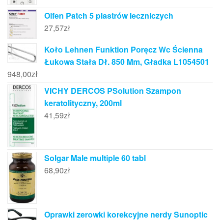
Olfen Patch 5 plastrów leczniczych
27,57
zł
Koło Lehnen Funktion Poręcz Wc Ścienna
Łukowa Stała Dł. 850 Mm, Gładka L1054501
948,00
zł
VICHY DERCOS PSolution Szampon
keratolityczny, 200ml
41,59
zł
Solgar Male multiple 60 tabl
68,90
zł
Oprawki zerowki korekcyjne nerdy Sunoptic