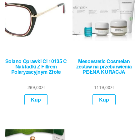
Solano Oprawki Cl 10135 C
Mesoestetic Cosmelan
Nakładki Z Filtrem
zestaw na przebarwienia
Polaryzacyjnym Złote
PEŁNA KURACJA
269,00
zł
1119,00
zł
Kup
Kup