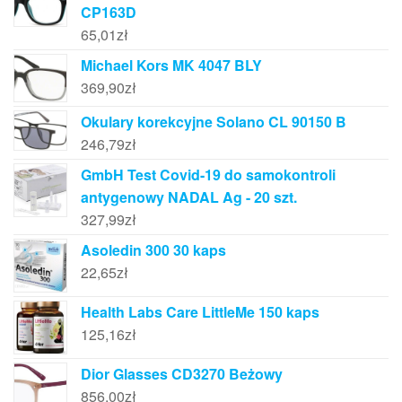
CP163D
65,01
zł
Michael Kors MK 4047 BLY
369,90
zł
Okulary korekcyjne Solano CL 90150 B
246,79
zł
GmbH Test Covid-19 do samokontroli
antygenowy NADAL Ag - 20 szt.
327,99
zł
Asoledin 300 30 kaps
22,65
zł
Health Labs Care LittleMe 150 kaps
125,16
zł
Dior Glasses CD3270 Beżowy
856,00
zł