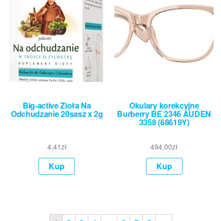
Big-active Zioła Na
Okulary korekcyjne
Odchudzanie 20sasz x 2g
Burberry BE 2346 AUDEN
3358 (68619Y)
4,41
zł
494,00
zł
Kup
Kup