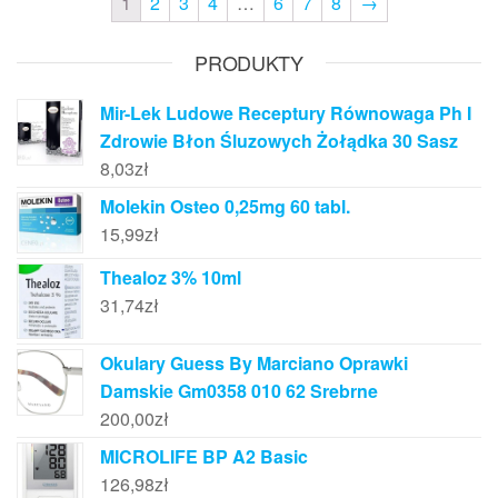
1
2
3
4
…
6
7
8
→
PRODUKTY
Mir-Lek Ludowe Receptury Równowaga Ph I
Zdrowie Błon Śluzowych Żołądka 30 Sasz
8,03
zł
Molekin Osteo 0,25mg 60 tabl.
15,99
zł
Thealoz 3% 10ml
31,74
zł
Okulary Guess By Marciano Oprawki
Damskie Gm0358 010 62 Srebrne
200,00
zł
MICROLIFE BP A2 Basic
126,98
zł