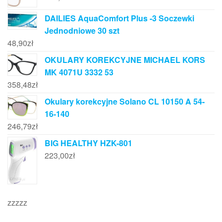
DAILIES AquaComfort Plus -3 Soczewki
Jednodniowe 30 szt
48,90
zł
OKULARY KOREKCYJNE MICHAEL KORS
MK 4071U 3332 53
358,48
zł
Okulary korekcyjne Solano CL 10150 A 54-
16-140
246,79
zł
BIG HEALTHY HZK-801
223,00
zł
zzzzz