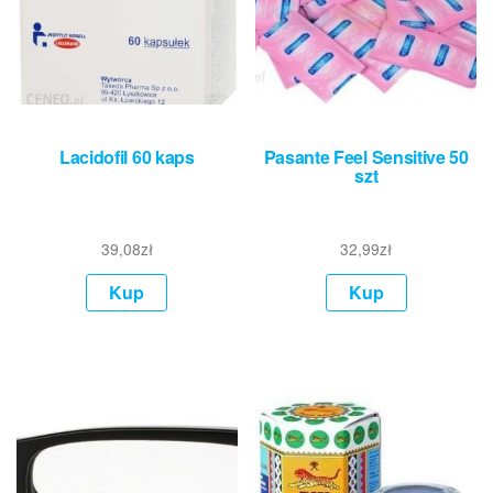
Lacidofil 60 kaps
Pasante Feel Sensitive 50
szt
39,08
zł
32,99
zł
Kup
Kup