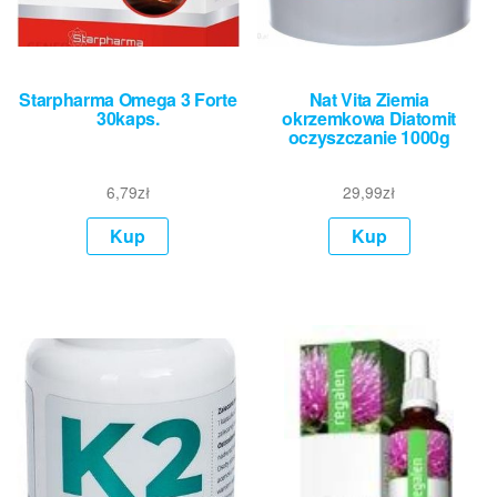
Starpharma Omega 3 Forte
Nat Vita Ziemia
30kaps.
okrzemkowa Diatomit
oczyszczanie 1000g
6,79
zł
29,99
zł
Kup
Kup