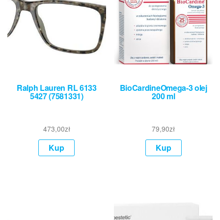
Ralph Lauren RL 6133
BioCardineOmega-3 olej
5427 (7581331)
200 ml
473,00
zł
79,90
zł
Kup
Kup