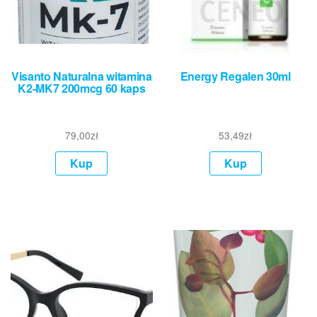
Visanto Naturalna witamina
Energy Regalen 30ml
K2-MK7 200mcg 60 kaps
79,00
zł
53,49
zł
Kup
Kup