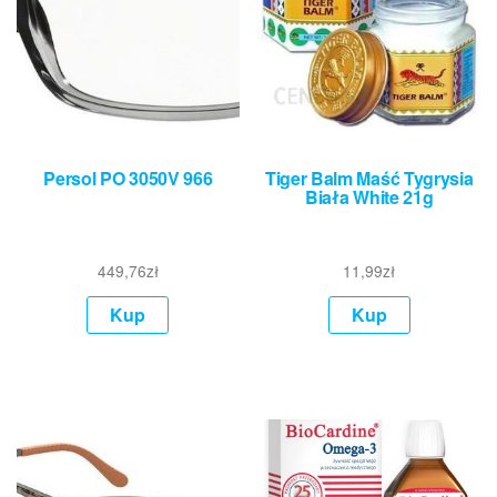
Persol PO 3050V 966
Tiger Balm Maść Tygrysia
Biała White 21g
449,76
zł
11,99
zł
Kup
Kup