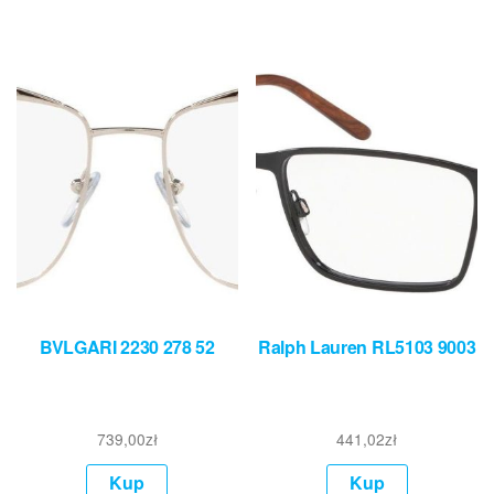
BVLGARI 2230 278 52
Ralph Lauren RL5103 9003
739,00
zł
441,02
zł
Kup
Kup