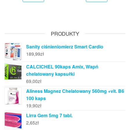
PRODUKTY
Sanity ciśnieniomierz Smart Cardio
189,99
zł
CALCICHEL 90kaps Amix, Wapń
chelatowany kapsułki
69,00
zł
Aliness Magnez Chelatowany 560mg +vit. B6
100 kaps
19,90
zł
Lirra Gem 5mg 7 tabl.
2,65
zł