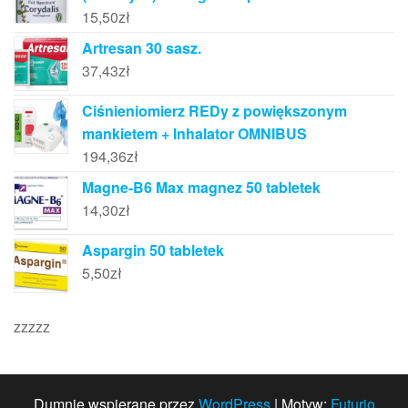
15,50
zł
Artresan 30 sasz.
37,43
zł
Ciśnieniomierz REDy z powiększonym
mankietem + Inhalator OMNIBUS
194,36
zł
Magne-B6 Max magnez 50 tabletek
14,30
zł
Aspargin 50 tabletek
5,50
zł
zzzzz
Dumnie wspierane przez
WordPress
|
Motyw:
Futurio