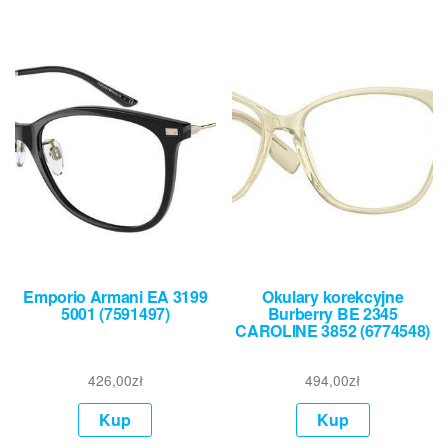
Emporio Armani EA 3199
Okulary korekcyjne
5001 (7591497)
Burberry BE 2345
CAROLINE 3852 (6774548)
426,00
zł
494,00
zł
Kup
Kup