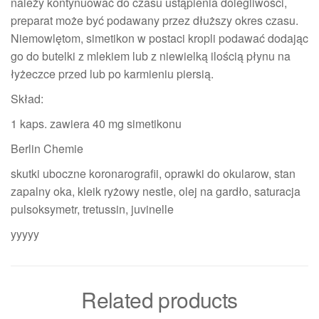
należy kontynuować do czasu ustąpienia dolegliwości,
preparat może być podawany przez dłuższy okres czasu.
Niemowlętom, simetikon w postaci kropli podawać dodając
go do butelki z mlekiem lub z niewielką ilością płynu na
łyżeczce przed lub po karmieniu piersią.
Skład:
1 kaps. zawiera 40 mg simetikonu
Berlin Chemie
skutki uboczne koronarografii, oprawki do okularow, stan
zapalny oka, kleik ryżowy nestle, olej na gardło, saturacja
pulsoksymetr, tretussin, juvinelle
yyyyy
Related products