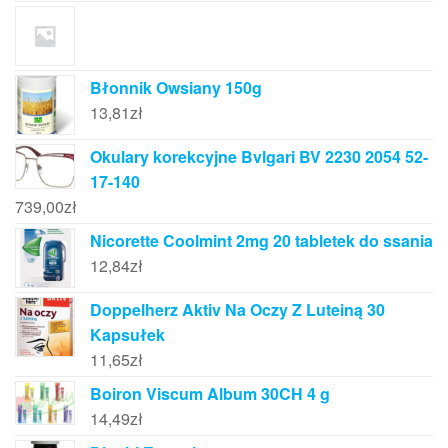
Błonnik Owsiany 150g
13,81
zł
Okulary korekcyjne Bvlgari BV 2230 2054 52-
17-140
739,00
zł
Nicorette Coolmint 2mg 20 tabletek do ssania
12,84
zł
Doppelherz Aktiv Na Oczy Z Luteiną 30
Kapsułek
11,65
zł
Boiron Viscum Album 30CH 4 g
14,49
zł