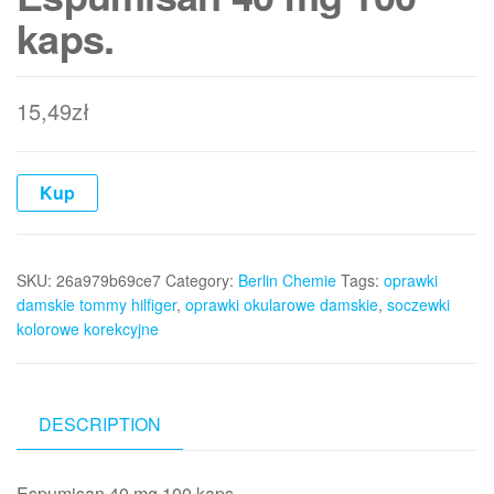
kaps.
15,49
zł
Kup
SKU:
26a979b69ce7
Category:
Berlin Chemie
Tags:
oprawki
damskie tommy hilfiger
,
oprawki okularowe damskie
,
soczewki
kolorowe korekcyjne
DESCRIPTION
Espumisan 40 mg 100 kaps.