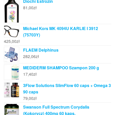
Diochi Estrozin
81,00
zł
Michael Kors MK 4094U KARLIE I 3912
(75703Y)
425,00
zł
FLAEM Delphinus
282,06
zł
MEDIDERM SHAMPOO Szampon 200 g
17,40
zł
3Flow Solutions SlimFlow 60 caps + Omega 3
90 caps
79,00
zł
Swanson Full Spectrum Corydalis
(Kokorycz) 400mg 60 kaps.