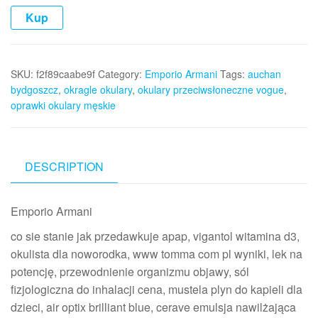
Kup
SKU:
f2f89caabe9f
Category:
Emporio Armani
Tags:
auchan
bydgoszcz
,
okragle okulary
,
okulary przeciwsłoneczne vogue
,
oprawki okulary męskie
DESCRIPTION
Emporio Armani
co sie stanie jak przedawkuje apap, vigantol witamina d3,
okulista dla noworodka, www tomma com pl wyniki, lek na
potencję, przewodnienie organizmu objawy, sól
fizjologiczna do inhalacji cena, mustela plyn do kapieli dla
dzieci, air optix brilliant blue, cerave emulsja nawilżająca