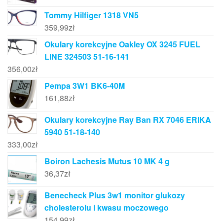
Tommy Hilfiger 1318 VN5
359,99
zł
Okulary korekcyjne Oakley OX 3245 FUEL
LINE 324503 51-16-141
356,00
zł
Pempa 3W1 BK6-40M
161,88
zł
Okulary korekcyjne Ray Ban RX 7046 ERIKA
5940 51-18-140
333,00
zł
Boiron Lachesis Mutus 10 MK 4 g
36,37
zł
Benecheck Plus 3w1 monitor glukozy
cholesterolu i kwasu moczowego
154,99
zł