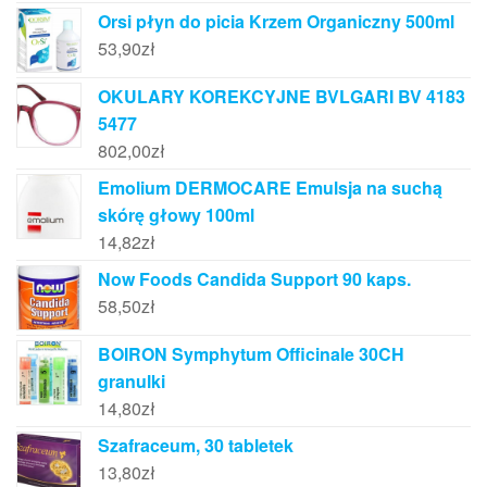
Orsi płyn do picia Krzem Organiczny 500ml
53,90
zł
OKULARY KOREKCYJNE BVLGARI BV 4183
5477
802,00
zł
Emolium DERMOCARE Emulsja na suchą
skórę głowy 100ml
14,82
zł
Now Foods Candida Support 90 kaps.
58,50
zł
BOIRON Symphytum Officinale 30CH
granulki
14,80
zł
Szafraceum, 30 tabletek
13,80
zł