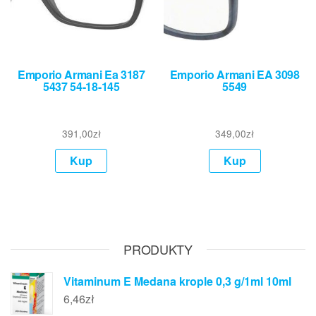
Emporio Armani Ea 3187
Emporio Armani EA 3098
5437 54-18-145
5549
391,00
zł
349,00
zł
Kup
Kup
PRODUKTY
Vitaminum E Medana krople 0,3 g/1ml 10ml
6,46
zł