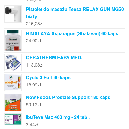
Pistolet do masażu Teesa RELAX GUN MG50
biały
215,25
zł
HIMALAYA Asparagus (Shatavari) 60 kaps.
24,90
zł
GERATHERM EASY MED.
113,08
zł
Cyclo 3 Fort 30 kaps
18,99
zł
Now Foods Prostate Support 180 kaps.
89,13
zł
IbuTeva Max 400 mg - 24 tabl.
3,44
zł