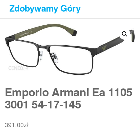
Przejdź
Zdobywamy Góry
do
treści
Emporio Armani Ea 1105
3001 54-17-145
391,00
zł