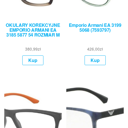
OKULARY KOREKCYJNE
Emporio Armani EA 3199
EMPORIO ARMANI EA
5068 (7593797)
3185 5877 54 ROZMIAR M
380,99
zł
426,00
zł
Kup
Kup