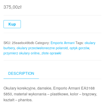
375,00
zł
Kup
SKU:
25eaebc49bdb
Category:
Emporio Armani
Tags:
okulary
burbery
,
okulary przeciwsłoneczne polaroid
,
optyk gorzów
,
przymierz okulary online
,
złote oprawki
DESCRIPTION
Okulary korekcyjne, damskie, Emporio Armani EA3168
5850, materiał wykonania – plastikowe, kolor – brązowy,
kształt – phantos.