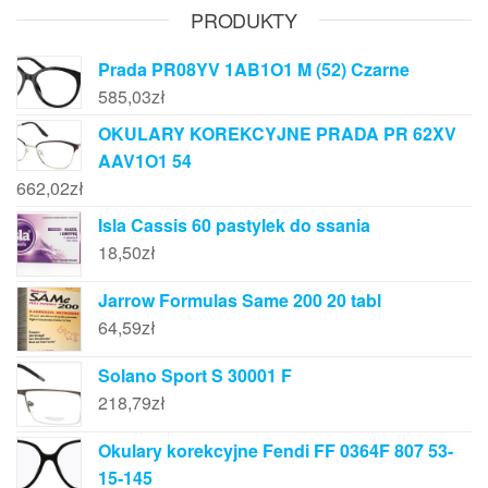
PRODUKTY
Prada PR08YV 1AB1O1 M (52) Czarne
585,03
zł
OKULARY KOREKCYJNE PRADA PR 62XV
AAV1O1 54
662,02
zł
Isla Cassis 60 pastylek do ssania
18,50
zł
Jarrow Formulas Same 200 20 tabl
64,59
zł
Solano Sport S 30001 F
218,79
zł
Okulary korekcyjne Fendi FF 0364F 807 53-
15-145