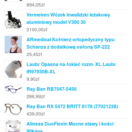
894,05
zł
Vermeiren Wózek inwalidzki leżakowy
aluminiowy model V300 30
2100,00
zł
ARmedical Kołnierz ortopedyczny typu
Schanza z dodatkową osłoną SP-222
25,45
zł
Laubr Opasna na łokieć rozm. XL Laubr
IR97930B-XL
9,90
zł
Ray Ban RB7047-5450
286,99
zł
Ray Ban RX 5472 BRITT 8178 (77021228)
439,00
zł
Aliness DuoFlexin Mocne stawy i kości
90kaps.