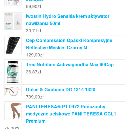
59,90
zł
Iwostin Hydro Sensitia krem aktywator
nawilżania 50ml
30,71
zł
Cep Compression Opaski Kompresyjne
Reflective Męskie- Czarny M
129,00
zł
Trec Nutrition Ashwagandha Max 60Cap
36,87
zł
Dolce & Gabbana DG 1314 1320
739,00
zł
PANI TERESA® PT 0472 Pończochy
medyczne uciskowe PANI TERESA CCL1
Premium
79,00
zł