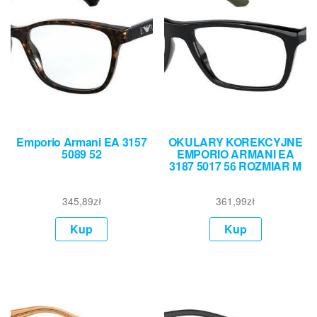
Emporio Armani EA 3157
OKULARY KOREKCYJNE
5089 52
EMPORIO ARMANI EA
3187 5017 56 ROZMIAR M
345,89
zł
361,99
zł
Kup
Kup