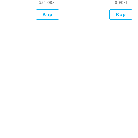
521,00
zł
9,90
zł
Kup
Kup