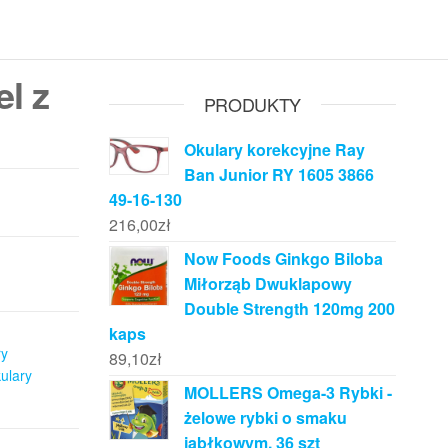
el z
PRODUKTY
Okulary korekcyjne Ray
Ban Junior RY 1605 3866
49-16-130
216,00
zł
Now Foods Ginkgo Biloba
Miłorząb Dwuklapowy
Double Strength 120mg 200
kaps
ry
89,10
zł
ulary
MOLLERS Omega-3 Rybki -
żelowe rybki o smaku
jabłkowym, 36 szt