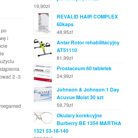
19,90
zł
REVALID HAIR COMPLEX
60kaps
 po
48,95
zł
wę i
Antar Rotor rehabilitacyjny
ucie
AT51110
ie
81,99
zł
 użyciu
Prostaceum 60 tabletek
stąpienia
24,99
zł
sować 2 -3
Johnson & Johnson 1 Day
Acuvue Moist 30 szt
59,79
zł
, omegamed
Okulary korekcyjne
Burberry BE 1354 MARTHA
1321 53-18-140