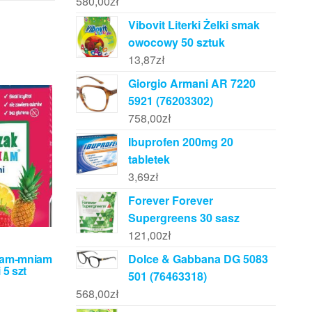
580,00
zł
Vibovit Literki Żelki smak
owocowy 50 sztuk
13,87
zł
Giorgio Armani AR 7220
5921 (76203302)
758,00
zł
Ibuprofen 200mg 20
tabletek
3,69
zł
Forever Forever
Supergreens 30 sasz
121,00
zł
iam-mniam
Dolce & Gabbana DG 5083
 5 szt
501 (76463318)
568,00
zł