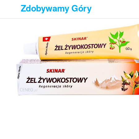
Przejdź
Zdobywamy Góry
do
treści