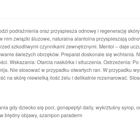
odzi podrażnienia oraz przyspiesza odnowę i regenerację skóry
w nim związki śluzowe, naturalna alantoina przyspieszają odno
 przed szkodliwymi czynnikami zewnętrznymi. Mentol – daje ucz
uwanie świeżych obrzęków. Preparat doskonale się wchłania. N
ości. Wskazania: Otarcia naskórka i stłuczenia. Ostrzeżenia: Po
 mija. Nie stosować w przypadku otwartych ran. W przypadku wy
ć na skórę niewielką ilość żelu i delikatnie rozsmarować. Sto
adania gdy dziecko się poci, gonapeptyl daily, wykrztuśny syrop
nerw błędny objawy, szampon paraderm