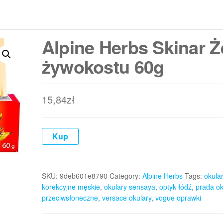
Alpine Herbs Skinar Ż
żywokostu 60g
15,84
zł
Kup
SKU:
9deb601e8790
Category:
Alpine Herbs
Tags:
okula
korekcyjne męskie
,
okulary sensaya
,
optyk łódź
,
prada ok
przeciwsłoneczne
,
versace okulary
,
vogue oprawki