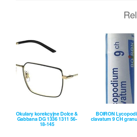
Rel
Okulary korekcyjne Dolce &
BOIRON Lycopod
Gabbana DG 1336 1311 56-
clavatum 9 CH granu
18-145