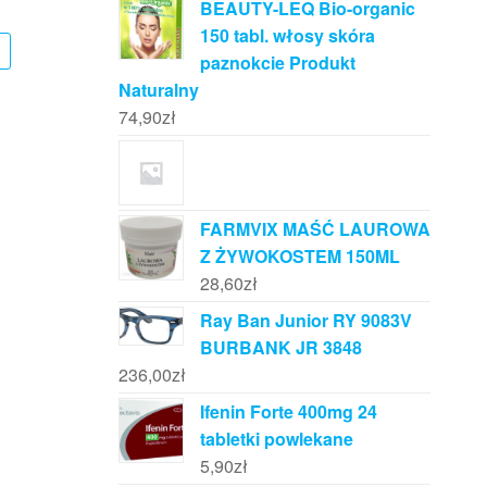
BEAUTY-LEQ Bio-organic
150 tabl. włosy skóra
paznokcie Produkt
Naturalny
74,90
zł
FARMVIX MAŚĆ LAUROWA
Z ŻYWOKOSTEM 150ML
28,60
zł
Ray Ban Junior RY 9083V
BURBANK JR 3848
236,00
zł
Ifenin Forte 400mg 24
tabletki powlekane
5,90
zł