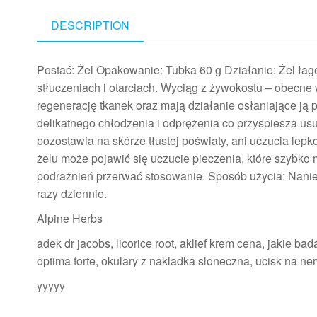
DESCRIPTION
Postać: Żel Opakowanie: Tubka 60 g Działanie: Żel łag
stłuczeniach i otarciach. Wyciąg z żywokostu – obecne 
regenerację tkanek oraz mają działanie osłaniające ją
delikatnego chłodzenia i odprężenia co przyspiesza us
pozostawia na skórze tłustej poświaty, ani uczucia lepk
żelu może pojawić się uczucie pieczenia, które szybko
podrażnień przerwać stosowanie. Sposób użycia: Nanieś
razy dziennie.
Alpine Herbs
adek dr jacobs, licorice root, aklief krem cena, jakie b
optima forte, okulary z nakladka sloneczna, ucisk na 
yyyyy