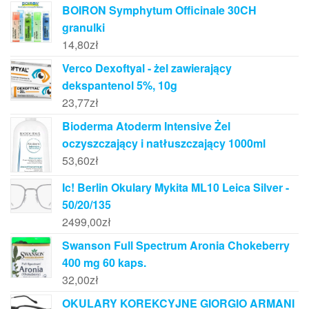
BOIRON Symphytum Officinale 30CH
granulki
14,80
zł
Verco Dexoftyal - żel zawierający
dekspantenol 5%, 10g
23,77
zł
Bioderma Atoderm Intensive Żel
oczyszczający i natłuszczający 1000ml
53,60
zł
Ic! Berlin Okulary Mykita ML10 Leica Silver -
50/20/135
2499,00
zł
Swanson Full Spectrum Aronia Chokeberry
400 mg 60 kaps.
32,00
zł
OKULARY KOREKCYJNE GIORGIO ARMANI