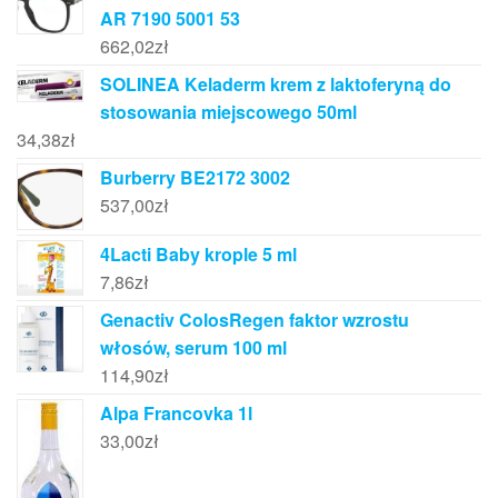
AR 7190 5001 53
662,02
zł
SOLINEA Keladerm krem z laktoferyną do
stosowania miejscowego 50ml
34,38
zł
Burberry BE2172 3002
537,00
zł
4Lacti Baby krople 5 ml
7,86
zł
Genactiv ColosRegen faktor wzrostu
włosów, serum 100 ml
114,90
zł
Alpa Francovka 1l
33,00
zł