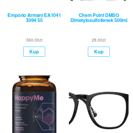
Emporio Armani EA1041
Chem Point DMSO
3094 55
Dimetylosulfotlenek 500ml
360,00
zł
28,00
zł
Kup
Kup