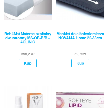
Reh4Mat Materac szpitalny
Mankiet do ciśnieniomierza
dwustronny MS-OB-B/B –
NOVAMA Home 22-33cm
4CLINIC
398,23
zł
52,75
zł
Kup
Kup