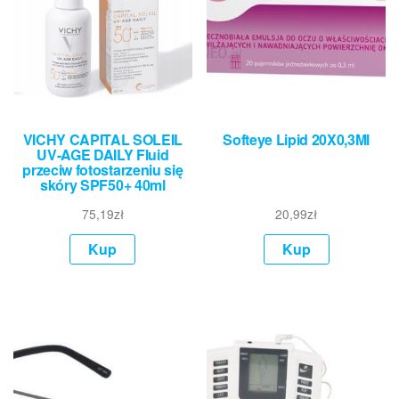
VICHY CAPITAL SOLEIL
Softeye Lipid 20X0,3Ml
UV-AGE DAILY Fluid
przeciw fotostarzeniu się
skóry SPF50+ 40ml
75,19
zł
20,99
zł
Kup
Kup