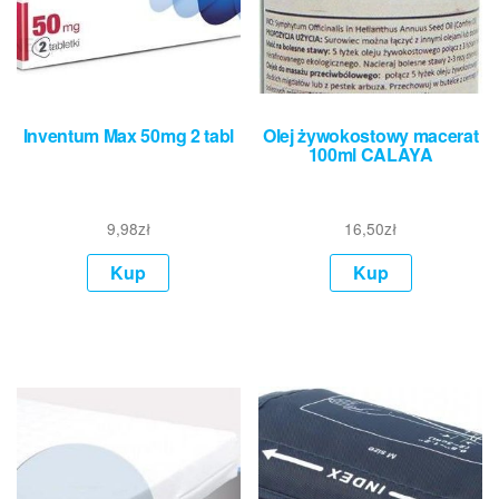
Inventum Max 50mg 2 tabl
Olej żywokostowy macerat
100ml CALAYA
9,98
zł
16,50
zł
Kup
Kup