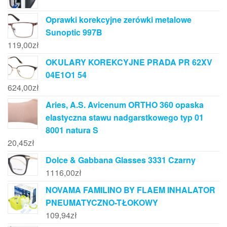
Oprawki korekcyjne zerówki metalowe
Sunoptic 997B
119,00
zł
OKULARY KOREKCYJNE PRADA PR 62XV
04E1O1 54
624,00
zł
Aries, A.S. Avicenum ORTHO 360 opaska
elastyczna stawu nadgarstkowego typ 01
8001 natura S
20,45
zł
Dolce & Gabbana Glasses 3331 Czarny
1116,00
zł
NOVAMA FAMILINO BY FLAEM INHALATOR
PNEUMATYCZNO-TŁOKOWY
109,94
zł