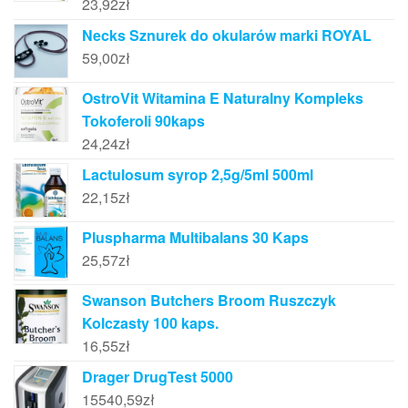
23,92
zł
Necks Sznurek do okularów marki ROYAL
59,00
zł
OstroVit Witamina E Naturalny Kompleks
Tokoferoli 90kaps
24,24
zł
Lactulosum syrop 2,5g/5ml 500ml
22,15
zł
Pluspharma Multibalans 30 Kaps
25,57
zł
Swanson Butchers Broom Ruszczyk
Kolczasty 100 kaps.
16,55
zł
Drager DrugTest 5000
15540,59
zł