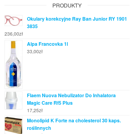
PRODUKTY
Okulary korekcyjne Ray Ban Junior RY 1901
3835
236,00
zł
Alpa Francovka 1l
33,00
zł
Flaem Nuova Nebulizator Do Inhalatora
Magic Care Rf5 Plus
17,25
zł
Monolipid K Forte na cholesterol 30 kaps.
roślinnych