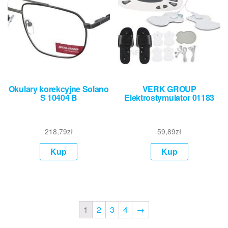
Okulary korekcyjne Solano
VERK GROUP
S 10404 B
Elektrostymulator 01183
218,79
zł
59,89
zł
Kup
Kup
1
2
3
4
→