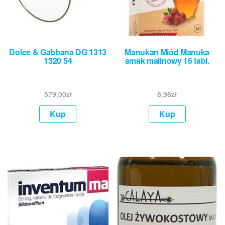
Dolce & Gabbana DG 1313
Manukan Miód Manuka
1320 54
smak malinowy 16 tabl.
579,00
zł
8,98
zł
Kup
Kup