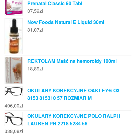
Prenatal Classic 90 Tabl
37,59
zł
Now Foods Natural E Liquid 30ml
31,07
zł
REKTOLAM Maść na hemoroidy 100ml
18,89
zł
OKULARY KOREKCYJNE OAKLEY® OX
8153 815310 57 ROZMIAR M
406,00
zł
OKULARY KOREKCYJNE POLO RALPH
LAUREN PH 2218 5284 56
338,08
zł