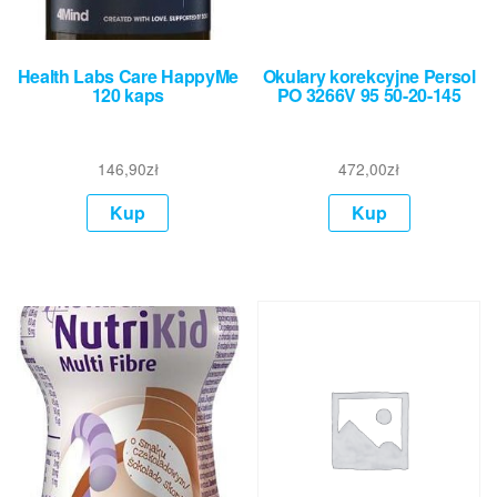
Health Labs Care HappyMe
Okulary korekcyjne Persol
120 kaps
PO 3266V 95 50-20-145
146,90
zł
472,00
zł
Kup
Kup