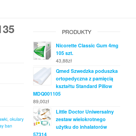
135
PRODUKTY
Nicorette Classic Gum 4mg
105 szt.
43,88
zł
Qmed Szwedzka poduszka
ortopedyczna z pamięcią
kształtu Standard Pillow
MDQ001105
89,00
zł
Little Doctor Uniwersalny
zestaw wielokrotnego
awki
,
okulary
ay ban
użytku do inhalatorów
57314