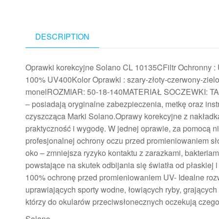
DESCRIPTION
Oprawki korekcyjne Solano CL 10135CFiltr Ochronny :
100% UV400Kolor Oprawki : szary-złoty-czerwony-zielo
monelROZMIAR: 50-18-140MATERIAŁ SOCZEWKI: TAC
– posiadają oryginalne zabezpieczenia, metkę oraz inst
czyszcząca Marki Solano.Oprawy korekcyjne z nakładką
praktyczność i wygodę. W jednej oprawie, za pomocą n
profesjonalnej ochrony oczu przed promieniowaniem sł
oko – zmniejsza ryzyko kontaktu z zarazkami, bakteriam
powstające na skutek odbijania się światła od płaskiej
100% ochronę przed promieniowaniem UV- Idealne rozwi
uprawiających sporty wodne, łowiących ryby, grających
którzy do okularów przeciwsłonecznych oczekują czego
Solano