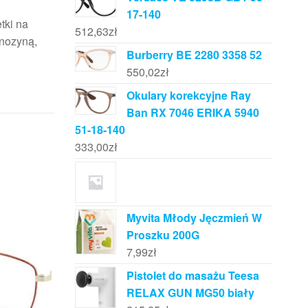
17-140
tki na
512,63
zł
inozyną,
Burberry BE 2280 3358 52
550,02
zł
Okulary korekcyjne Ray
Ban RX 7046 ERIKA 5940
51-18-140
333,00
zł
Myvita Młody Jęczmień W
Proszku 200G
7,99
zł
Pistolet do masażu Teesa
RELAX GUN MG50 biały