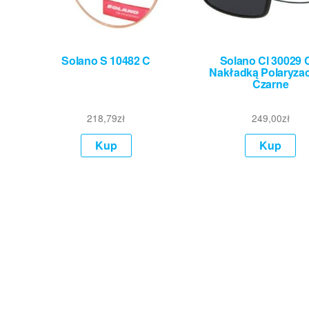
Solano S 10482 C
Solano Cl 30029 
Nakładką Polaryza
Czarne
218,79
zł
249,00
zł
Kup
Kup