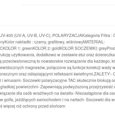
 UV-400 (UV-A, UV-B, UV-C), POLARYZACJAKategoria Filtra : C
nyKolor nakładki : czarny, grafitowy, wiśniowyMATERIAŁ:
KOLOR 1: greenKOLOR 2: goldKOLOR SOCZEWKI: greyProdu
rukcję użytkowania, dodatkowo w zestawie etui oraz ściereczka
 przeciwsłoneczną to nowatorskie rozwiązanie dla każdego, kt
iewidocznych magnesów, połączone są funkcje korekcji wady w
onecznym oraz oślepiającymi refleksami świetlnymi.ZALETY:- 
i i wirusami- Soczewki polaryzacyjne TAC skutecznie blokują o
 i gładkiej powierzchni- Zapewniają podwyższoną przejrzystość 
ązanie dla osób wrażliwych na światło- Niezastąpione dla os
 w golfa, jeżdżących samochodem i na nartach- Soczewki dla w
ś więcej niż ochrony przed słońcem