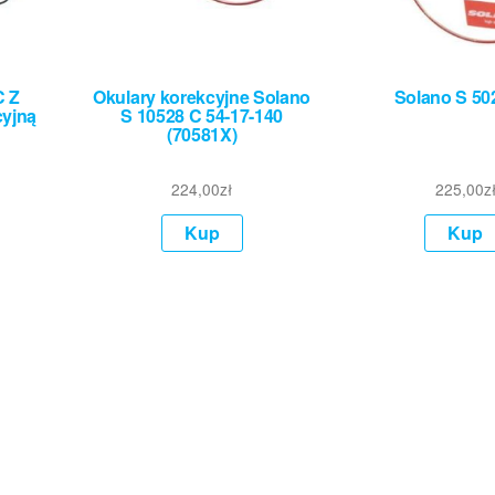
C Z
Okulary korekcyjne Solano
Solano S 50
cyjną
S 10528 C 54-17-140
(70581X)
224,00
zł
225,00
z
Kup
Kup