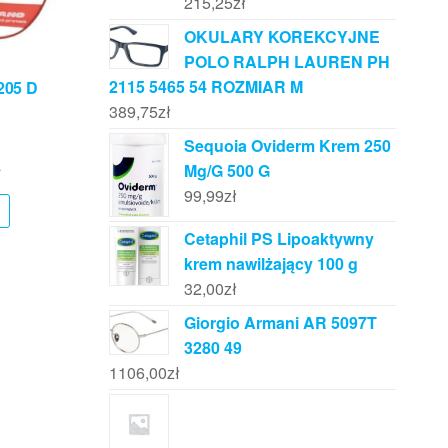
215,25
zł
OKULARY KOREKCYJNE
POLO RALPH LAUREN PH
2115 5465 54 ROZMIAR M
205 D
389,75
zł
Sequoia Oviderm Krem 250
Mg/G 500 G
ł
99,99
zł
Cetaphil PS Lipoaktywny
krem nawilżający 100 g
32,00
zł
Giorgio Armani AR 5097T
3280 49
1106,00
zł