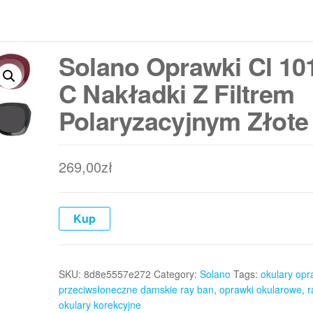
Solano Oprawki Cl 10
C Nakładki Z Filtrem
Polaryzacyjnym Złote
269,00
zł
Kup
SKU:
8d8e5557e272
Category:
Solano
Tags:
okulary opr
przeciwsłoneczne damskie ray ban
,
oprawki okularowe
,
r
okulary korekcyjne