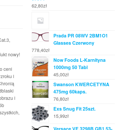
62,80
zł
Prada PR 08WV 2BM1O1
at.3,
Glasses Czerwony
778,40
zł
kt nowy!
Now Foods L-Karnityna
1000mg 50 Tabl
o ceni
45,00
zł
zroku i
Chronią
Swanson KWERCETYNA
dblaski
475mg 60kaps.
obrazu i
76,80
zł
ób
Exs Snug Fit 25szt.
szystkich,
15,99
zł
Versace VE 3298B GB1 53-