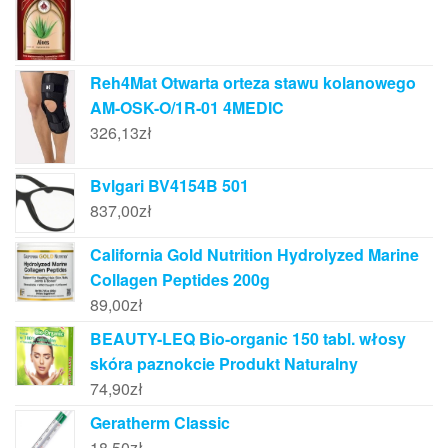
Reh4Mat Otwarta orteza stawu kolanowego
AM-OSK-O/1R-01 4MEDIC
326,13
zł
Bvlgari BV4154B 501
837,00
zł
California Gold Nutrition Hydrolyzed Marine
Collagen Peptides 200g
89,00
zł
BEAUTY-LEQ Bio-organic 150 tabl. włosy
skóra paznokcie Produkt Naturalny
74,90
zł
Geratherm Classic
18,50
zł