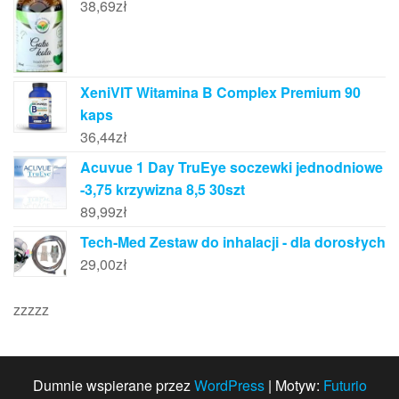
38,69
zł
XeniVIT Witamina B Complex Premium 90
kaps
36,44
zł
Acuvue 1 Day TruEye soczewki jednodniowe
-3,75 krzywizna 8,5 30szt
89,99
zł
Tech-Med Zestaw do inhalacji - dla dorosłych
29,00
zł
zzzzz
Dumnie wspierane przez
WordPress
|
Motyw:
Futurio