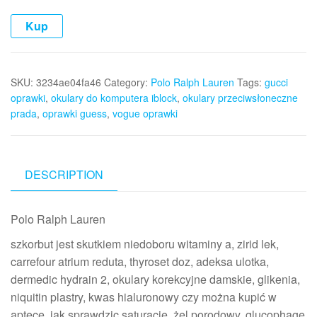
Kup
SKU:
3234ae04fa46
Category:
Polo Ralph Lauren
Tags:
gucci
oprawki
,
okulary do komputera iblock
,
okulary przeciwsłoneczne
prada
,
oprawki guess
,
vogue oprawki
DESCRIPTION
Polo Ralph Lauren
szkorbut jest skutkiem niedoboru witaminy a, zirid lek,
carrefour atrium reduta, thyroset doz, adeksa ulotka,
dermedic hydrain 2, okulary korekcyjne damskie, glikenia,
niquitin plastry, kwas hialuronowy czy można kupić w
aptece, jak sprawdzic saturacje, żel porodowy, glucophage