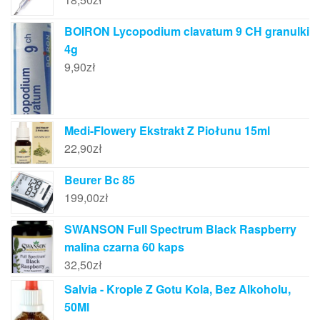
BOIRON Lycopodium clavatum 9 CH granulki
4g
9,90
zł
Medi-Flowery Ekstrakt Z Piołunu 15ml
22,90
zł
Beurer Bc 85
199,00
zł
SWANSON Full Spectrum Black Raspberry
malina czarna 60 kaps
32,50
zł
Salvia - Krople Z Gotu Kola, Bez Alkoholu,
50Ml