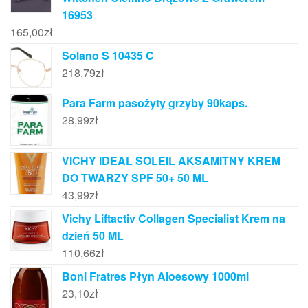
16953
165,00
zł
Solano S 10435 C
218,79
zł
Para Farm pasożyty grzyby 90kaps.
28,99
zł
VICHY IDEAL SOLEIL AKSAMITNY KREM
DO TWARZY SPF 50+ 50 ML
43,99
zł
Vichy Liftactiv Collagen Specialist Krem na
dzień 50 ML
110,66
zł
Boni Fratres Płyn Aloesowy 1000ml
23,10
zł