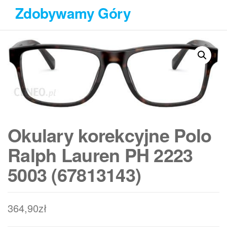
Przejdź
Zdobywamy Góry
do
treści
Okulary korekcyjne Polo
Ralph Lauren PH 2223
5003 (67813143)
364,90
zł