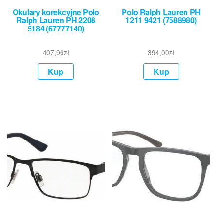
Okulary korekcyjne Polo
Polo Ralph Lauren PH
Ralph Lauren PH 2208
1211 9421 (7588980)
5184 (67777140)
407,96
zł
394,00
zł
Kup
Kup