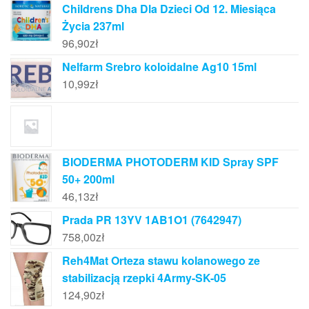
Childrens Dha Dla Dzieci Od 12. Miesiąca
Życia 237ml
96,90
zł
Nelfarm Srebro koloidalne Ag10 15ml
10,99
zł
BIODERMA PHOTODERM KID Spray SPF
50+ 200ml
46,13
zł
Prada PR 13YV 1AB1O1 (7642947)
758,00
zł
Reh4Mat Orteza stawu kolanowego ze
stabilizacją rzepki 4Army-SK-05
124,90
zł