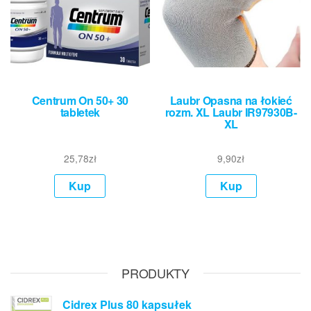
Centrum On 50+ 30
Laubr Opasna na łokieć
tabletek
rozm. XL Laubr IR97930B-
XL
25,78
zł
9,90
zł
Kup
Kup
PRODUKTY
Cidrex Plus 80 kapsułek