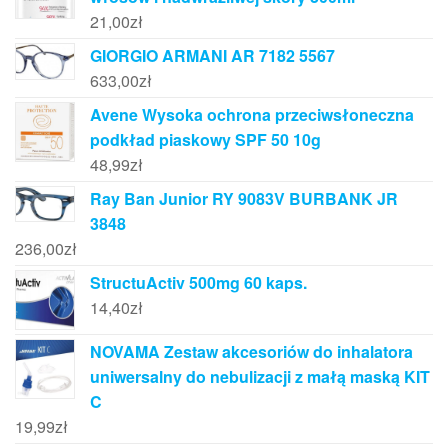
21,00
zł
GIORGIO ARMANI AR 7182 5567
633,00
zł
Avene Wysoka ochrona przeciwsłoneczna
podkład piaskowy SPF 50 10g
48,99
zł
Ray Ban Junior RY 9083V BURBANK JR
3848
236,00
zł
StructuActiv 500mg 60 kaps.
14,40
zł
NOVAMA Zestaw akcesoriów do inhalatora
uniwersalny do nebulizacji z małą maską KIT
C
19,99
zł