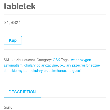
tabletek
21,88
zł
Kup
SKU:
305b66e9cec1
Category:
GSK
Tags:
iwear oxygen
astigmatism
,
okulary polaryzacyjne
,
okulary przeciwsłoneczne
damskie ray ban
,
okulary przeciwsłoneczne gucci
DESCRIPTION
GSK