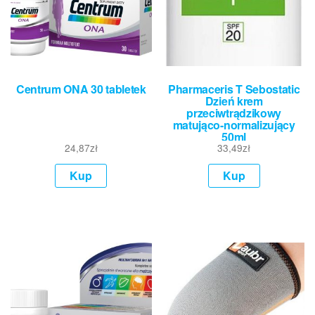
Centrum ONA 30 tabletek
Pharmaceris T Sebostatic
Dzień krem
przeciwtrądzikowy
matująco-normalizujący
50ml
24,87
zł
33,49
zł
Kup
Kup