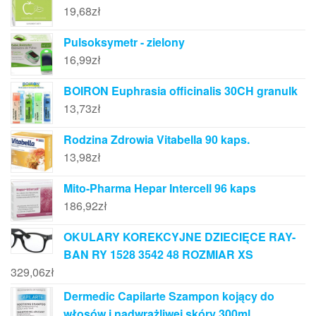
19,68
zł
Pulsoksymetr - zielony
16,99
zł
BOIRON Euphrasia officinalis 30CH granulk
13,73
zł
Rodzina Zdrowia Vitabella 90 kaps.
13,98
zł
Mito-Pharma Hepar Intercell 96 kaps
186,92
zł
OKULARY KOREKCYJNE DZIECIĘCE RAY-
BAN RY 1528 3542 48 ROZMIAR XS
329,06
zł
Dermedic Capilarte Szampon kojący do
włosów i nadwrażliwej skóry 300ml