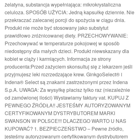
żelatyna, substancja wypełniająca: mikrokrystaliczna
celuloza. SPOSÓB UŻYCIA: Jedną kapsułkę dziennie. Nie
przekraczać zalecanej porcji do spożycia w ciągu dnia.
Produkt nie może być stosowany jako substytut
prawidłowo zróżnicowanej diety. PRZECHOWYWANIE:
Przechowywać w temperaturze pokojowej w sposób
niedostępny dla małych dzieci. Produkt niewskazany dla
kobiet w ciąży i karmiących. Informacja ze strony
producenta:Przed zażyciem skonsultuj się z lekarzem jeśli
przyjmujesz leki rozrzedzające krew. GinkgoSelect® i
Indena® Select są znakami zastrzeżonymi przez Indena
S.p.A. UWAGA: Za wysyłkę płacisz tylko raz (niezależnie
od zamówionej ilości) Wystawiamy faktury vat. KUPUJ Z
PEWNEGO ŹRÓDŁA!! JESTEŚMY AUTORYZOWANYM
CERTYFIKOWANYM DYSTRYBUTOREM MARKI
SWANSON W POLSCE!!! DLACZEGO WARTO U NAS
KUPOWAĆ? 1. BEZPIECZEŃSTWO – Pewne źródło,
jesteśmy autoryzowanym certyfikowanym dystrybutorem