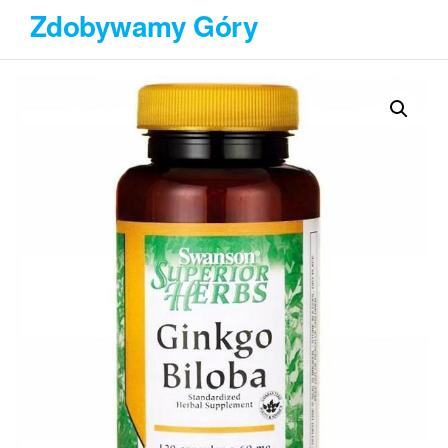
Przejdź
Zdobywamy Góry
do
treści