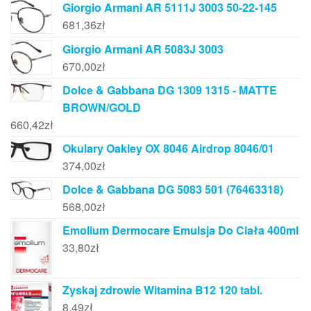
Giorgio Armani AR 5111J 3003 50-22-145
681,36
zł
Giorgio Armani AR 5083J 3003
670,00
zł
Dolce & Gabbana DG 1309 1315 - MATTE
BROWN/GOLD
660,42
zł
Okulary Oakley OX 8046 Airdrop 8046/01
374,00
zł
Dolce & Gabbana DG 5083 501 (76463318)
568,00
zł
Emolium Dermocare Emulsja Do Ciała 400ml
33,80
zł
Zyskaj zdrowie Witamina B12 120 tabl.
8,49
zł