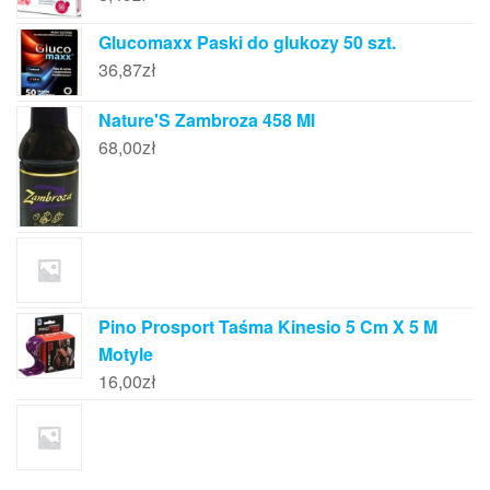
Glucomaxx Paski do glukozy 50 szt.
36,87
zł
Nature'S Zambroza 458 Ml
68,00
zł
Pino Prosport Taśma Kinesio 5 Cm X 5 M
Motyle
16,00
zł