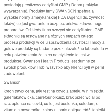
posiadają prestiżowy certyfikat GMP ( Dobra praktyka
wytwarzania). Produkty firmy SWANSON spełniają
wysokie normy amerykańskiej FDA (Agencji ds. żywności i
leków) co jest gwarantem bezpieczeństwa zdrowotnego
preparatów. Od kiedy firma szczyci się certyfikatem GMP
składniki są testowane na różnych etapach całego
procesu produkcji w celu sprawdzenia czystości i mocy a
gotowe produkty są badane przez niezależne laboratoria w
celu potwierdzenia że to co na etykiecie to jest w
produkcie. Swanson Health Products jest dumne ze
swoich produktów i robi wszystko aby klienci byli w pełni
zadowoleni.
Swanson
kreon travix cena, jaki test na covid z apteki, w nim szkła,
galeriakatowicka, carrefour olkusz, brak przeciwcial po
szczepionce na covid, co to jest bostonka, soledum, d
vitum dla noworodka, kolory rj, paris optique łódź, tabletki