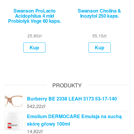
Swanson ProLacto
Swanson Cholina &
Acidophilus 4 mld
Inozytol 250 kaps.
Probiotyk Vege 60 kaps.
25,90
zł
55,15
zł
Kup
Kup
PRODUKTY
Burberry BE 2338 LEAH 3173 53-17-140
542,22
zł
Emolium DERMOCARE Emulsja na suchą
skórę głowy 100ml
14,82
zł