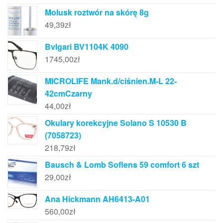
Molusk roztwór na skórę 8g
49,39
zł
Bvlgari BV1104K 4090
1745,00
zł
MICROLIFE Mank.d/ciśnien.M-L 22-
42cmCzarny
44,00
zł
Okulary korekcyjne Solano S 10530 B
(7058723)
218,79
zł
Bausch & Lomb Soflens 59 comfort 6 szt
29,00
zł
Ana Hickmann AH6413-A01
560,00
zł