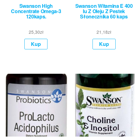
Swanson High
Swanson Witamina E 400
Concentrate Omega-3
Iu Z Oleju Z Pestek
120kaps.
Słonecznika 60 kaps
25,30
zł
21,18
zł
Kup
Kup