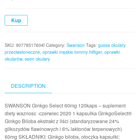
Kup
SKU:
90778517604f
Category:
Swanson
Tags:
guess okulary
przeciwsłoneczne
,
oprawki męskie tommy hilfiger
,
oprawki
okularów
,
seen okulary
DESCRIPTION
SWANSON Ginkgo Select 60mg 120kaps – suplement
diety waznosc -czerwiec 2020 1 kapsułka GinkgoSelect®
Ginkgo Biloba ekstrakt z liści (standaryzowane 24%
glikozydów flawinowych i 6% laktonów terpenowych)
60mg SKŁADNIKI: Ginkgo biloba, otoczka kapsułki: