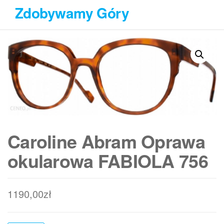
Przejdź
Zdobywamy Góry
do
treści
Caroline Abram Oprawa
okularowa FABIOLA 756
1190,00
zł