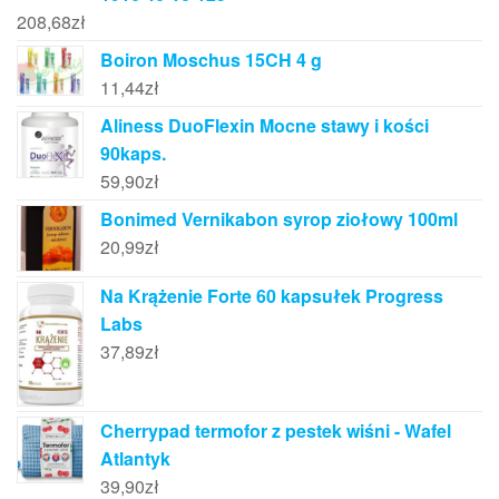
208,68
zł
Boiron Moschus 15CH 4 g
11,44
zł
Aliness DuoFlexin Mocne stawy i kości
90kaps.
59,90
zł
Bonimed Vernikabon syrop ziołowy 100ml
20,99
zł
Na Krążenie Forte 60 kapsułek Progress
Labs
37,89
zł
Cherrypad termofor z pestek wiśni - Wafel
Atlantyk
39,90
zł