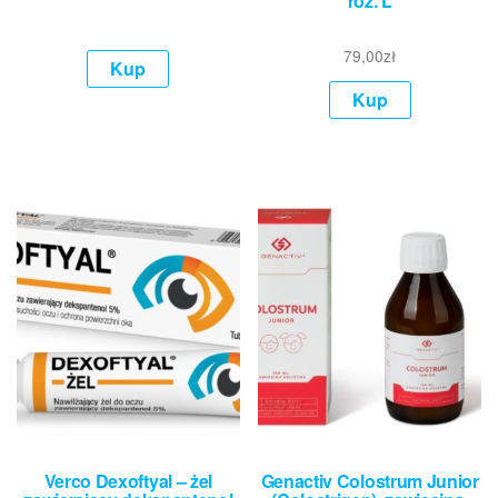
roz. L
79,00
zł
Kup
Kup
Verco Dexoftyal – żel
Genactiv Colostrum Junior