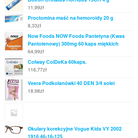
11,99
zł
Proctomina maść na hemoroidy 20 g
8,33
zł
Now Foods NOW Foods Pantetyna (Kwas
Pantotenowy) 300mg 60 kaps miękkich
64,99
zł
Colway ColDeKa 60kaps.
116,77
zł
Veera Podkolanówki 40 DEN 3/4 solei
18,98
zł
Okulary korekcyjne Vogue Kids VY 2002
1916 46-16-125