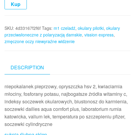
Kup
SKU:
4d33167f2f6f
Tags:
m1 czeladź
,
okulary pilotki
,
okulary
przeciwsłoneczne z polaryzacją damskie
,
vission express
,
zmęczone oczy niewyraźne widzenie
DESCRIPTION
niepokalanek pieprzowy, opryszczka hsv 2, kwiaciarnia
młociny, fosforany potasu, najbogatsze źródła witaminy c,
indeksy soczewek okularowych, biustonosz do karmienia,
soczewki dailies aqua comfort plus, laboratorium rumia
katowicka, valium lek, temperatura po szczepieniu pfizer,
soczewki cylindryczne
suknia ślubna sklep