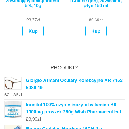
zawierający dekspantenol
(Colostrigen), zawiesina,
5%, 10g
płyn 150 ml
23,77
zł
89,69
zł
Kup
Kup
PRODUKTY
Giorgio Armani Okulary Korekcyjne AR 7152
5089 49
621,36
zł
Inositol 100% czysty inozytol witamina B8
1000mg proszek 250g Wish Pharmaceutical
23,99
zł
Boiron Crotalus Horridus 15CH 4 g