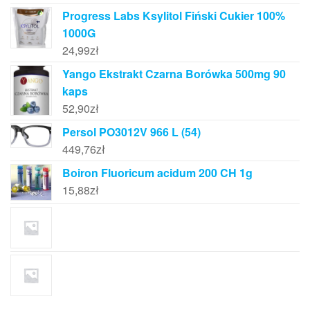
Progress Labs Ksylitol Fiński Cukier 100%
1000G
24,99
zł
Yango Ekstrakt Czarna Borówka 500mg 90
kaps
52,90
zł
Persol PO3012V 966 L (54)
449,76
zł
Boiron Fluoricum acidum 200 CH 1g
15,88
zł