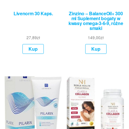
Livenorm 30 Kaps.
Zinzino – BalanceOil+ 300
ml Suplement bogaty w
kwasy omega-3-6-9, różne
smaki
27,89
zł
149,00
zł
Kup
Kup