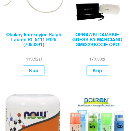
Okulary korekcyjne Ralph
OPRAWKI DAMSKIE
Lauren RL 5111 9425
GUESS BY MARCIANO
(7053391)
GM0329 KOCIE OKO
419,52
zł
179,00
zł
Kup
Kup