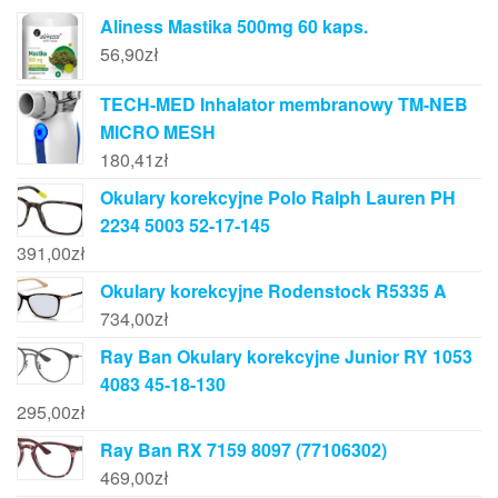
Aliness Mastika 500mg 60 kaps.
56,90
zł
TECH-MED Inhalator membranowy TM-NEB
MICRO MESH
180,41
zł
Okulary korekcyjne Polo Ralph Lauren PH
2234 5003 52-17-145
391,00
zł
Okulary korekcyjne Rodenstock R5335 A
734,00
zł
Ray Ban Okulary korekcyjne Junior RY 1053
4083 45-18-130
295,00
zł
Ray Ban RX 7159 8097 (77106302)
469,00
zł