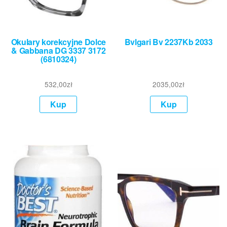
Okulary korekcyjne Dolce
Bvlgari Bv 2237Kb 2033
& Gabbana DG 3337 3172
(6810324)
532,00
zł
2035,00
zł
Kup
Kup