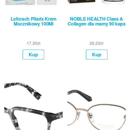
Lefrosch Pilarix Krem
NOBLE HEALTH Class A
Mocznikowy 100Ml
Collagen dla mamy 90 kaps
17,30
zł
26,23
zł
Kup
Kup