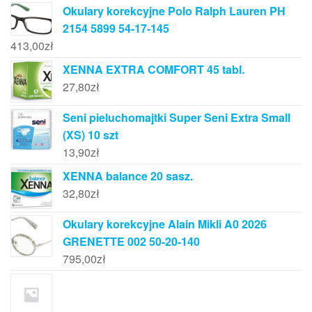
Okulary korekcyjne Polo Ralph Lauren PH
2154 5899 54-17-145
413,00
zł
XENNA EXTRA COMFORT 45 tabl.
27,80
zł
Seni pieluchomajtki Super Seni Extra Small
(XS) 10 szt
13,90
zł
XENNA balance 20 sasz.
32,80
zł
Okulary korekcyjne Alain Mikli A0 2026
GRENETTE 002 50-20-140
795,00
zł