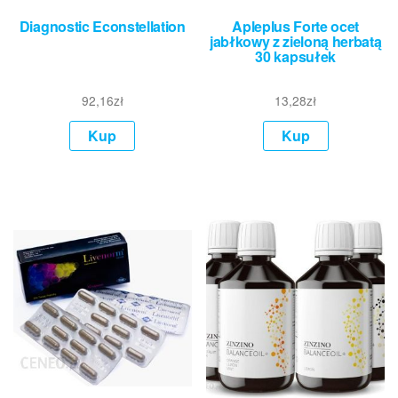
Diagnostic Econstellation
Apleplus Forte ocet
jabłkowy z zieloną herbatą
30 kapsułek
92,16
zł
13,28
zł
Kup
Kup