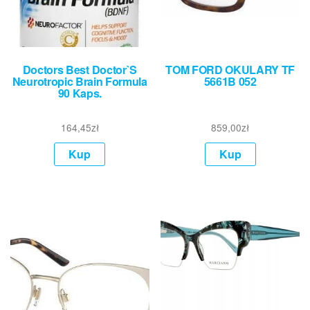
Doctors Best Doctor`S
TOM FORD OKULARY TF
Neurotropic Brain Formula
5661B 052
90 Kaps.
164,45
zł
859,00
zł
Kup
Kup