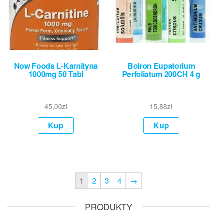
Now Foods L-Karnityna
Boiron Eupatorium
1000mg 50 Tabl
Perfoliatum 200CH 4 g
45,00
zł
15,88
zł
Kup
Kup
1
2
3
4
→
PRODUKTY