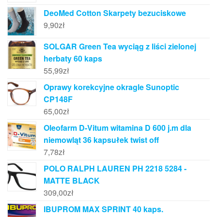
DeoMed Cotton Skarpety bezuciskowe
9,90
zł
SOLGAR Green Tea wyciąg z liści zielonej
herbaty 60 kaps
55,99
zł
Oprawy korekcyjne okragle Sunoptic
CP148F
65,00
zł
Oleofarm D-Vitum witamina D 600 j.m dla
niemowląt 36 kapsułek twist off
7,78
zł
POLO RALPH LAUREN PH 2218 5284 -
MATTE BLACK
309,00
zł
IBUPROM MAX SPRINT 40 kaps.