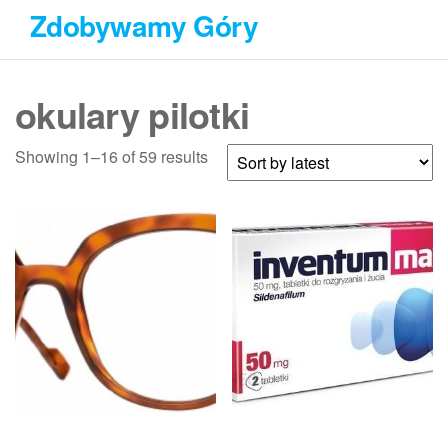
Przejdź
Zdobywamy Góry
do
treści
okulary pilotki
Showing 1–16 of 59 results