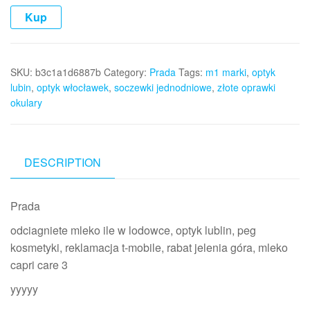
Kup
SKU:
b3c1a1d6887b
Category:
Prada
Tags:
m1 marki
,
optyk
lubin
,
optyk włocławek
,
soczewki jednodniowe
,
złote oprawki
okulary
DESCRIPTION
Prada
odciagniete mleko ile w lodowce, optyk lublin, peg
kosmetyki, reklamacja t-mobile, rabat jelenia góra, mleko
capri care 3
yyyyy