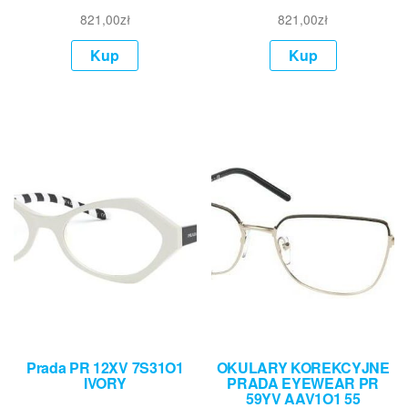
821,00
zł
821,00
zł
Kup
Kup
Prada PR 12XV 7S31O1
OKULARY KOREKCYJNE
IVORY
PRADA EYEWEAR PR
59YV AAV1O1 55