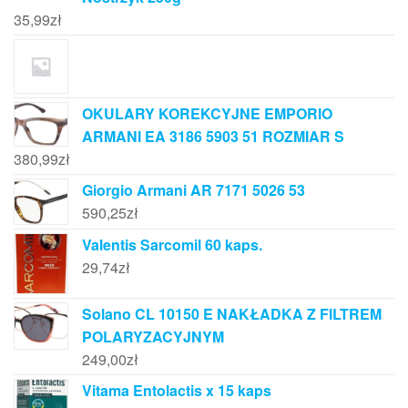
35,99
zł
OKULARY KOREKCYJNE EMPORIO
ARMANI EA 3186 5903 51 ROZMIAR S
380,99
zł
Giorgio Armani AR 7171 5026 53
590,25
zł
Valentis Sarcomil 60 kaps.
29,74
zł
Solano CL 10150 E NAKŁADKA Z FILTREM
POLARYZACYJNYM
249,00
zł
Vitama Entolactis x 15 kaps