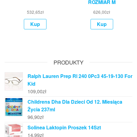
ROZMIAR M
532,65
zł
626,00
zł
Kup
Kup
PRODUKTY
Ralph Lauren Prep Rl 240 0Pc3 45-19-130 For
Kid
109,00
zł
Childrens Dha Dla Dzieci Od 12. Miesiąca
Życia 237ml
96,90
zł
Solinea Laktopin Proszek 14Szt
14,99
zł