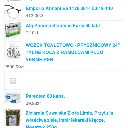
Emporio Armani Ea 1126 3014 50-19-140
413,00
zł
Alg Pharma Sinutens Forte 60 tabl
7,10
zł
WÓZEK TOALETOWO - PRYSZNICOWY 24"
TYLNE KOŁA Z HAMULCAMI PLUO
VERMEIREN
2890,00
zł
Parenton 60 kaps.
39,98
zł
Zielarnia Suwalska Zioła Limfa, Przytulia
właściwa ziele, Imbir lekarski kłącze,
Nostrzyk 250g