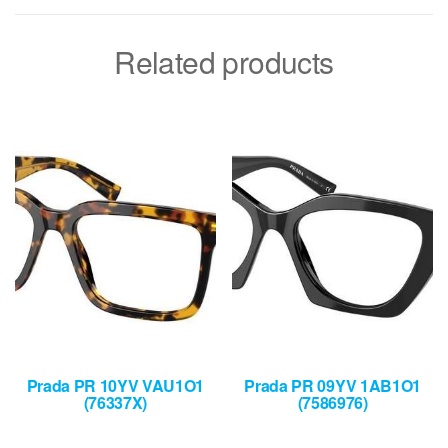
Related products
Prada PR 10YV VAU1O1
Prada PR 09YV 1AB1O1
(76337X)
(7586976)