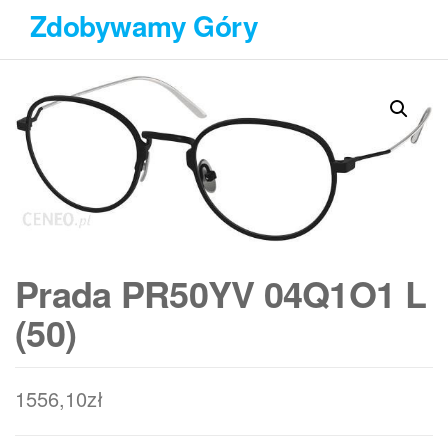
Przejdź
Zdobywamy Góry
do
treści
Prada PR50YV 04Q1O1 L
(50)
1556,10
zł