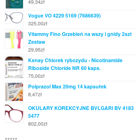
49,34
zł
Vogue VO 4229 5169 (7686639)
325,00
zł
Vitammy Fino Grzebień na wszy i gnidy 2szt
Zestaw
29,95
zł
Kenay Chlorek rybozydu - Nicotinamide
Riboside Chloride NR 60 kaps.
75,00
zł
Polprazol Max 20mg 14 kapsułek
8,47
zł
OKULARY KOREKCYJNE BVLGARI BV 4183
5477
802,00
zł
zzzzz