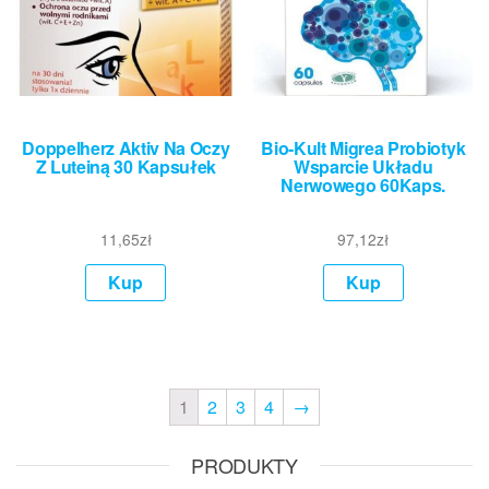
Doppelherz Aktiv Na Oczy
Bio-Kult Migrea Probiotyk
Z Luteiną 30 Kapsułek
Wsparcie Układu
Nerwowego 60Kaps.
11,65
zł
97,12
zł
Kup
Kup
1
2
3
4
→
PRODUKTY