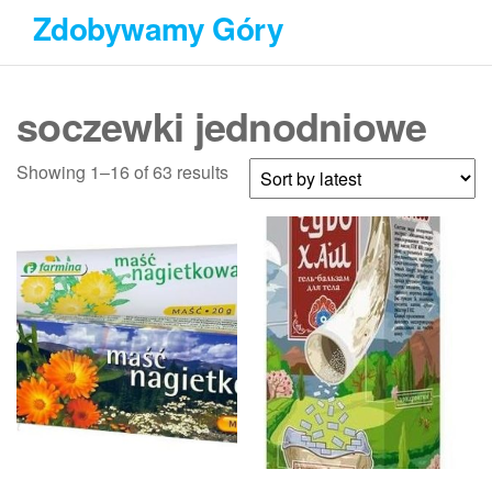
Przejdź
Zdobywamy Góry
do
treści
soczewki jednodniowe
Showing 1–16 of 63 results