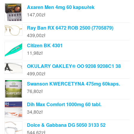
Axaren Men 4mg 60 kapsułek
147,00
zł
Ray Ban RX 6472 ROB 2500 (7705879)
439,00
zł
Citizen BK 4301
11,98
zł
OKULARY OAKLEY® OO 9208 9208C1 38
499,00
zł
Swanson KWERCETYNA 475mg 60kaps.
76,80
zł
Dih Max Comfort 1000mg 60 tabl.
34,80
zł
Dolce & Gabbana DG 5050 3133 52
544,62
zł