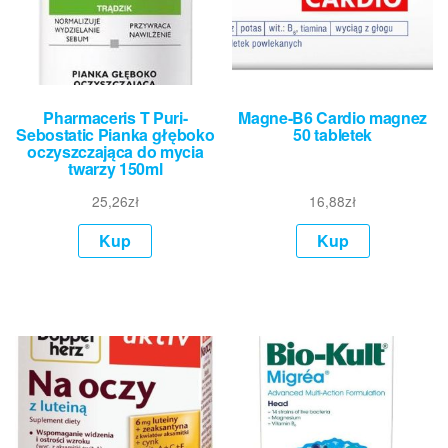
Pharmaceris T Puri-
Magne-B6 Cardio magnez
Sebostatic Pianka głęboko
50 tabletek
oczyszczająca do mycia
twarzy 150ml
25,26
zł
16,88
zł
Kup
Kup