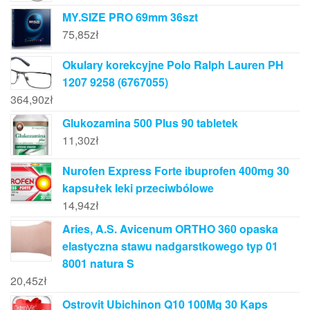
MY.SIZE PRO 69mm 36szt
75,85
zł
Okulary korekcyjne Polo Ralph Lauren PH
1207 9258 (6767055)
364,90
zł
Glukozamina 500 Plus 90 tabletek
11,30
zł
Nurofen Express Forte ibuprofen 400mg 30
kapsułek leki przeciwbólowe
14,94
zł
Aries, A.S. Avicenum ORTHO 360 opaska
elastyczna stawu nadgarstkowego typ 01
8001 natura S
20,45
zł
Ostrovit Ubichinon Q10 100Mg 30 Kaps