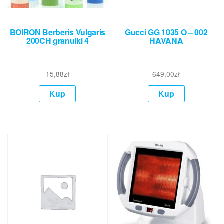
BOIRON Berberis Vulgaris
Gucci GG 1035 O – 002
200CH granulki 4
HAVANA
15,88
zł
649,00
zł
Kup
Kup