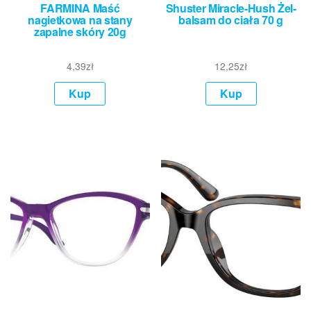
FARMINA Maść
Shuster Miracle-Hush Żel-
nagietkowa na stany
balsam do ciała 70 g
zapalne skóry 20g
4,39
zł
12,25
zł
Kup
Kup