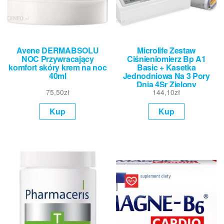
Avene DERMABSOLU
Microlife Zestaw
NOC Przywracający
Ciśnieniomierz Bp A1
komfort skóry krem na noc
Basic + Kasetka
40ml
Jednodniowa Na 3 Pory
Dnia 4Sr Zielony
75,50
zł
144,10
zł
Kup
Kup