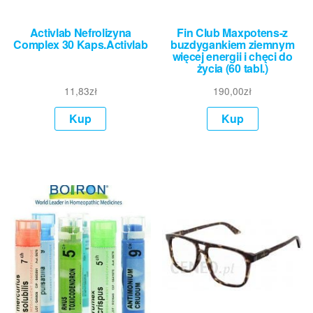
Activlab Nefrolizyna
Fin Club Maxpotens-z
Complex 30 Kaps.Activlab
buzdygankiem ziemnym
więcej energii i chęci do
życia (60 tabl.)
11,83
zł
190,00
zł
Kup
Kup