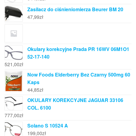
Zasilacz do ciśnieniomierza Beurer BM 20
47,99
zł
Okulary korekcyjne Prada PR 16WV 06M1O1
52-17-140
521,00
zł
Now Foods Elderberry Bez Czarny 500mg 60
Kaps
44,85
zł
OKULARY KOREKCYJNE JAGUAR 33106
COL. 6100
777,00
zł
Solano S 10524 A
199,00
zł