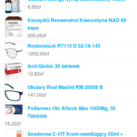
6,65
zł
KenayAG Resweratrol Kwercetyna NAD 60
kaps
335,00
zł
Rodenstock R7115 D 52-19-145
1202,00
zł
Acti-Globin 30 tabletek
12,83
zł
Okulary Real Madrid RM 20008 B
147,00
zł
Polfarmex Otc Aflavic Max 1000Mg, 30
Tabletek
15,22
zł
Sesderma C-VIT Krem nawilżający 50ml +