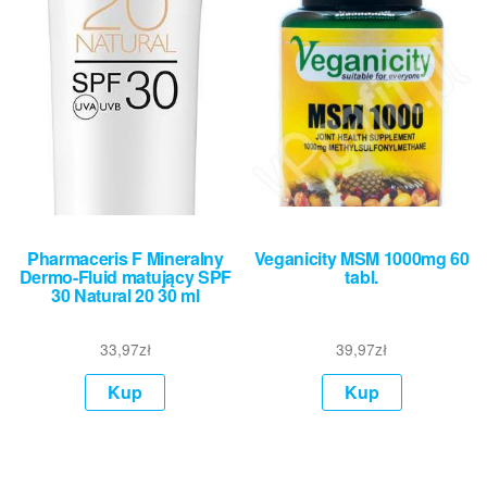
Pharmaceris F Mineralny
Veganicity MSM 1000mg 60
Dermo-Fluid matujący SPF
tabl.
30 Natural 20 30 ml
33,97
zł
39,97
zł
Kup
Kup