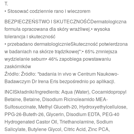
T.
• Stosować codziennie rano i wieczorem
BEZPIECZEŃSTWO I SKUTECZNOŚĆDermatologiczna
formuła opracowana dla skóry wrażliwej.• wysoka
tolerancja i skuteczność
• przebadano dermatologicznieSkuteczność potwierdzona
w badaniach na skórze trądzikowej*:• 65% zmniejsza
wydzielanie sebum• 46% zapobiega powstawaniu
zaskórników
Źródło: Źródło: *badania in vivo w Centrum Naukowo-
Badawczym Dr Irena Eris bezpośrednio po aplikacji.
INCISkładniki/Ingredients: Aqua (Water), Cocamidopropyl
Betaine, Betaine, Disodium Ricinoleamido MEA-
Sulfosuccinate, Methyl Gluceth-20, Hydroxyethylcellulose,
PPG-26-Buteth-26, Glycerin, Disodium EDTA, PEG-40
Hydrogenated Castor Oil, Triethanolamine, Sodium
Salicylate, Butylene Glycol, Citric Acid, Zinc PCA,