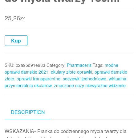
25,26
zł
Kup
SKU:
b2a95d91e983
Category:
Pharmaceris
Tags:
modne
oprawki damskie 2021
,
okulary złote oprawki
,
oprawki damskie
złote
,
oprawki transparentne
,
soczewki jednodniowe
,
wirtualna
przymierzalnia okularów
,
zmęczone oczy niewyraźne widzenie
DESCRIPTION
WSKAZANIA• Pianka do codziennego mycia twarzy dla