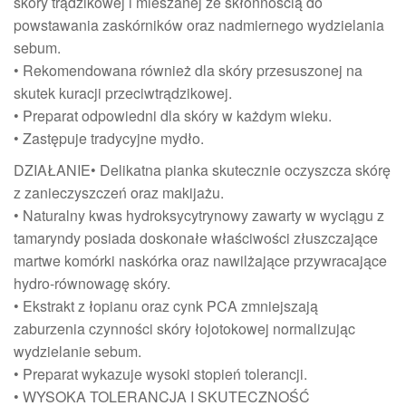
skóry trądzikowej i mieszanej ze skłonnością do
powstawania zaskórników oraz nadmiernego wydzielania
sebum.
• Rekomendowana również dla skóry przesuszonej na
skutek kuracji przeciwtrądzikowej.
• Preparat odpowiedni dla skóry w każdym wieku.
• Zastępuje tradycyjne mydło.
DZIAŁANIE• Delikatna pianka skutecznie oczyszcza skórę
z zanieczyszczeń oraz makijażu.
• Naturalny kwas hydroksycytrynowy zawarty w wyciągu z
tamaryndy posiada doskonałe właściwości złuszczające
martwe komórki naskórka oraz nawilżające przywracające
hydro-równowagę skóry.
• Ekstrakt z łopianu oraz cynk PCA zmniejszają
zaburzenia czynności skóry łojotokowej normalizując
wydzielanie sebum.
• Preparat wykazuje wysoki stopień tolerancji.
• WYSOKA TOLERANCJA I SKUTECZNOŚĆ