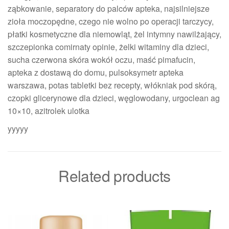
ząbkowanie, separatory do palców apteka, najsilniejsze
zioła moczopędne, czego nie wolno po operacji tarczycy,
płatki kosmetyczne dla niemowląt, żel intymny nawilżający,
szczepionka comirnaty opinie, żelki witaminy dla dzieci,
sucha czerwona skóra wokół oczu, maść pimafucin,
apteka z dostawą do domu, pulsoksymetr apteka
warszawa, potas tabletki bez recepty, włókniak pod skórą,
czopki glicerynowe dla dzieci, węglowodany, urgoclean ag
10×10, azitrolek ulotka
yyyyy
Related products