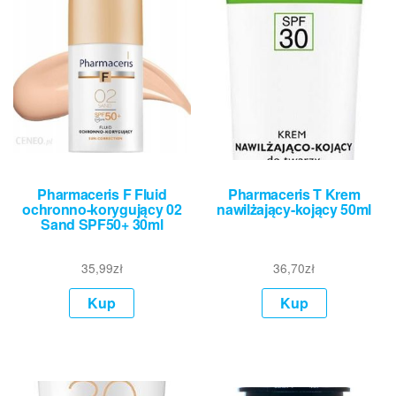
Pharmaceris F Fluid
Pharmaceris T Krem
ochronno-korygujący 02
nawilżający-kojący 50ml
Sand SPF50+ 30ml
35,99
zł
36,70
zł
Kup
Kup