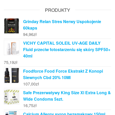
PRODUKTY
Grinday Relan Stres Nerwy Uspokojenie
60kaps
94,96
zł
VICHY CAPITAL SOLEIL UV-AGE DAILY
Fluid przeciw fotostarzeniu się skóry SPF50+
40ml
75,19
zł
Foodforce Food Force Ekstrakt Z Konopi
Siewnych Cbd 20% 10Ml
107,00
zł
Safe Prezerwatywy King Size Xl Extra Long &
Wide Condoms 5szt.
16,75
zł
Calcium Allergy syrop bezsmakowy 150ml