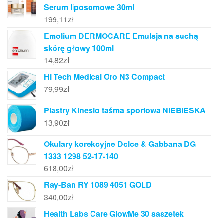
Serum liposomowe 30ml
199,11
zł
Emolium DERMOCARE Emulsja na suchą
skórę głowy 100ml
14,82
zł
Hi Tech Medical Oro N3 Compact
79,99
zł
Plastry Kinesio taśma sportowa NIEBIESKA
13,90
zł
Okulary korekcyjne Dolce & Gabbana DG
1333 1298 52-17-140
618,00
zł
Ray-Ban RY 1089 4051 GOLD
340,00
zł
Health Labs Care GlowMe 30 saszetek