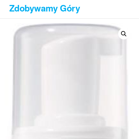
Przejdź
Zdobywamy Góry
do
treści