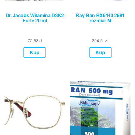
Dr. Jacobs Witamina D3K2
Ray-Ban RX6440 2981
Forte 20 ml
rozmiar M
72,58
zł
294,51
zł
Kup
Kup