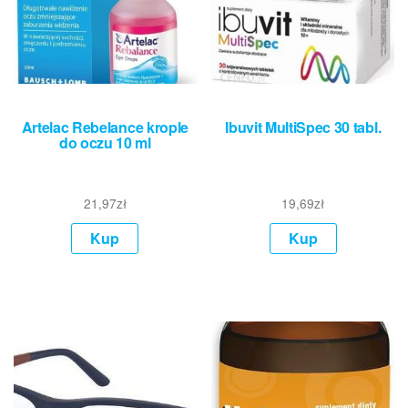
Artelac Rebelance krople
Ibuvit MultiSpec 30 tabl.
do oczu 10 ml
21,97
zł
19,69
zł
Kup
Kup