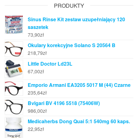
PRODUKTY
Sinus Rinse Kit zestaw uzupełniający 120
saszetek
73,90
zł
Okulary korekcyjne Solano S 20564 B
218,79
zł
Little Doctor Ld23L
67,00
zł
Emporio Armani EA3205 5017 M (44) Czarne
235,64
zł
Bvlgari BV 4196 5518 (75406W)
986,00
zł
Medicaherbs Dong Quai 5:1 540mg 60 kaps.
22,95
zł