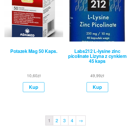
Potazek Mag 50 Kaps.
Labs212 L-lysine zinc
picolinate Lizyna z cynkiem
45 kaps
10,60
zł
49,99
zł
Kup
Kup
1
2
3
4
→