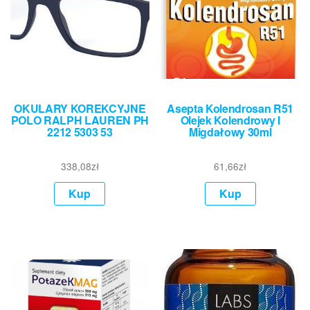
OKULARY KOREKCYJNE
Asepta Kolendrosan R51
POLO RALPH LAUREN PH
Olejek Kolendrowy I
2212 5303 53
Migdałowy 30ml
338,08
zł
61,66
zł
Kup
Kup