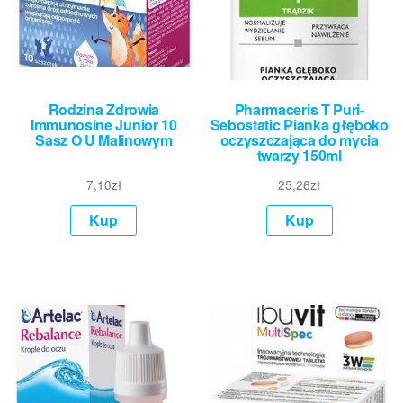
Rodzina Zdrowia
Pharmaceris T Puri-
Immunosine Junior 10
Sebostatic Pianka głęboko
Sasz O U Malinowym
oczyszczająca do mycia
twarzy 150ml
7,10
zł
25,26
zł
Kup
Kup