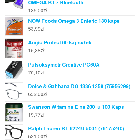
OMEGA BT z Bluetooth
185,00
zł
NOW Foods Omega 3 Enteric 180 kaps
53,99
zł
Angio Protect 60 kapsułek
15,88
zł
Pulsoksymetr Creative PC60A
70,10
zł
Dolce & Gabbana DG 1336 1358 (75956299)
632,00
zł
Swanson Witamina E na 200 Iu 100 Kaps
19,77
zł
Ralph Lauren RL 6224U 5001 (76175240)
521,00
zł