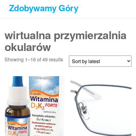
Przejdź
Zdobywamy Góry
do
treści
wirtualna przymierzalnia
okularów
Showing 1–16 of 49 results