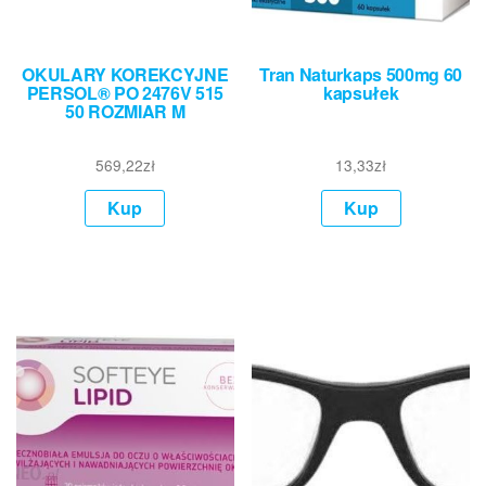
OKULARY KOREKCYJNE
Tran Naturkaps 500mg 60
PERSOL® PO 2476V 515
kapsułek
50 ROZMIAR M
569,22
zł
13,33
zł
Kup
Kup