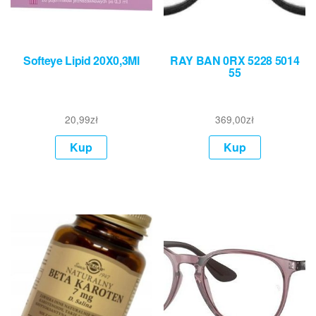
Softeye Lipid 20X0,3Ml
RAY BAN 0RX 5228 5014
55
20,99
zł
369,00
zł
Kup
Kup