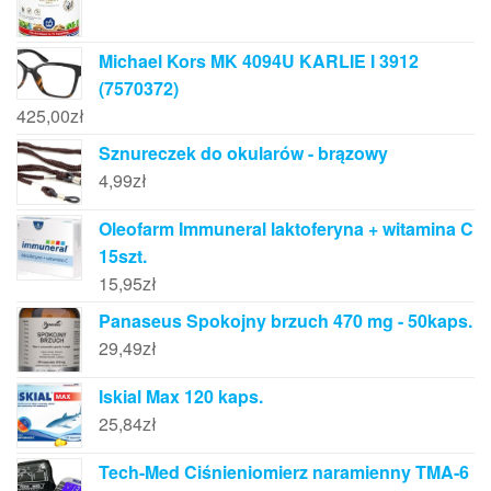
Michael Kors MK 4094U KARLIE I 3912
(7570372)
425,00
zł
Sznureczek do okularów - brązowy
4,99
zł
Oleofarm Immuneral laktoferyna + witamina C
15szt.
15,95
zł
Panaseus Spokojny brzuch 470 mg - 50kaps.
29,49
zł
Iskial Max 120 kaps.
25,84
zł
Tech-Med Ciśnieniomierz naramienny TMA-6