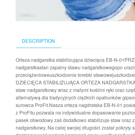
DESCRIPTION
Orteza nadgarstka stabilizująca dziecięca EB-N-01P
nadgarstkastan zapalny stawu nadgarstkowegopo uraz
przeciążenioweuszkodzenie torebki stawowejuszkodzen
DZIECIĘCA STABILIZUJĄCA ORTEZA NADGARSTKA EB-N
staw nadgarstkowy wraz z małymi kośćmi ręki oraz częś
alternatywą dla tradycyjnych ciężkich opatrunków gips
surowca ProFit.Nasza orteza nagdratska EB-N-01 posi
z ProFitu pozwala na indywidualne dopasowanie poziomu 
pasek obwodowy zaś dodatkowo stabilizuje staw oraz z
nadgarstkowy. Na całej swojej długości został pokryt