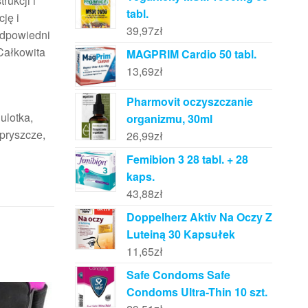
rukcji i
tabl.
ję i
39,97
zł
Odpowiedni
Całkowita
MAGPRIM Cardio 50 tabl.
13,69
zł
Pharmovit oczyszczanie
ulotka,
organizmu, 30ml
pryszcze,
26,99
zł
Femibion 3 28 tabl. + 28
kaps.
43,88
zł
Doppelherz Aktiv Na Oczy Z
Luteiną 30 Kapsułek
11,65
zł
Safe Condoms Safe
Condoms Ultra-Thin 10 szt.