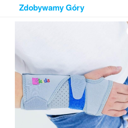
Przejdź
Zdobywamy Góry
do
treści