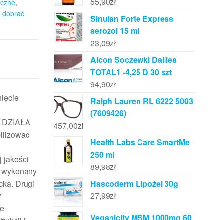
55,90
zł
eczne
,
k dobrać
Sinulan Forte Express
aerozol 15 ml
23,09
zł
Alcon Soczewki Dailies
TOTAL1 -4,25 D 30 szt
94,90
zł
ięcie
Ralph Lauren RL 6222 5003
(7609426)
AK DZIAŁA
457,00
zł
ilizować
Health Labs Care SmartMe
250 ml
 jakości
89,98
zł
, wykonany
cka. Drugi
Hascoderm Lipożel 30g
w
27,99
zł
że
Veganicity MSM 1000mg 60