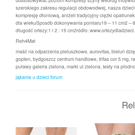
dostosowywać poziom kompresji szyny według indywidual
szerokiego zakresu regulacji obdowodwej, nasza dzieci
kompresję dłoniową, aniżeli tradycyjny ciężki opa
dla wiekuSposób dokonywania pomiaru19 – 11 cm2 – 6 l
długość ortezy:1 i 2 : 15 cmźródło: www.ortezydladziec
Reh4Mat
maść na odparzenia pieluszkowe, aurovitas, bieluń dzię
gopten, bydgoszcz centrum handlowe, trifas cor 5 mg, 
puławy galeria zielona, marki ul zielona, testy na płodn
jąkanie u dzieci forum
Rel