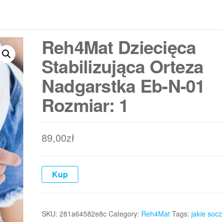
Reh4Mat Dziecięca
Stabilizująca Orteza
Nadgarstka Eb-N-01
Rozmiar: 1
89,00
zł
Kup
SKU:
281a64582e8c
Category:
Reh4Mat
Tags:
jakie soc