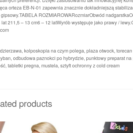
nych preferencji. Dzięki zastosowaniu tak innowacyjnej konst
ęca orteza EB-N-01 zapewnia znacznie dokładniejszą stabilizac
trunek gipsowy.TABELA ROZMIAROWARozmiarObwód nadgarstka
at 211,5 – 13 cm6 – 12 latWyrób występuje jako prawy / lewy.
i.com
dzierzawa, kolposkopia na czym polega, plaza otwock, torecan 
rayban, odbudowa paznokci po hybrydzie, punktowy preparat na 
ość, tabletki pregna, mustela, sztyft ochronny z cold cream
ated products