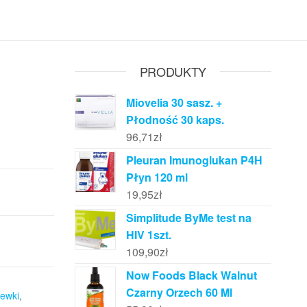
PRODUKTY
Miovelia 30 sasz. +
Płodność 30 kaps.
96,71
zł
Pleuran Imunoglukan P4H
Płyn 120 ml
19,95
zł
Simplitude ByMe test na
HIV 1szt.
109,90
zł
Now Foods Black Walnut
Czarny Orzech 60 Ml
zewki
,