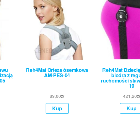
tawu
Reh4Mat Orteza ósemkowa
Reh4Mat Dziecię
izacją
AM-PES-04
biodra z reg
-05
ruchomości staw
19
89,00
zł
421,20
z
Kup
Kup