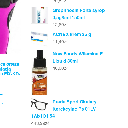
29,51
zł
Groprinosin Forte syrop
0,5g/5ml 150ml
12,69
zł
ACNEX krem 35 g
11,40
zł
Now Foods Witamina E
Liquid 30ml
ca orteza
46,00
zł
ulacją
u FIX-KD-
ł
Prada Sport Okulary
Korekcyjne Ps 01LV
1Ab1O1 54
443,99
zł