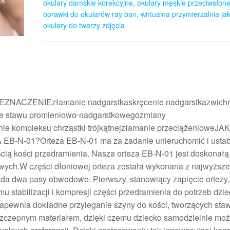
okulary damskie korekcyjne
,
okulary męskie przeciwsłon
oprawki do okularów ray ban
,
wirtualna przymierzalnia ja
okulary do twarzy zdjęcia
RZEZNACZENIEzłamanie nadgarstkaskręcenie nadgarstkazwichn
ie stawu promieniowo-nadgarstkowegozmiany
ie kompleksu chrząstki trójkątnejzłamanie przeciążenioweJ
-01?Orteza EB-N-01 ma za zadanie unieruchomić i ustab
cią kości przedramienia. Nasza orteza EB-N-01 jest doskonałą
owych.W części dłoniowej orteza została wykonana z najwyższej
ada dwa pasy obwodowe. Pierwszy, stanowiący zapięcie ortezy
stabilizacji i kompresji części przedramienia do potrzeb dzie
apewnia dokładne przyleganie szyny do kości, tworzących sta
y szczepnym materiałem, dzięki czemu dziecko samodzielnie mo