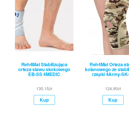
Reh4Mat Stabilizująca
Reh4Mat Orteza s
orteza stawu skokowego
kolanowego ze stabil
EB-SS 4MEDIC
rzepki 4Army-SK
130,15
zł
124,90
zł
Kup
Kup