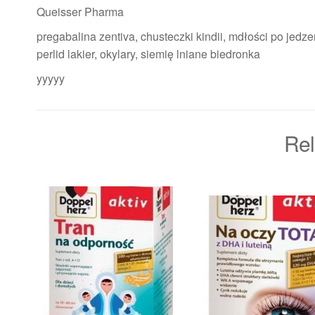
Queisser Pharma
pregabalina zentiva, chusteczki kindii, mdłości po jedz
perlid lakier, okylary, siemię lniane biedronka
yyyyy
Rel