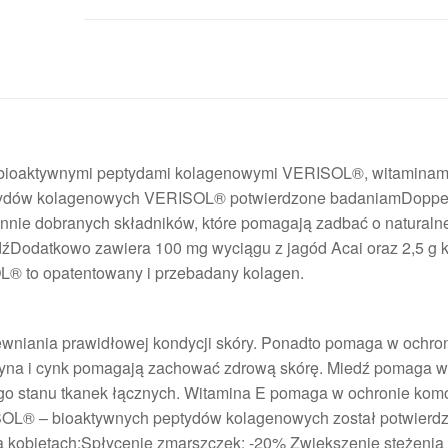
 bioaktywnymi peptydami kolagenowymi VERISOL®, witaminami
eptydów kolagenowych VERISOL® potwierdzone badaniamDoppe
e dobranych składników, które pomagają zadbać o naturaln
edźDodatkowo zawiera 100 mg wyciągu z jagód Acai oraz 2,5 g 
® to opatentowany i przebadany kolagen.
niania prawidłowej kondycji skóry. Ponadto pomaga w ochro
tyna i cynk pomagają zachować zdrową skórę. Miedź pomaga w
ego stanu tkanek łącznych. Witamina E pomaga w ochronie kom
SOL® – bioaktywnych peptydów kolagenowych został potwierd
 kobietach:Spłycenie zmarszczek: -20% Zwiększenie stężenia 