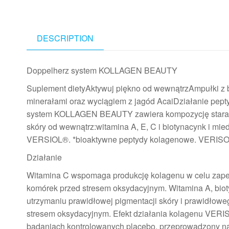
DESCRIPTION
Doppelherz system KOLLAGEN BEAUTY
Suplement dietyAktywuj piękno od wewnątrzAmpułki z
minerałami oraz wyciągiem z jagód AcaiDziałanie p
system KOLLAGEN BEAUTY zawiera kompozycję staranni
skóry od wewnątrz:witamina A, E, C i biotynacynk i mi
VERSIOL®. *bioaktywne peptydy kolagenowe. VERISOL
Działanie
Witamina C wspomaga produkcję kolagenu w celu zapew
komórek przed stresem oksydacyjnym. Witamina A, bio
utrzymaniu prawidłowej pigmentacji skóry i prawidłow
stresem oksydacyjnym. Efekt działania kolagenu VERI
badaniach kontrolowanych placebo, przeprowadzony na