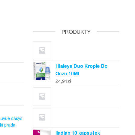
PRODUKTY
Hialeye Duo Krople Do
Oczu 10Ml
24,91
zł
cuvue oasys
ki prada
,
Iladian 10 kapsułek