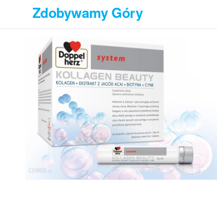
Przejdź
Zdobywamy Góry
do
treści