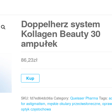
Doppelherz system
Kollagen Beauty 30
ampułek
86,23
zł
Kup
SKU:
fd7ed64dc06a
Category:
Queisser Pharma
Tags:
a
for astigmatism
,
męskie okulary przeciwsłoneczne
,
opraw
optyk częstochowa