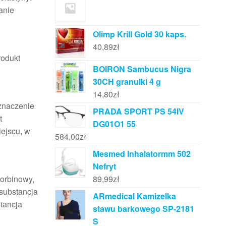
anie
Olimp Krill Gold 30 kaps.
40,89
zł
rodukt
BOIRON Sambucus Nigra
30CH granulki 4 g
14,80
zł
 znaczenie
PRADA SPORT PS 54IV
t
DG01O1 55
ejscu, w
584,00
zł
Mesmed Inhalatormm 502
Nefryt
89,99
zł
korbinowy,
substancja
ARmedical Kamizelka
stancja
stawu barkowego SP-2181
S