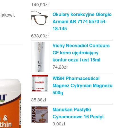
149,90
zł
Okulary korekcyjne Giorgio
wlakowi,
Armani AR 7174 5570 54-
18-145
633,00
zł
Vichy Neovadiol Contours
GF krem ujędrniający
kontur oczu i ust 15ml
74,28
zł
WISH Pharmaceutical
Magnez Cytrynian Magnezu
500g
35,88
zł
Manukan Pastylki
Cynamonowe 16 Pastyl.
9,00
zł