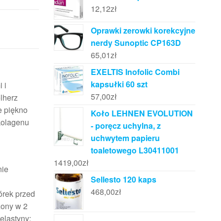
12,12
zł
Oprawki zerowki korekcyjne
nerdy Sunoptic CP163D
65,01
zł
EXELTIS Inofolic Combi
kapsułki 60 szt
 i
57,00
zł
lherz
e piękno
Koło LEHNEN EVOLUTION
kolagenu
- poręcz uchylna, z
uchwytem papieru
toaletowego L30411001
1419,00
zł
nie
Sellesto 120 kaps
468,00
zł
órek przed
zony w 2
elastyny: