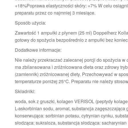
+18%Poprawa elastyczności skóry: +7% W celu osiągni
preparatu przez co najmniej 3 miesiące.
Sposób użycia:
Zawartość 1 ampułki z płynem (25 ml) Doppelherz Koll
gotowy do spożycia bezpośrednio z ampułki bez koniec
Dodatkowe informacje:
Nie należy przekraczać zalecanej porcji do spożycia 
ma zbilansowana i zróżnicowana dieta oraz zdrowy tryb
(zamiennik) zróżnicowanej diety. Przechowywać w spo
temperaturze poniżej 25°C. Preparatu nie należy stosow
Składniki:
woda, sok z gruszki, kolagen VERISOL (peptydy kolagen
L-askorbinian sodu, aromat, substancja zagęszczająca
konserwująca: sorbinian potasu, cytrynian cynku, substa
słodząca: sukraloza, substancja słodząca: sacharynian s