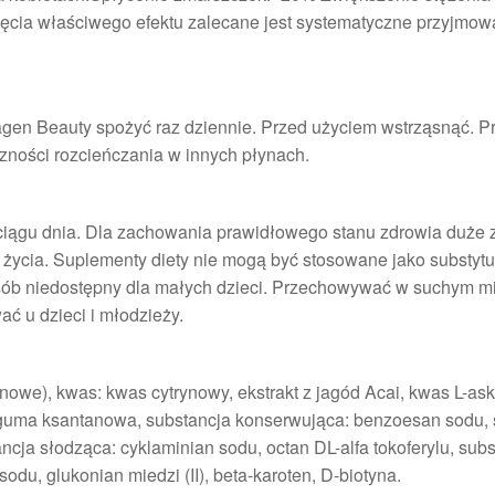
ęcia właściwego efektu zalecane jest systematyczne przyjmow
agen Beauty spożyć raz dziennie. Przed użyciem wstrząsnąć. P
zności rozcieńczania w innych płynach.
w ciągu dnia. Dla zachowania prawidłowego stanu zdrowia duże
 życia. Suplementy diety nie mogą być stosowane jako substytu
sób niedostępny dla małych dzieci. Przechowywać w suchym mi
ać u dzieci i młodzieży.
owe), kwas: kwas cytrynowy, ekstrakt z jagód Acai, kwas L-as
 guma ksantanowa, substancja konserwująca: benzoesan sodu, 
ncja słodząca: cyklaminian sodu, octan DL-alfa tokoferylu, sub
odu, glukonian miedzi (II), beta-karoten, D-biotyna.