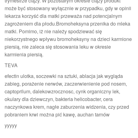
trymestrze ciąży. W pozostałym okresie ciąży produkt
może być stosowany wyłącznie w przypadku, gdy w opinii
lekarza korzyść dla matki przeważa nad potencjalnym
zagrożeniem dla płodu.Bromoheksyna przenika do mleka
matki. Pomimo, iż nie należy spodziewać się
niekorzystnego wpływu bromoheksyny na dzieci karmione
piersią, nie zaleca się stosowania leku w okresie
karmienia piersią.
TEVA
efectin ulotka, soczewki na sztuki, ablacja jak wygląda
zabieg, porażenie nerwów, zaczerwienienie pod nosem,
captoprilum, dalekowzrocznosc, cynk organiczny lek,
okulary dla dziewczyn, bakteria helicobacter, cera
naczynkowa krem, nagłe zaburzenia widzenia, czy przed
pobraniem krwi można pić kawę, auchan tarnów
yyyyy