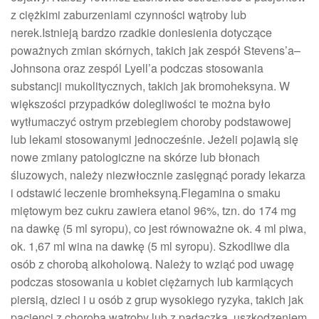
z ciężkimi zaburzeniami czynności wątroby lub
nerek.Istnieją bardzo rzadkie doniesienia dotyczące
poważnych zmian skórnych, takich jak zespół Stevens’a–
Johnsona oraz zespól Lyell’a podczas stosowania
substancji mukolitycznych, takich jak bromoheksyna. W
większości przypadków dolegliwości te można było
wytłumaczyć ostrym przebiegiem choroby podstawowej
lub lekami stosowanymi jednocześnie. Jeżeli pojawią się
nowe zmiany patologiczne na skórze lub błonach
śluzowych, należy niezwłocznie zasięgnąć porady lekarza
i odstawić leczenie bromheksyną.Flegamina o smaku
miętowym bez cukru zawiera etanol 96%, tzn. do 174 mg
na dawkę (5 ml syropu), co jest równoważne ok. 4 ml piwa,
ok. 1,67 ml wina na dawkę (5 ml syropu). Szkodliwe dla
osób z chorobą alkoholową. Należy to wziąć pod uwagę
podczas stosowania u kobiet ciężarnych lub karmiących
piersią, dzieci i u osób z grup wysokiego ryzyka, takich jak
pacjenci z chorobą wątroby lub z padaczką, uszkodzeniem