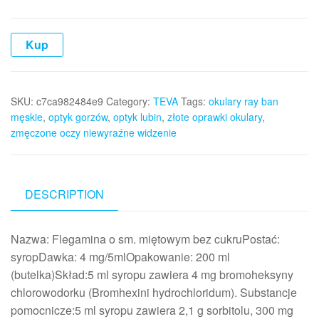
Kup
SKU:
c7ca982484e9
Category:
TEVA
Tags:
okulary ray ban
męskie
,
optyk gorzów
,
optyk lubin
,
złote oprawki okulary
,
zmęczone oczy niewyraźne widzenie
DESCRIPTION
Nazwa: Flegamina o sm. miętowym bez cukruPostać:
syropDawka: 4 mg/5mlOpakowanie: 200 ml
(butelka)Skład:5 ml syropu zawiera 4 mg bromoheksyny
chlorowodorku (Bromhexini hydrochloridum). Substancje
pomocnicze:5 ml syropu zawiera 2,1 g sorbitolu, 300 mg