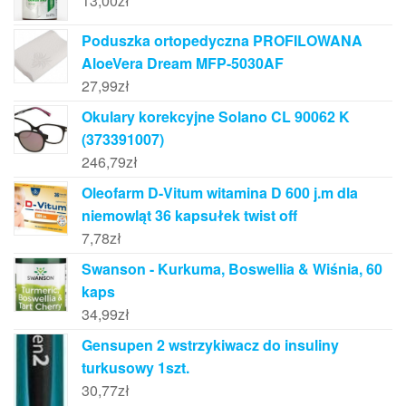
13,00
zł
Poduszka ortopedyczna PROFILOWANA
AloeVera Dream MFP-5030AF
27,99
zł
Okulary korekcyjne Solano CL 90062 K
(373391007)
246,79
zł
Oleofarm D-Vitum witamina D 600 j.m dla
niemowląt 36 kapsułek twist off
7,78
zł
Swanson - Kurkuma, Boswellia & Wiśnia, 60
kaps
34,99
zł
Gensupen 2 wstrzykiwacz do insuliny
turkusowy 1szt.
30,77
zł