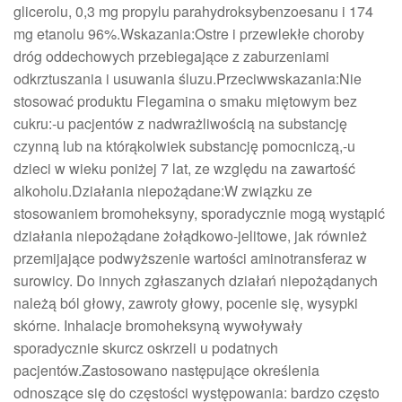
glicerolu, 0,3 mg propylu parahydroksybenzoesanu i 174
mg etanolu 96%.Wskazania:Ostre i przewlekłe choroby
dróg oddechowych przebiegające z zaburzeniami
odkrztuszania i usuwania śluzu.Przeciwwskazania:Nie
stosować produktu Flegamina o smaku miętowym bez
cukru:-u pacjentów z nadwrażliwością na substancję
czynną lub na którąkolwiek substancję pomocniczą,-u
dzieci w wieku poniżej 7 lat, ze względu na zawartość
alkoholu.Działania niepożądane:W związku ze
stosowaniem bromoheksyny, sporadycznie mogą wystąpić
działania niepożądane żołądkowo-jelitowe, jak również
przemijające podwyższenie wartości aminotransferaz w
surowicy. Do innych zgłaszanych działań niepożądanych
należą ból głowy, zawroty głowy, pocenie się, wysypki
skórne. Inhalacje bromoheksyną wywoływały
sporadycznie skurcz oskrzeli u podatnych
pacjentów.Zastosowano następujące określenia
odnoszące się do częstości występowania: bardzo często