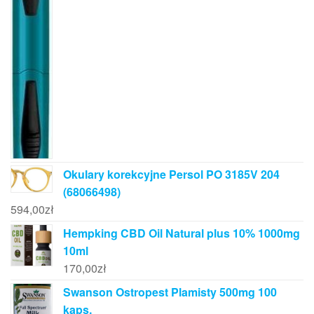
Okulary korekcyjne Persol PO 3185V 204
(68066498)
594,00
zł
Hempking CBD Oil Natural plus 10% 1000mg
10ml
170,00
zł
Swanson Ostropest Plamisty 500mg 100
kaps.