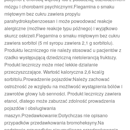
mózgu i chorobami psychicznymi.Flegamina o smaku
miętowym bez cukru zawiera propylu
parahydroksybenzoesan i może powodować reakcje
alergiczne (możliwe reakcje typu późnego) i wyjątkowo
skurcz oskrzeli.Flegamina o smaku miętowym bez cukru
zawiera sorbitol (5 ml syropu zawiera 2,1 g sorbitolu).
Produktu leczniczego nie należy stosować u pacjentów z
rzadko występującą dziedziczną nietolerancją fruktozy.
Produkt leczniczy może mieć lekkie działanie
przeczyszczające. Wartość kaloryczna 2,6 kcal/g
sorbitolu.Prowadzenie pojazdów:Należy zachować
ostrożność ze względu na możliwość wystąpienia bólów i
zawrotów głowy lub senności. Produkt leczniczy zawiera
etanol, dlatego może zaburzać zdolność prowadzenia
pojazdów i obsługiwania
maszyn.Przedawkowanie:Dotychczas nie opisano
przypadków przedawkowania bromoheksyny.Na
podstawie przypadków nieumyślnego przedawkowania