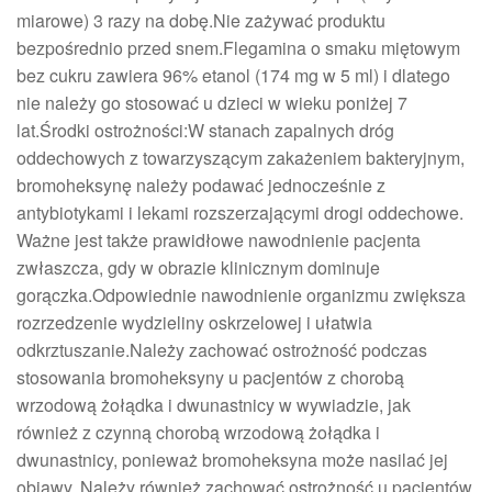
miarowe) 3 razy na dobę.Nie zażywać produktu
bezpośrednio przed snem.Flegamina o smaku miętowym
bez cukru zawiera 96% etanol (174 mg w 5 ml) i dlatego
nie należy go stosować u dzieci w wieku poniżej 7
lat.Środki ostrożności:W stanach zapalnych dróg
oddechowych z towarzyszącym zakażeniem bakteryjnym,
bromoheksynę należy podawać jednocześnie z
antybiotykami i lekami rozszerzającymi drogi oddechowe.
Ważne jest także prawidłowe nawodnienie pacjenta
zwłaszcza, gdy w obrazie klinicznym dominuje
gorączka.Odpowiednie nawodnienie organizmu zwiększa
rozrzedzenie wydzieliny oskrzelowej i ułatwia
odkrztuszanie.Należy zachować ostrożność podczas
stosowania bromoheksyny u pacjentów z chorobą
wrzodową żołądka i dwunastnicy w wywiadzie, jak
również z czynną chorobą wrzodową żołądka i
dwunastnicy, ponieważ bromoheksyna może nasilać jej
objawy. Należy również zachować ostrożność u pacjentów