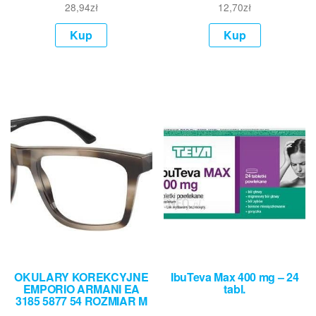
28,94
zł
12,70
zł
Kup
Kup
OKULARY KOREKCYJNE
IbuTeva Max 400 mg – 24
EMPORIO ARMANI EA
tabl.
3185 5877 54 ROZMIAR M