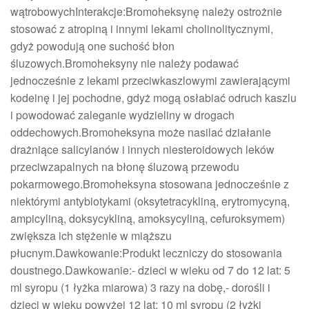
wątrobowychInterakcje:Bromoheksynę należy ostrożnie
stosować z atropiną i innymi lekami cholinolitycznymi,
gdyż powodują one suchość błon
śluzowych.Bromoheksyny nie należy podawać
jednocześnie z lekami przeciwkaszlowymi zawierającymi
kodeinę i jej pochodne, gdyż mogą osłabiać odruch kaszlu
i powodować zaleganie wydzieliny w drogach
oddechowych.Bromoheksyna może nasilać działanie
drażniące salicylanów i innych niesteroidowych leków
przeciwzapalnych na błonę śluzową przewodu
pokarmowego.Bromoheksyna stosowana jednocześnie z
niektórymi antybiotykami (oksytetracykliną, erytromycyną,
ampicyliną, doksycykliną, amoksycyliną, cefuroksymem)
zwiększa ich stężenie w miąższu
płucnym.Dawkowanie:Produkt leczniczy do stosowania
doustnego.Dawkowanie:- dzieci w wieku od 7 do 12 lat: 5
ml syropu (1 łyżka miarowa) 3 razy na dobę,- dorośli i
dzieci w wieku powyżej 12 lat: 10 ml syropu (2 łyżki