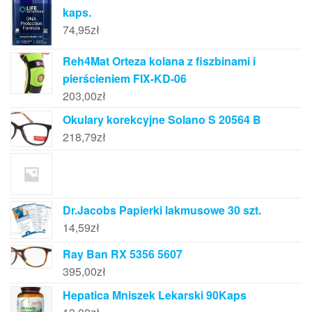
kaps.
74,95
zł
Reh4Mat Orteza kolana z fiszbinami i
pierścieniem FIX-KD-06
203,00
zł
Okulary korekcyjne Solano S 20564 B
218,79
zł
Dr.Jacobs Papierki lakmusowe 30 szt.
14,59
zł
Ray Ban RX 5356 5607
395,00
zł
Hepatica Mniszek Lekarski 90Kaps