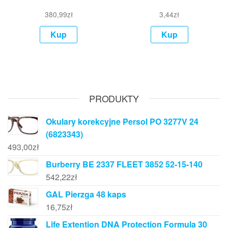
380,99
zł
3,44
zł
Kup
Kup
PRODUKTY
Okulary korekcyjne Persol PO 3277V 24
(6823343)
493,00
zł
Burberry BE 2337 FLEET 3852 52-15-140
542,22
zł
GAL Pierzga 48 kaps
16,75
zł
Life Extention DNA Protection Formula 30