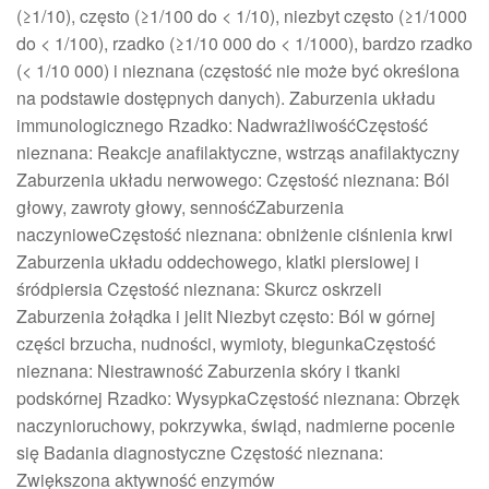
(≥1/10), często (≥1/100 do < 1/10), niezbyt często (≥1/1000
do < 1/100), rzadko (≥1/10 000 do < 1/1000), bardzo rzadko
(< 1/10 000) i nieznana (częstość nie może być określona
na podstawie dostępnych danych). Zaburzenia układu
immunologicznego Rzadko: NadwrażliwośćCzęstość
nieznana: Reakcje anafilaktyczne, wstrząs anafilaktyczny
Zaburzenia układu nerwowego: Częstość nieznana: Ból
głowy, zawroty głowy, sennośćZaburzenia
naczynioweCzęstość nieznana: obniżenie ciśnienia krwi
Zaburzenia układu oddechowego, klatki piersiowej i
śródpiersia Częstość nieznana: Skurcz oskrzeli
Zaburzenia żołądka i jelit Niezbyt często: Ból w górnej
części brzucha, nudności, wymioty, biegunkaCzęstość
nieznana: Niestrawność Zaburzenia skóry i tkanki
podskórnej Rzadko: WysypkaCzęstość nieznana: Obrzęk
naczynioruchowy, pokrzywka, świąd, nadmierne pocenie
się Badania diagnostyczne Częstość nieznana:
Zwiększona aktywność enzymów