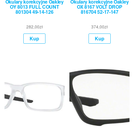
Okulary korekcyjne Oakley
Okulary korekcyjne Oakley
OY 8013 FULL COUNT
OX 8167 VOLT DROP
801304 49-14-126
816704 52-17-147
282,00
zł
374,00
zł
Kup
Kup