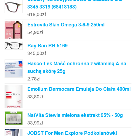
3345 3319 (68418188)
618,00
zł
Estrovita Skin Omega 3-6-9 250ml
54,90
zł
Ray Ban RB 5169
345,00
zł
Hasco-Lek Maść ochronna z witaminą A na
suchą skórę 25g
2,78
zł
Emolium Dermocare Emulsja Do Ciała 400ml
33,80
zł
NatVita Stewia mielona ekstrakt 95% - 50g
33,99
zł
JOBST For Men Explore Podkolanówki