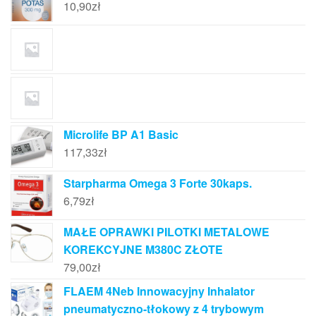
10,90
zł
Microlife BP A1 Basic
117,33
zł
Starpharma Omega 3 Forte 30kaps.
6,79
zł
MAŁE OPRAWKI PILOTKI METALOWE
KOREKCYJNE M380C ZŁOTE
79,00
zł
FLAEM 4Neb Innowacyjny Inhalator
pneumatyczno-tłokowy z 4 trybowym