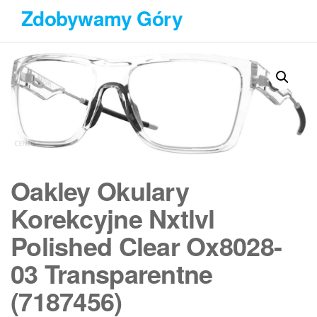
Przejdź
Zdobywamy Góry
do
treści
Oakley Okulary
Korekcyjne Nxtlvl
Polished Clear Ox8028-
03 Transparentne
(7187456)