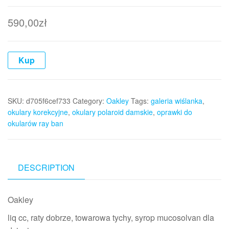
590,00
zł
Kup
SKU:
d705f6cef733
Category:
Oakley
Tags:
galeria wiślanka
,
okulary korekcyjne
,
okulary polaroid damskie
,
oprawki do
okularów ray ban
DESCRIPTION
Oakley
liq cc, raty dobrze, towarowa tychy, syrop mucosolvan dla