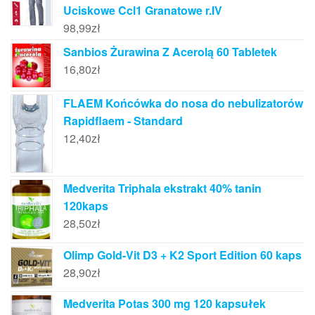
Uciskowe Ccl1 Granatowe r.IV
98,99
zł
Sanbios Żurawina Z Acerolą 60 Tabletek
16,80
zł
FLAEM Końcówka do nosa do nebulizatorów
Rapidflaem - Standard
12,40
zł
Medverita Triphala ekstrakt 40% tanin
120kaps
28,50
zł
Olimp Gold-Vit D3 + K2 Sport Edition 60 kaps
28,90
zł
Medverita Potas 300 mg 120 kapsułek