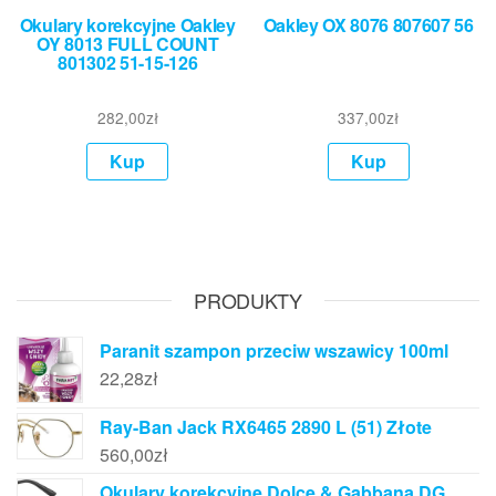
Okulary korekcyjne Oakley
Oakley OX 8076 807607 56
OY 8013 FULL COUNT
801302 51-15-126
282,00
zł
337,00
zł
Kup
Kup
PRODUKTY
Paranit szampon przeciw wszawicy 100ml
22,28
zł
Ray-Ban Jack RX6465 2890 L (51) Złote
560,00
zł
Okulary korekcyjne Dolce & Gabbana DG