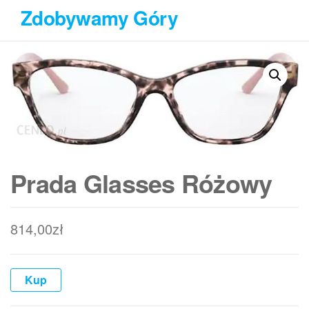
Przejdź
Zdobywamy Góry
do
treści
Prada Glasses Różowy
814,00
zł
Kup