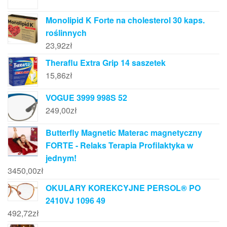
Monolipid K Forte na cholesterol 30 kaps.
roślinnych
23,92
zł
Theraflu Extra Grip 14 saszetek
15,86
zł
VOGUE 3999 998S 52
249,00
zł
Butterfly Magnetic Materac magnetyczny
FORTE - Relaks Terapia Profilaktyka w
jednym!
3450,00
zł
OKULARY KOREKCYJNE PERSOL® PO
2410VJ 1096 49
492,72
zł