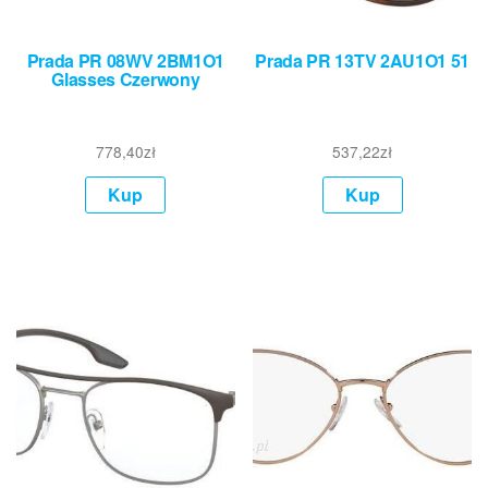
Prada PR 08WV 2BM1O1
Prada PR 13TV 2AU1O1 51
Glasses Czerwony
778,40
zł
537,22
zł
Kup
Kup