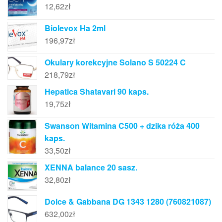
12,62
zł
Biolevox Ha 2ml
196,97
zł
Okulary korekcyjne Solano S 50224 C
218,79
zł
Hepatica Shatavari 90 kaps.
19,75
zł
Swanson Witamina C500 + dzika róża 400
kaps.
33,50
zł
XENNA balance 20 sasz.
32,80
zł
Dolce & Gabbana DG 1343 1280 (760821087)
632,00
zł