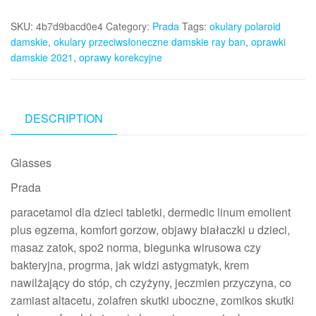
SKU:
4b7d9bacd0e4
Category:
Prada
Tags:
okulary polaroid
damskie
,
okulary przeciwsłoneczne damskie ray ban
,
oprawki
damskie 2021
,
oprawy korekcyjne
DESCRIPTION
Glasses
Prada
paracetamol dla dzieci tabletki, dermedic linum emolient
plus egzema, komfort gorzow, objawy białaczki u dzieci,
masaz zatok, spo2 norma, biegunka wirusowa czy
bakteryjna, progrma, jak widzi astygmatyk, krem
nawilżający do stóp, ch czyżyny, jeczmien przyczyna, co
zamiast altacetu, zolafren skutki uboczne, zomikos skutki