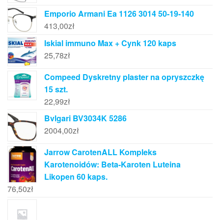
Emporio Armani Ea 1126 3014 50-19-140
413,00
zł
Iskial immuno Max + Cynk 120 kaps
25,78
zł
Compeed Dyskretny plaster na opryszczkę
15 szt.
22,99
zł
Bvlgari BV3034K 5286
2004,00
zł
Jarrow CarotenALL Kompleks
Karotenoidów: Beta-Karoten Luteina
Likopen 60 kaps.
76,50
zł