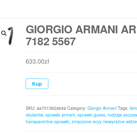
GIORGIO ARMANI AR
7182 5567
633,00
zł
Kup
SKU:
aa701362ab4a
Category:
Giorgio Armani
Tags:
łań
okularów
,
oprawki armani
,
oprawki guess
,
rodzaje socze
transparentne oprawki
,
zmęczone oczy niewyraźne widze