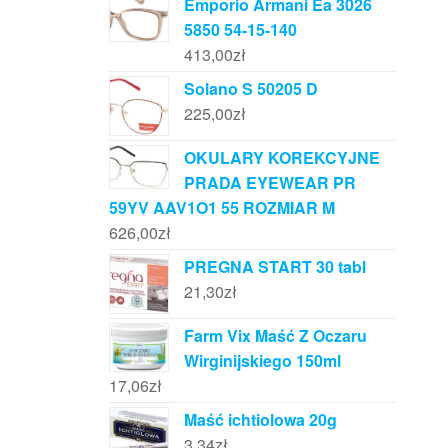
Emporio Armani Ea 3026
5850 54-15-140
413,00
zł
Solano S 50205 D
225,00
zł
OKULARY KOREKCYJNE
PRADA EYEWEAR PR
59YV AAV1O1 55 ROZMIAR M
626,00
zł
PREGNA START 30 tabl
21,30
zł
Farm Vix Maść Z Oczaru
Wirginijskiego 150ml
17,06
zł
Maść ichtiolowa 20g
3,34
zł