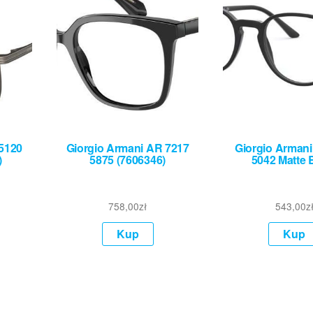
 5120
Giorgio Armani AR 7217
Giorgio Armani
)
5875 (7606346)
5042 Matte 
758,00
zł
543,00
z
Kup
Kup