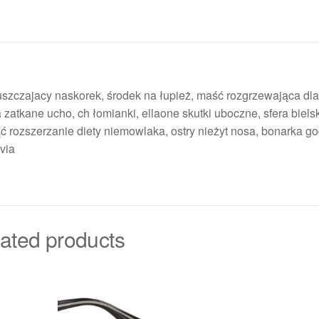
zpuszczajacy naskorek, środek na łupież, maść rozgrzewająca dla
 zatkane ucho, ch łomianki, ellaone skutki uboczne, sfera bielsk
 rozszerzanie diety niemowlaka, ostry nieżyt nosa, bonarka go
via
ated products