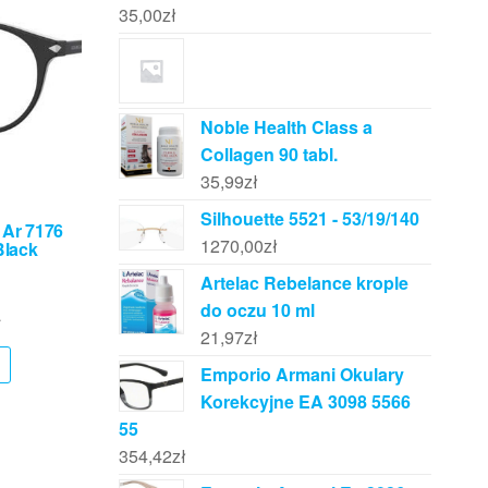
35,00
zł
Noble Health Class a
Collagen 90 tabl.
35,99
zł
Silhouette 5521 - 53/19/140
 Ar 7176
1270,00
zł
Black
Artelac Rebelance krople
do oczu 10 ml
ł
21,97
zł
Emporio Armani Okulary
Korekcyjne EA 3098 5566
55
354,42
zł