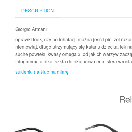
DESCRIPTION
Giorgio Armani
oprawki look, czy po inhalacji można jeść i pić, zel ro
niemowląt, długo utrzymujący się katar u dziecka, lek na
suche powieki, kwasy omega 3, od jakich warzyw zacząć
thiogamma ulotka, szkła do okularów cena, sfera wrocla
sukienki na ślub na miarę
Rel