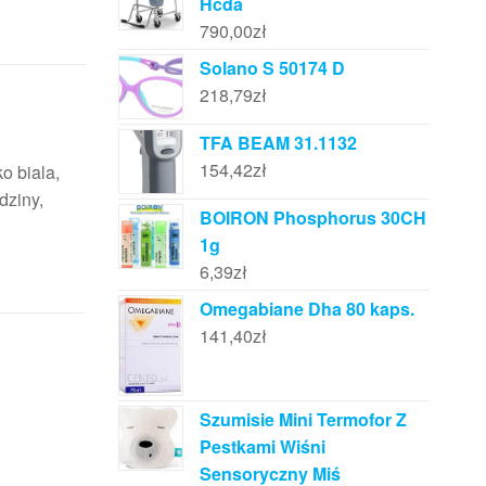
Hcda
790,00
zł
Solano S 50174 D
218,79
zł
TFA BEAM 31.1132
154,42
zł
o biala,
dziny,
BOIRON Phosphorus 30CH
1g
6,39
zł
Omegabiane Dha 80 kaps.
141,40
zł
Szumisie Mini Termofor Z
Pestkami Wiśni
Sensoryczny Miś