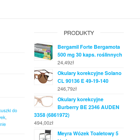
PRODUKTY
Bergamil Forte Bergamota
500 mg 30 kaps. roślinnych
24,49
zł
Okulary korekcyjne Solano
CL 90136 E 49-19-140
246,79
zł
Okulary korekcyjne
Burberry BE 2346 AUDEN
cuszki do
3358 (6861972)
wek
,
494,00
zł
nie
Meyra Wózek Toaletowy 5