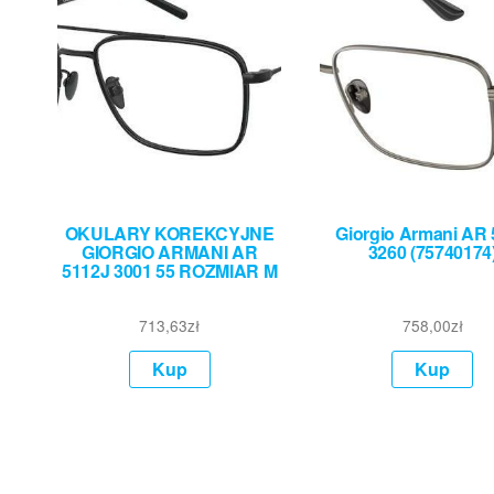
OKULARY KOREKCYJNE
Giorgio Armani AR
GIORGIO ARMANI AR
3260 (75740174
5112J 3001 55 ROZMIAR M
713,63
zł
758,00
zł
Kup
Kup