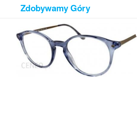
Przejdź
Zdobywamy Góry
do
treści