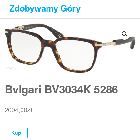
Przejdź
Zdobywamy Góry
do
treści
Bvlgari BV3034K 5286
2004,00
zł
Kup