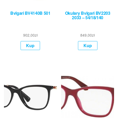
Bvlgari BV4140B 501
Okulary Bvlgari BV2203
2033 – 54/18/140
902,00
zł
849,00
zł
Kup
Kup