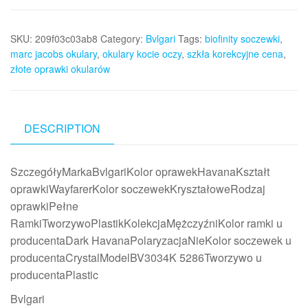
SKU:
209f03c03ab8
Category:
Bvlgari
Tags:
biofinity soczewki
,
marc jacobs okulary
,
okulary kocie oczy
,
szkła korekcyjne cena
,
złote oprawki okularów
DESCRIPTION
SzczegółyMarkaBvlgariKolor oprawekHavanaKształt
oprawkiWayfarerKolor soczewekKryształoweRodzaj
oprawkiPełne
RamkiTworzywoPlastikKolekcjaMężczyźniKolor ramki u
producentaDark HavanaPolaryzacjaNieKolor soczewek u
producentaCrystalModelBV3034K 5286Tworzywo u
producentaPlastic
Bvlgari