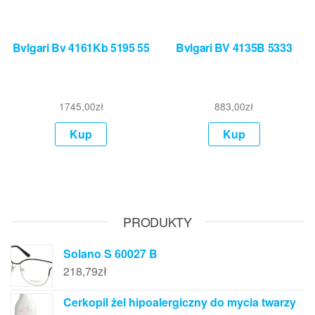
Bvlgari Bv 4161Kb 5195 55
Bvlgari BV 4135B 5333
1745,00
zł
883,00
zł
Kup
Kup
PRODUKTY
Solano S 60027 B
218,79
zł
Cerkopil żel hipoalergiczny do mycia twarzy