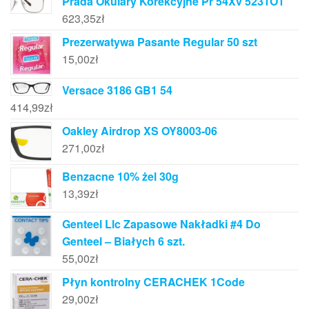
Prada Okulary Korekcyjne Pr 54Xv 5231O1
623,35
zł
Prezerwatywa Pasante Regular 50 szt
15,00
zł
Versace 3186 GB1 54
414,99
zł
Oakley Airdrop XS OY8003-06
271,00
zł
Benzacne 10% żel 30g
13,39
zł
Genteel Llc Zapasowe Nakładki #4 Do
Genteel – Białych 6 szt.
55,00
zł
Płyn kontrolny CERACHEK 1Code
29,00
zł