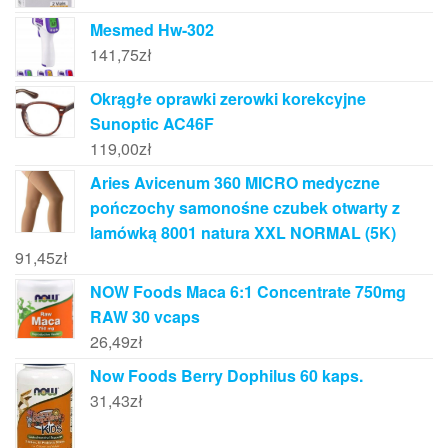
Mesmed Hw-302
141,75
zł
Okrągłe oprawki zerowki korekcyjne
Sunoptic AC46F
119,00
zł
Aries Avicenum 360 MICRO medyczne
pończochy samonośne czubek otwarty z
lamówką 8001 natura XXL NORMAL (5K)
91,45
zł
NOW Foods Maca 6:1 Concentrate 750mg
RAW 30 vcaps
26,49
zł
Now Foods Berry Dophilus 60 kaps.
31,43
zł