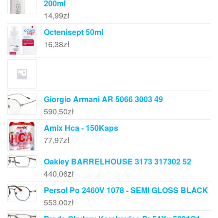
200ml
14,99
zł
Octenisept 50ml
16,38
zł
Giorgio Armani AR 5066 3003 49
590,50
zł
Amix Hca - 150Kaps
77,97
zł
Oakley BARRELHOUSE 3173 317302 52
440,06
zł
Persol Po 2460V 1078 - SEMI GLOSS BLACK
553,00
zł