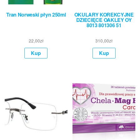
Tran Norweski płyn 250ml
OKULARY KOREKCYJNE
DZIECIĘCE OAKLEY OY
8013 801306 51
22,00
zł
310,00
zł
Kup
Kup