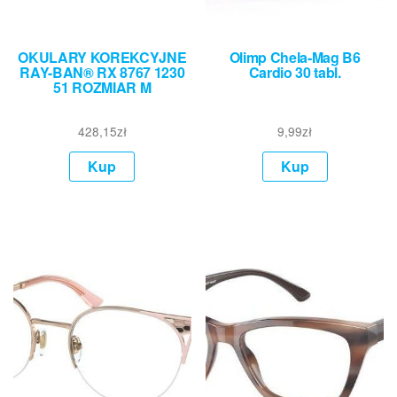
OKULARY KOREKCYJNE
Olimp Chela-Mag B6
RAY-BAN® RX 8767 1230
Cardio 30 tabl.
51 ROZMIAR M
428,15
zł
9,99
zł
Kup
Kup