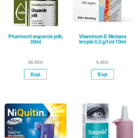
Pharmovit wsparcie jelit,
Vitaminum E Medana
30ml
krople 0,3 g/1ml 10ml
26,99
zł
6,46
zł
Kup
Kup