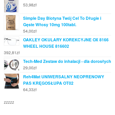
53,98
zł
Simple Day Biotyna Twój Cel To Długie i
Gęste Włosy 10mg 100tabl.
54,00
zł
OAKLEY OKULARY KOREKCYJNE OX 8166
WHEEL HOUSE 816602
392,81
zł
Tech-Med Zestaw do inhalacji - dla dorosłych
29,00
zł
Reh4Mat UNIWERSALNY NEOPRENOWY
PAS KRĘGOSŁUPA OT02
64,33
zł
zzzzz