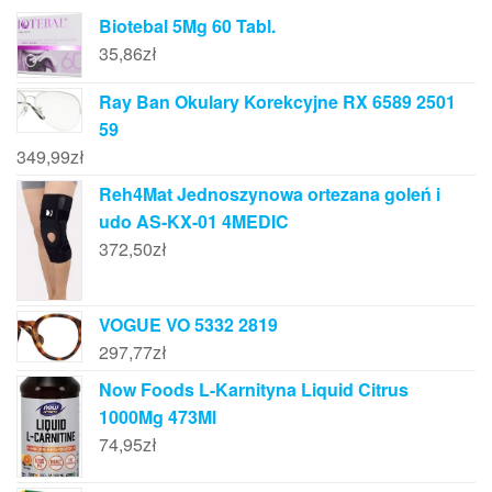
Biotebal 5Mg 60 Tabl.
35,86
zł
Ray Ban Okulary Korekcyjne RX 6589 2501
59
349,99
zł
Reh4Mat Jednoszynowa ortezana goleń i
udo AS-KX-01 4MEDIC
372,50
zł
VOGUE VO 5332 2819
297,77
zł
Now Foods L-Karnityna Liquid Citrus
1000Mg 473Ml
74,95
zł