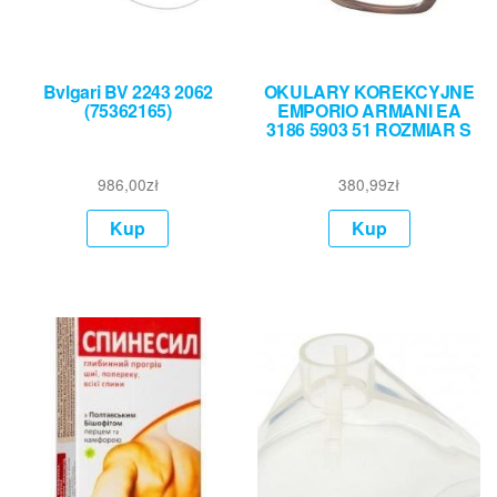
Bvlgari BV 2243 2062
OKULARY KOREKCYJNE
(75362165)
EMPORIO ARMANI EA
3186 5903 51 ROZMIAR S
986,00
zł
380,99
zł
Kup
Kup