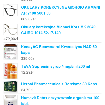
OKULARY KOREKCYJNE GIORGIO ARMANI
AR 7190 5001 53
662,02
zł
Okulary korekcyjne Michael Kors MK 3049
CAIRO 1014 52-17-140
472,00
zł
KenayAG Resweratrol Kwercetyna NAD 60
kaps
335,00
zł
TEVA Supremin syrop 4 mg/5ml 200 ml
12,29
zł
Herbal Pharmaceuticals Borelyma 30 Kaps
24,70
zł
Humavit Detox oczyszczanie organizmu 100
tabl.