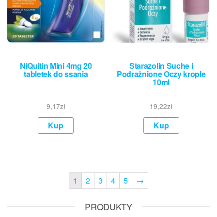
NiQuitin Mini 4mg 20
Starazolin Suche i
tabletek do ssania
Podrażnione Oczy krople
10ml
9,17
zł
19,22
zł
Kup
Kup
1
2
3
4
5
→
PRODUKTY