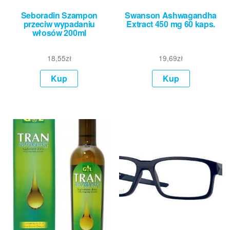
Seboradin Szampon
Swanson Ashwagandha
przeciw wypadaniu
Extract 450 mg 60 kaps.
włosów 200ml
18,55
zł
19,69
zł
Kup
Kup