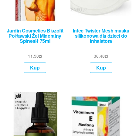
Jardin Cosmetics Biszofit
Intec Twister Mesh maska
Połtawski Żel Mineralny
silikonowa dla dzieci do
Spinesił 75ml
inhalatora
11,50
zł
36,48
zł
Kup
Kup