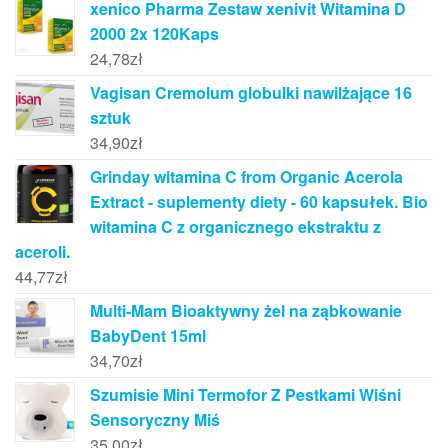
xenico Pharma Zestaw xenivit Witamina D
2000 2x 120Kaps
24,78
zł
Vagisan Cremolum globulki nawilżające 16
sztuk
34,90
zł
Grinday witamina C from Organic Acerola
Extract - suplementy diety - 60 kapsułek. Bio
witamina C z organicznego ekstraktu z
aceroli.
44,77
zł
Multi-Mam Bioaktywny żel na ząbkowanie
BabyDent 15ml
34,70
zł
Szumisie Mini Termofor Z Pestkami Wiśni
Sensoryczny Miś
35,00
zł