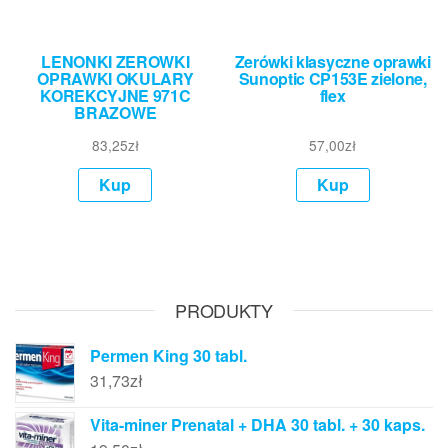
LENONKI ZEROWKI
Zerówki klasyczne oprawki
OPRAWKI OKULARY
Sunoptic CP153E zielone,
KOREKCYJNE 971C
flex
BRAZOWE
83,25
zł
57,00
zł
Kup
Kup
PRODUKTY
Permen King 30 tabl.
31,73
zł
Vita-miner Prenatal + DHA 30 tabl. + 30 kaps.