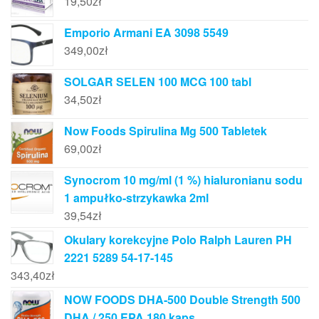
19,50
zł
Emporio Armani EA 3098 5549
349,00
zł
SOLGAR SELEN 100 MCG 100 tabl
34,50
zł
Now Foods Spirulina Mg 500 Tabletek
69,00
zł
Synocrom 10 mg/ml (1 %) hialuronianu sodu
1 ampułko-strzykawka 2ml
39,54
zł
Okulary korekcyjne Polo Ralph Lauren PH
2221 5289 54-17-145
343,40
zł
NOW FOODS DHA-500 Double Strength 500
DHA / 250 EPA 180 kaps