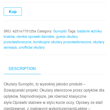
Kup
SKU:
4251e770125a
Category:
Sunoptic
Tags:
badanie wzroku
kraków
,
cienkie oprawki damskie
,
guess okulary
przeciwsłoneczne
,
korekcyjne okulary przeciwsłoneczne
,
okulary
sensaya
,
unofficial okulary
DESCRIPTION
Okulary Sunoptic, to wysokiej jakości produkt –
Szwajcarski projekt. Okulary stworzone przez optyków dla
optyków. Najmodniejsze, jak również klasyczne
style.Oprawki stalowe w stylu kocie oczy. Oprawy ze stali
nierdzewnej, z matowymi wykończeniamiLekkie –