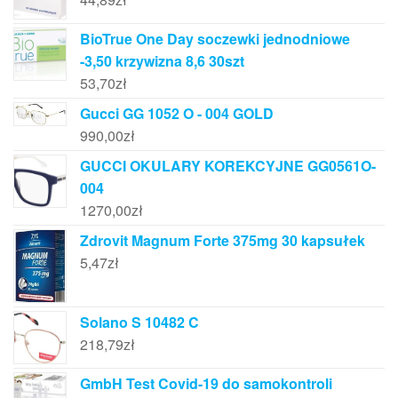
BioTrue One Day soczewki jednodniowe
-3,50 krzywizna 8,6 30szt
53,70
zł
Gucci GG 1052 O - 004 GOLD
990,00
zł
GUCCI OKULARY KOREKCYJNE GG0561O-
004
1270,00
zł
Zdrovit Magnum Forte 375mg 30 kapsułek
5,47
zł
Solano S 10482 C
218,79
zł
GmbH Test Covid-19 do samokontroli