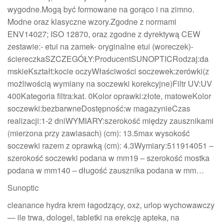
wygodne.Mogą być formowane na gorąco i na zimno.
Modne oraz klasyczne wzory.Zgodne z normami
ENV14027; ISO 12870, oraz zgodne z dyrektywą CEW
zestawie:- etui na zamek- oryginalne etui (woreczek)-
ściereczkaSZCZEGÓŁY:ProducentSUNOPTICRodzaj:da
mskieKształt:kocie oczyWłaściwości soczewek:zerówki(z
możliwością wymiany na soczewki korekcyjne)Filtr UV:UV
400Kategoria filtra:kat. 0Kolor oprawki:złote, matoweKolor
soczewki:bezbarwneDostępność:w magazynieCzas
realizacji:1-2 dniWYMIARY:szerokość między zausznikami
(mierzona przy zawiasach) (cm): 13.5max wysokość
soczewki razem z oprawką (cm): 4.3Wymiary:511914051 –
szerokość soczewki podana w mm19 – szerokość mostka
podana w mm140 – długość zausznika podana w mm…
Sunoptic
cleanance hydra krem łagodzący, oxz, urlop wychowawczy
— ile trwa, dologel, tabletki na erekcję apteka, na