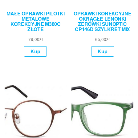
MAŁE OPRAWKI PILOTKI
OPRAWKI KOREKCYJNE
METALOWE
OKRĄGŁE LENONKI
KOREKCYJNE M380C
ZERÓWKI SUNOPTIC
ZŁOTE
CP146D SZYLKRET MIX
79,00
zł
65,00
zł
Kup
Kup