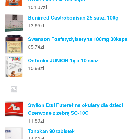
104,67
zł
Bonimed Gastrobonisan 25 sasz. 100g
13,95
zł
Swanson Fosfatydylseryna 100mg 30kaps
35,74
zł
Osłonka JUNIOR 1g x 10 sasz
10,99
zł
Stylion Etui Futerał na okulary dla dzieci
Czerwone z zebrą SC-10C
11,89
zł
Tanakan 90 tabletek
44,89
zł