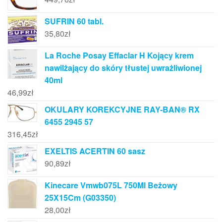
SUFRIN 60 tabl.
35,80
zł
La Roche Posay Effaclar H Kojący krem
nawilżający do skóry tłustej uwrażliwionej
40ml
46,99
zł
OKULARY KOREKCYJNE RAY-BAN® RX
6455 2945 57
316,45
zł
EXELTIS ACERTIN 60 sasz
90,89
zł
Kinecare Vmwb075L 750Ml Beżowy
25X15Cm (G03350)
28,00
zł