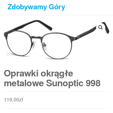
Przejdź
Zdobywamy Góry
do
treści
Oprawki okrągłe
metalowe Sunoptic 998
119,00
zł