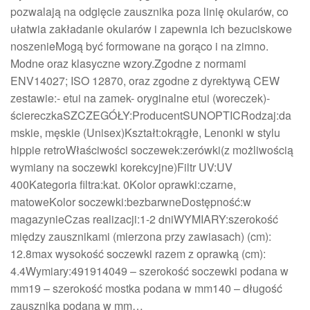
pozwalają na odgięcie zausznika poza linię okularów, co
ułatwia zakładanie okularów i zapewnia ich bezuciskowe
noszenieMogą być formowane na gorąco i na zimno.
Modne oraz klasyczne wzory.Zgodne z normami
ENV14027; ISO 12870, oraz zgodne z dyrektywą CEW
zestawie:- etui na zamek- oryginalne etui (woreczek)-
ściereczkaSZCZEGÓŁY:ProducentSUNOPTICRodzaj:da
mskie, męskie (Unisex)Kształt:okrągłe, Lenonki w stylu
hippie retroWłaściwości soczewek:zerówki(z możliwością
wymiany na soczewki korekcyjne)Filtr UV:UV
400Kategoria filtra:kat. 0Kolor oprawki:czarne,
matoweKolor soczewki:bezbarwneDostępność:w
magazynieCzas realizacji:1-2 dniWYMIARY:szerokość
między zausznikami (mierzona przy zawiasach) (cm):
12.8max wysokość soczewki razem z oprawką (cm):
4.4Wymiary:491914049 – szerokość soczewki podana w
mm19 – szerokość mostka podana w mm140 – długość
zausznika podana w mm…