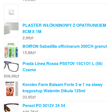
PLASTER WŁÓKNINOWY Z OPATRUNKIEM
8CM X 1M
2,99
zł
BOIRON Sabadilla officinarum 200CH granul
15,88
zł
Prada Linea Rossa PS07OV 15C1O1 L (56)
Czarne
506,99
zł
Korolev Farm Balsam Forte 3 w 1 na stawy
kręgosłup Walentin Dikula 125ml
33,90
zł
Persol PO 3012V 24 54
449,76
zł