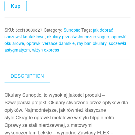
Kup
SKU:
5ccf18009d27
Category:
Sunoptic
Tags:
jak dobrać
soczewki kontaktowe
,
okulary przeciwsłoneczne vogue
,
oprawki
okularowe
,
oprawki versace damskie
,
ray ban okulary
,
soczewki
astygmatyzm
,
wiżyn express
DESCRIPTION
Okulary Sunoptic, to wysokiej jakości produkt –
Szwajcarski projekt. Okulary stworzone przez optyków dla
optyków. Najmodniejsze, jak również klasyczne
style.Okrągłe oprawki metalowe w stylu hippie retro.
Oprawy ze stali nierdzewnej, z matowymi
wykończeniamiLekkie – wygodne.Zawiasy FLEX –