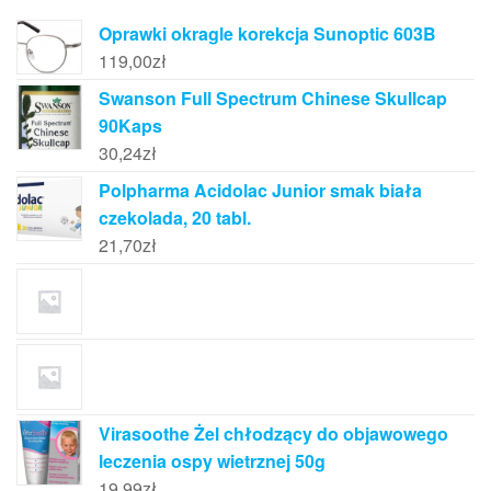
Oprawki okragle korekcja Sunoptic 603B
119,00
zł
Swanson Full Spectrum Chinese Skullcap
90Kaps
30,24
zł
Polpharma Acidolac Junior smak biała
czekolada, 20 tabl.
21,70
zł
Virasoothe Żel chłodzący do objawowego
leczenia ospy wietrznej 50g
19,99
zł