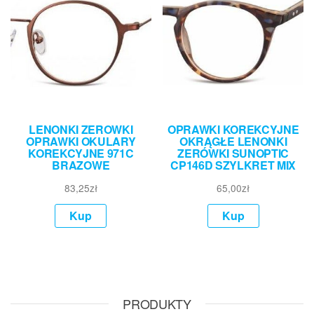
LENONKI ZEROWKI
OPRAWKI KOREKCYJNE
OPRAWKI OKULARY
OKRĄGŁE LENONKI
KOREKCYJNE 971C
ZERÓWKI SUNOPTIC
BRAZOWE
CP146D SZYLKRET MIX
83,25
zł
65,00
zł
Kup
Kup
PRODUKTY