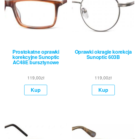
Prostokatne oprawki
Oprawki okragle korekcja
korekcyjne Sunoptic
Sunoptic 603B
AC48E bursztynowe
119,00
zł
119,00
zł
Kup
Kup