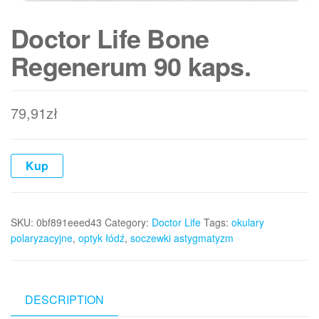
Doctor Life Bone
Regenerum 90 kaps.
79,91
zł
Kup
SKU:
0bf891eeed43
Category:
Doctor Life
Tags:
okulary
polaryzacyjne
,
optyk łódź
,
soczewki astygmatyzm
DESCRIPTION