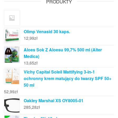
PRODUKTY
Olimp Venasid 30 kaps.
12,99
zł
Aloes Sok Z Aloesu 99,7% 500 ml (Alter
Medica)
13,65
zł
Vichy Capital Soleil Mattifying 3-in-1
ochronny krem matujący do twarzy SPF 50+
50 ml
52,99
zł
Oakley Marshal XS OY8005-01
285,28
zł