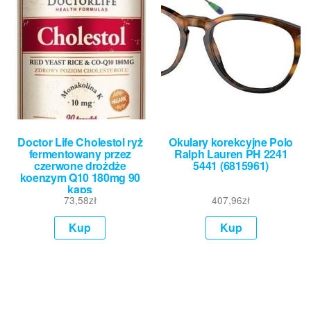
Doctor Life Cholestol ryż
Okulary korekcyjne Polo
fermentowany przez
Ralph Lauren PH 2241
czerwone drożdże
5441 (6815961)
koenzym Q10 180mg 90
kaps
73,58
zł
407,96
zł
Kup
Kup