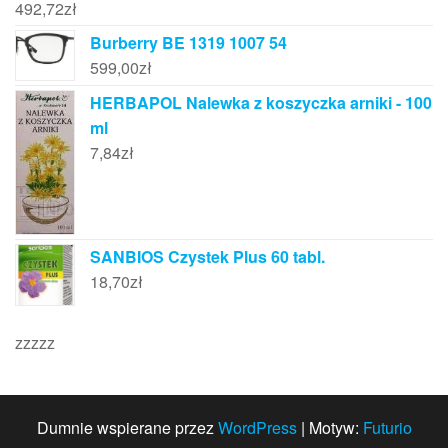
492,72
zł
Burberry BE 1319 1007 54
599,00
zł
HERBAPOL Nalewka z koszyczka arniki - 100
ml
7,84
zł
SANBIOS Czystek Plus 60 tabl.
18,70
zł
zzzzz
Dumnie wspierane przez
WordPress
|
Motyw:
Futurio