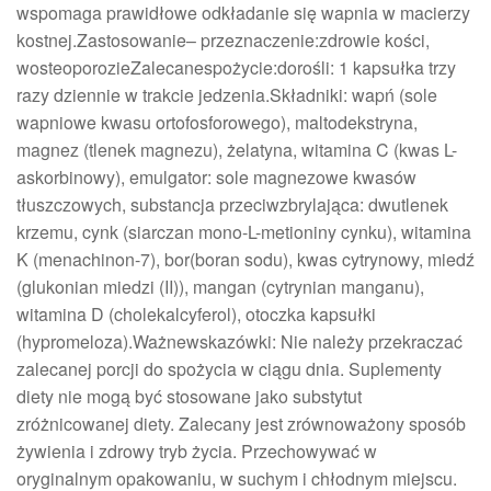
wspomaga prawidłowe odkładanie się wapnia w macierzy
kostnej.Zastosowanie– przeznaczenie:zdrowie kości,
wosteoporozieZalecanespożycie:dorośli: 1 kapsułka trzy
razy dziennie w trakcie jedzenia.Składniki: wapń (sole
wapniowe kwasu ortofosforowego), maltodekstryna,
magnez (tlenek magnezu), żelatyna, witamina C (kwas L-
askorbinowy), emulgator: sole magnezowe kwasów
tłuszczowych, substancja przeciwzbrylająca: dwutlenek
krzemu, cynk (siarczan mono-L-metioniny cynku), witamina
K (menachinon-7), bor(boran sodu), kwas cytrynowy, miedź
(glukonian miedzi (II)), mangan (cytrynian manganu),
witamina D (cholekalcyferol), otoczka kapsułki
(hypromeloza).Ważnewskazówki: Nie należy przekraczać
zalecanej porcji do spożycia w ciągu dnia. Suplementy
diety nie mogą być stosowane jako substytut
zróżnicowanej diety. Zalecany jest zrównoważony sposób
żywienia i zdrowy tryb życia. Przechowywać w
oryginalnym opakowaniu, w suchym i chłodnym miejscu.