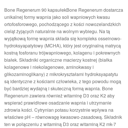
Bone Regenerum 90 kapsułekBone Regenerum dostarcza
unikalnej formy wapnia jako soli wapniowych kwasu
ortofosforowego, pochodzącego z kości nowozelandzkich
cieląt żyjących naturalnie na wolnym wybiegu. Na tą
wyjątkową formę wapnia składa się kompleks osseinowo-
hydroksyapatytowy (MCHA), który jest oryginalną matrycą
kostną fosforanu trójwapniowego, kolagenu i pokrewnych
białek. Składniki organiczne macierzy kostnej (białka
kolagenowe i niekolagenowe, aminokwasy i
glikozaminoglikany) z mikrokryształami hydroksyapatytu
są identyczne z kościami człowieka, z tego powodu mogą
być bardziej wydajną i skuteczną formą wapnia. Bone
Regenerum zawiera również witaminę D3 oraz K2 aby
wspierać prawidłowe osadzanie wapnia i utrzymanie
zdrowia kości. Cytrynian potasu korzystnie wpływa na
właściwe pH – równowagę kwasowo-zasadową. Składnik
ten w połączeniu z witaminą D3 oraz witaminą K2 mk-7