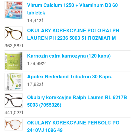
Vitrum Calcium 1250 + Vitaminum D3 60
tabletek
14,41
zł
OKULARY KOREKCYJNE POLO RALPH
LAUREN PH 2236 5003 51 ROZMIAR M
363,88
zł
Karnozin extra karnozyna (120 kaps)
179,99
zł
Apotex Nederland Tributron 30 Kaps.
17,82
zł
Okulary korekcyjne Ralph Lauren RL 6217B
5003 (7055326)
441,02
zł
OKULARY KOREKCYJNE PERSOL® PO
2410VJ 1096 49