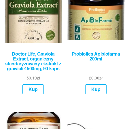
Doctor Life, Graviola
Probiotics Apibiofarma
Extract, organiczny
200ml
standaryzowany ekstrakt z
grawioli 4500mg, 90 kaps
50,19
zł
20,00
zł
Kup
Kup