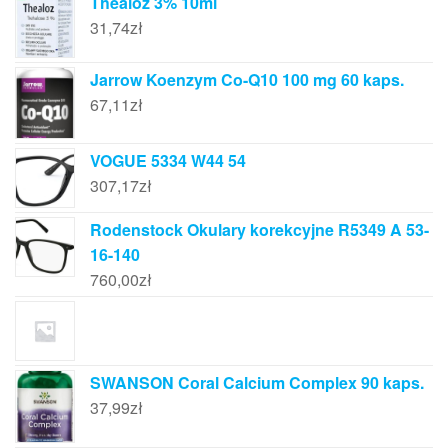
Thealoz 3% 10ml
31,74
zł
Jarrow Koenzym Co-Q10 100 mg 60 kaps.
67,11
zł
VOGUE 5334 W44 54
307,17
zł
Rodenstock Okulary korekcyjne R5349 A 53-
16-140
760,00
zł
SWANSON Coral Calcium Complex 90 kaps.
37,99
zł