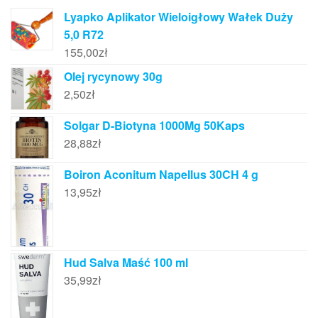
Lyapko Aplikator Wieloigłowy Wałek Duży
5,0 R72
155,00
zł
Olej rycynowy 30g
2,50
zł
Solgar D-Biotyna 1000Μg 50Kaps
28,88
zł
Boiron Aconitum Napellus 30CH 4 g
13,95
zł
Hud Salva Maść 100 ml
35,99
zł