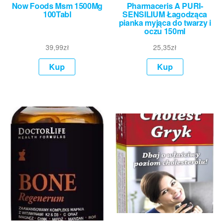
Now Foods Msm 1500Mg
Pharmaceris A PURI-
100Tabl
SENSILIUM Łagodząca
pianka myjąca do twarzy i
oczu 150ml
39,99
zł
25,35
zł
Kup
Kup