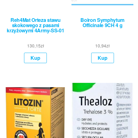
Reh4Mat Orteza stawu
Boiron Symphytum
skokowego z pasami
Officinale 9CH 4 g
krzyżowymi 4Army-SS-01
130,15
zł
10,94
zł
Kup
Kup