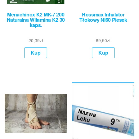
Menachinox K2 MK-7 200
Rossmax Inhalator
Naturalna Witamina K2 30
Tłokowy NI60 Piesek
kaps.
20,39
zł
69,50
zł
Kup
Kup