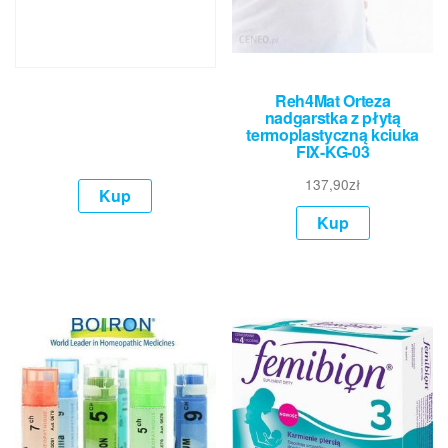
Reh4Mat Orteza
nadgarstka z płytą
termoplastyczną kciuka
FIX-KG-03
137,90
zł
Kup
Kup