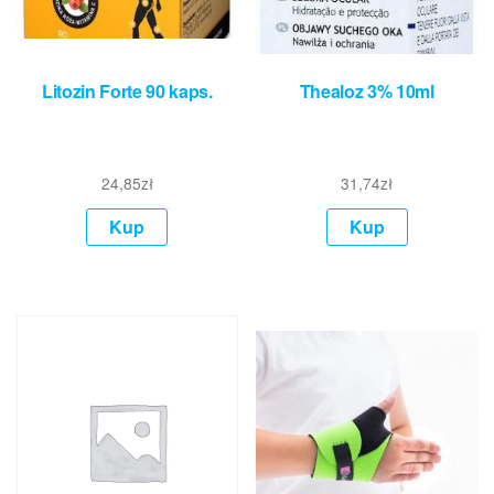
Litozin Forte 90 kaps.
Thealoz 3% 10ml
24,85
zł
31,74
zł
Kup
Kup