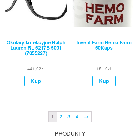
Okulary korekcyjne Ralph
Invent Farm Hemo Farm
Lauren RL 6217B 5001
60Kaps
(7055227)
441,02
zł
15,10
zł
Kup
Kup
1
2
3
4
→
PRODUKTY