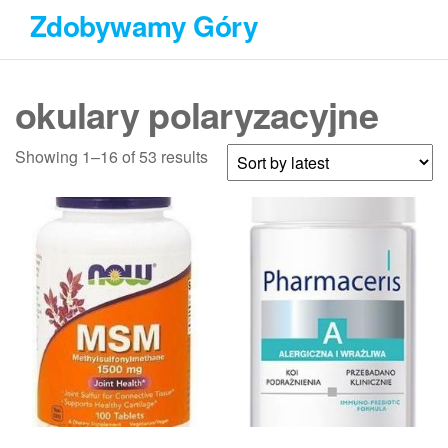
Przejdź
Zdobywamy Góry
do
treści
okulary polaryzacyjne
Showing 1–16 of 53 results