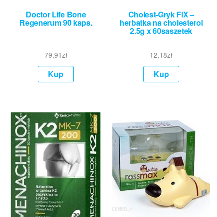
Doctor Life Bone
Cholest-Gryk FIX –
Regenerum 90 kaps.
herbatka na cholesterol
2.5g x 60saszetek
79,91
zł
12,18
zł
Kup
Kup