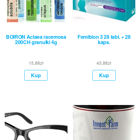
BOIRON Actaea racemosa
Femibion 3 28 tabl. + 28
200CH granulki 4g
kaps.
15,88
zł
43,88
zł
Kup
Kup