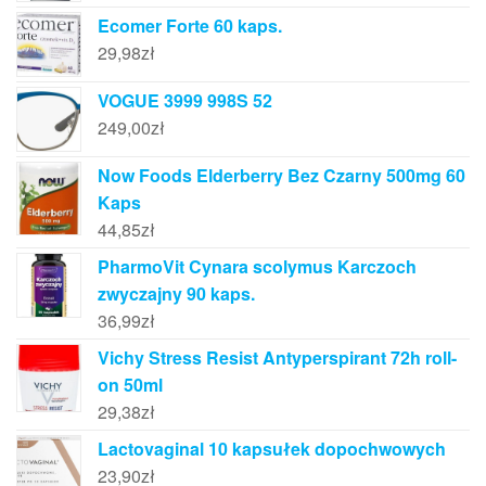
Ecomer Forte 60 kaps.
29,98
zł
VOGUE 3999 998S 52
249,00
zł
Now Foods Elderberry Bez Czarny 500mg 60
Kaps
44,85
zł
PharmoVit Cynara scolymus Karczoch
zwyczajny 90 kaps.
36,99
zł
Vichy Stress Resist Antyperspirant 72h roll-
on 50ml
29,38
zł
Lactovaginal 10 kapsułek dopochwowych
23,90
zł