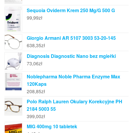
Sequoia Oviderm Krem 250 Mg/G 500 G
99,99
zł
Giorgio Armani AR 5107 3003 53-20-145
638,35
zł
Diagnosis Diagnostic Nano bez mgiełki
73,06
zł
Noblepharma Noble Pharma Enzyme Max
120Kaps
208,85
zł
Polo Ralph Lauren Okulary Korekcyjne PH
2184 5003 55
399,00
zł
MIG 400mg 10 tabletek