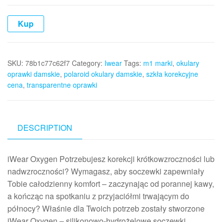
Kup
SKU:
78b1c77c62f7
Category:
Iwear
Tags:
m1 marki
,
okulary
oprawki damskie
,
polaroid okulary damskie
,
szkła korekcyjne
cena
,
transparentne oprawki
DESCRIPTION
iWear Oxygen Potrzebujesz korekcji krótkowzroczności lub
nadwzroczności? Wymagasz, aby soczewki zapewniały
Tobie całodzienny komfort – zaczynając od porannej kawy,
a kończąc na spotkaniu z przyjaciółmi trwającym do
północy? Właśnie dla Twoich potrzeb zostały stworzone
iWear Oxygen – silikonowo-hydrożelowe soczewki