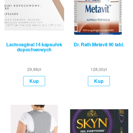
Lactovaginal 14 kapsułek
Dr. Rath Metavit 90 tabl.
dopochwowych
29,88
zł
128,00
zł
Kup
Kup