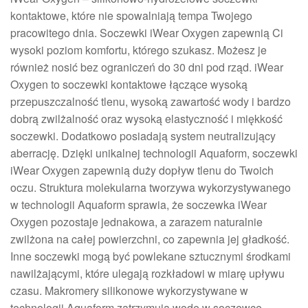
kontaktowe, które nie spowalniają tempa Twojego
pracowitego dnia. Soczewki iWear Oxygen zapewnią Ci
wysoki poziom komfortu, którego szukasz. Możesz je
również nosić bez ograniczeń do 30 dni pod rząd. iWear
Oxygen to soczewki kontaktowe łączące wysoką
przepuszczalność tlenu, wysoką zawartość wody i bardzo
dobrą zwilżalność oraz wysoką elastyczność i miękkość
soczewki. Dodatkowo posiadają system neutralizujący
aberrację. Dzięki unikalnej technologii Aquaform, soczewki
iWear Oxygen zapewnią duży dopływ tlenu do Twoich
oczu. Struktura molekularna tworzywa wykorzystywanego
w technologii Aquaform sprawia, że soczewka iWear
Oxygen pozostaje jednakowa, a zarazem naturalnie
zwilżona na całej powierzchni, co zapewnia jej gładkość.
Inne soczewki mogą być powlekane sztucznymi środkami
nawilżającymi, które ulegają rozkładowi w miarę upływu
czasu. Makromery silikonowe wykorzystywane w
technologii Aquaform zatrzymują wodę w soczewce,