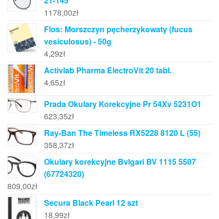
21-145
1178,00
zł
Flos: Morszczyn pęcherzykowaty (fucus
vesiculosus) - 50g
4,29
zł
Activlab Pharma ElectroVit 20 tabl.
4,65
zł
Prada Okulary Korekcyjne Pr 54Xv 5231O1
623,35
zł
Ray-Ban The Timeless RX5228 8120 L (55)
358,37
zł
Okulary korekcyjne Bvlgari BV 1115 5507
(67724320)
809,00
zł
Secura Black Pearl 12 szt
18,99
zł