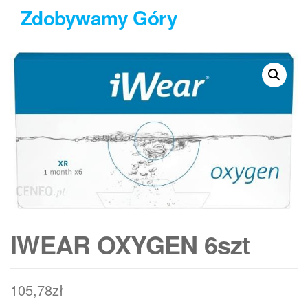
Przejdź
Zdobywamy Góry
do
treści
IWEAR OXYGEN 6szt
105,78
zł