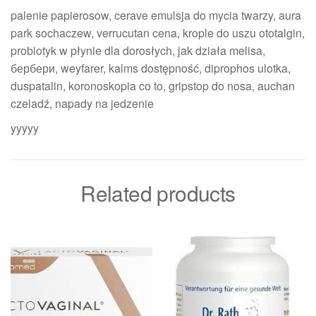
palenie papierosow, cerave emulsja do mycia twarzy, aura
park sochaczew, verrucutan cena, krople do uszu ototalgin,
probiotyk w płynie dla dorosłych, jak działa melisa,
бербери, weyfarer, kalms dostępność, diprophos ulotka,
duspatalin, koronoskopia co to, gripstop do nosa, auchan
czeladź, napady na jedzenie
yyyyy
Related products