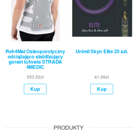
Reh4Mat Osteoporotyczny
Unimil Skyn Elite 20 szt.
odciążająco stabilizujący
gorset tułowia STRADA
4MEDIC
553,52
zł
41,99
zł
Kup
Kup
PRODUKTY