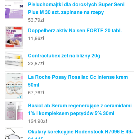
Pieluchomajtki dla dorosłych Super Seni
Plus M 30 szt. zapinane na rzepy
53,79
zł
Doppelherz aktiv Na sen FORTE 20 tabl.
11,86
zł
Contractubex żel na blizny 20g
22,87
zł
La Roche Posay Rosaliac Cc Intense krem
50ml
67,76
zł
BasicLab Serum regenerujące z ceramidami
1% i kompleksem peptydów 5% 30ml
124,90
zł
Okulary korekcyjne Rodenstock R7096 E 49-