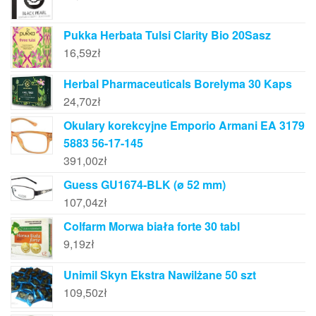
Pukka Herbata Tulsi Clarity Bio 20Sasz
16,59
zł
Herbal Pharmaceuticals Borelyma 30 Kaps
24,70
zł
Okulary korekcyjne Emporio Armani EA 3179
5883 56-17-145
391,00
zł
Guess GU1674-BLK (ø 52 mm)
107,04
zł
Colfarm Morwa biała forte 30 tabl
9,19
zł
Unimil Skyn Ekstra Nawilżane 50 szt
109,50
zł