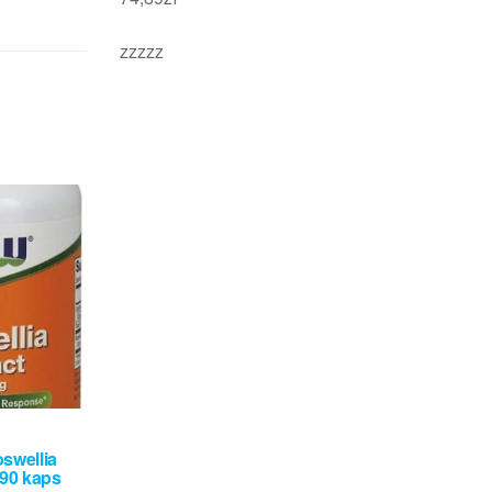
zzzzz
swellia
 90 kaps