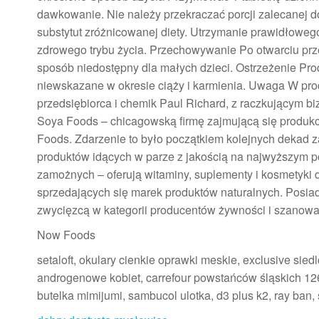
dawkowanie. Nie należy przekraczać porcji zalecanej d
substytut zróżnicowanej diety. Utrzymanie prawidłow
zdrowego trybu życia. Przechowywanie Po otwarciu pr
sposób niedostępny dla małych dzieci. Ostrzeżenie Pro
niewskazane w okresie ciąży i karmienia. Uwaga W pro
przedsiębiorca i chemik Paul Richard, z raczkującym bi
Soya Foods – chicagowską firmę zajmującą się produkc
Foods. Zdarzenie to było początkiem kolejnych dekad
produktów idących w parze z jakością na najwyższym po
zamożnych – oferują witaminy, suplementy i kosmetyki d
sprzedających się marek produktów naturalnych. Posiada 
zwycięzcą w kategorii producentów żywności i szanowa
Now Foods
setaloft, okulary cienkie oprawki meskie, exclusive sied
androgenowe kobiet, carrefour powstańców śląskich 126
butelka mimijumi, sambucol ulotka, d3 plus k2, ray ban, 