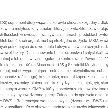
0) suplement diety wsparcie zdrowia chrząstek zgodny z diet
iera metylosulfonylometan, który jest związkiem zawierając
ch ilościach w owocach, warzywach, ziarnach, produktach zwie
stkich komórkach organizmu i są niezbędne do życia. MSM, w swo
nych potrzebnych do utworzenia i utrzymania wielu różnych rod
tawowej i skóry. Dla zachowania bezpieczeństwa i satysfakcji s
lnej a ich dostawcy są regularnie kontrolowani. Zawartość: 20
 starcza na: 100 dniMasa netto: 185 g Składniki Metylosulfon
ego); subst. wypełniająca – celuloza mikrokrystaliczna; subst.
pochodz. roślinnego), krzemionka; materiał kapsułki: celuloza
ożdży, pszenicy, glutenu, soi, kukurydzy, mleka, jajek, ryb, sk
iającym warunki GMP, w którym przetwarza się również inne 
icznie czynnychw dziennej porcji: Zalecana do spożycia dzienna
† RWS – Referencyjna wartość spożycia (dzienna)† – RWS nie
e, z posiłkiem. Przy objawach nadmiernych gazów jelitowych,