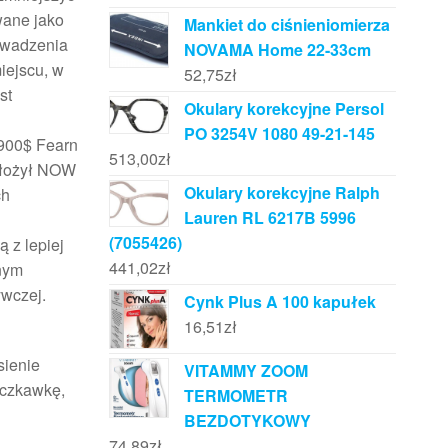
wane jako
Mankiet do ciśnieniomierza
owadzenia
NOVAMA Home 22-33cm
iejscu, w
52,75
zł
st
Okulary korekcyjne Persol
PO 3254V 1080 49-21-145
 900$ Fearn
513,00
zł
ałożył NOW
Okulary korekcyjne Ralph
ch
Lauren RL 6217B 5996
(7055426)
 z lepiej
441,02
zł
tnym
ywczej.
Cynk Plus A 100 kapułek
16,51
zł
sienie
VITAMMY ZOOM
 czkawkę,
TERMOMETR
BEZDOTYKOWY
74,89
zł