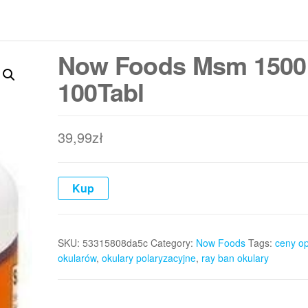
Now Foods Msm 150
100Tabl
39,99
zł
Kup
SKU:
53315808da5c
Category:
Now Foods
Tags:
ceny o
okularów
,
okulary polaryzacyjne
,
ray ban okulary