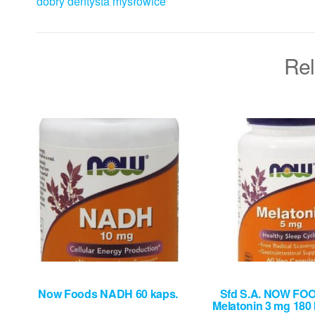
dobry dentysta mysłowice
Rel
Now Foods NADH 60 kaps.
Sfd S.A. NOW FO
Melatonin 3 mg 180