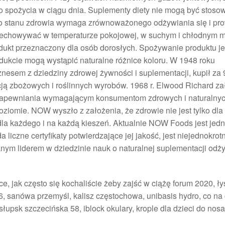
o spożycia w ciągu dnia. Suplementy diety nie mogą być stoso
ego stanu zdrowia wymaga zrównoważonego odżywiania się i pr
zechowywać w temperaturze pokojowej, w suchym i chłodnym m
dukt przeznaczony dla osób dorosłych. Spożywanie produktu je
dukcie mogą wystąpić naturalne różnice koloru. W 1948 roku
znesem z dziedziny zdrowej żywności i suplementacji, kupił za
ją zbożowych i roślinnych wyrobów. 1968 r. Elwood Richard z
 zapewniania wymagającym konsumentom zdrowych i naturalny
ziomie. NOW wyszło z założenia, że zdrowie nie jest tylko dla
la każdego i na każdą kieszeń. Aktualnie NOW Foods jest jedną
liczne certyfikaty potwierdzające jej jakość, jest niejednokro
nym liderem w dziedzinie nauk o naturalnej suplementacji odż
lce, jak często się kochaliście żeby zajść w ciążę forum 2020, ły
, sanówa przemyśl, kalisz częstochowa, unibasis hydro, co na
słupsk szczecińska 58, iblock okulary, krople dla dzieci do nosa