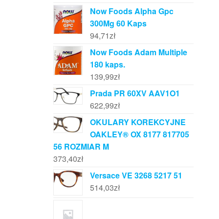
Now Foods Alpha Gpc
300Mg 60 Kaps
94,71
zł
Now Foods Adam Multiple
180 kaps.
139,99
zł
Prada PR 60XV AAV1O1
622,99
zł
OKULARY KOREKCYJNE
OAKLEY® OX 8177 817705
56 ROZMIAR M
373,40
zł
Versace VE 3268 5217 51
514,03
zł