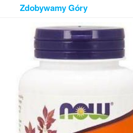
Przejdź
Zdobywamy Góry
do
treści