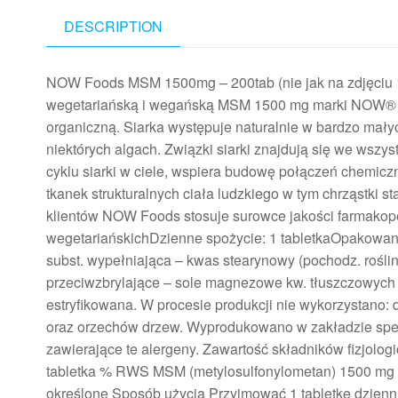
DESCRIPTION
NOW Foods MSM 1500mg – 200tab (nie jak na zdjęciu 10
wegetariańską i wegańską MSM 1500 mg marki NOW® zaw
organiczną. Siarka występuje naturalnie w bardzo mały
niektórych algach. Związki siarki znajdują się we wszy
cyklu siarki w ciele, wspiera budowę połączeń chemicz
tkanek strukturalnych ciała ludzkiego w tym chrząstki s
klientów NOW Foods stosuje surowce jakości farmakopea
wegetariańskichDzienne spożycie: 1 tabletkaOpakowanie
subst. wypełniająca – kwas stearynowy (pochodz. roślinn
przeciwzbrylające – sole magnezowe kw. tłuszczowych (
estryfikowana. W procesie produkcji nie wykorzystano: dr
oraz orzechów drzew. Wyprodukowano w zakładzie spełn
zawierające te alergeny. Zawartość składników fizjolog
tabletka % RWS MSM (metylosulfonylometan) 1500 mg 
określone Sposób użycia Przyjmować 1 tabletkę dzienni