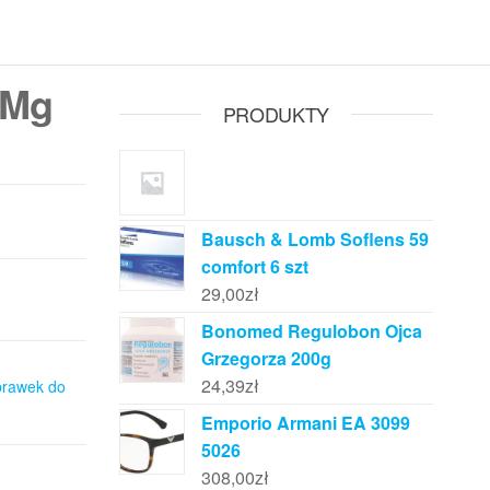
0Mg
PRODUKTY
Bausch & Lomb Soflens 59
comfort 6 szt
29,00
zł
Bonomed Regulobon Ojca
Grzegorza 200g
24,39
zł
prawek do
Emporio Armani EA 3099
5026
308,00
zł