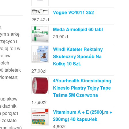
Vogue VO4011 352
257,42
zł
ą
Meda Armolipid 60 tabl
ym siarkę
29,90
zł
rzęcych i
jej roli w
Windi Kateter Rektalny
zajów
Skuteczny Sposób Na
woich
Kolkę 10 Szt.
0 tabletek
27,93
zł
ylometan;
4Yourhealth Kinesiotaping
Kinesio Plastry Tejpy Tape
Taśma 5M Czerwona
orupiaków
17,90
zł
składniki
Vitaminum A + E (2500j.m +
 porcja:1
200mg) 40 kapsułek
 zostało
4,80
zł
 zmniejszyć