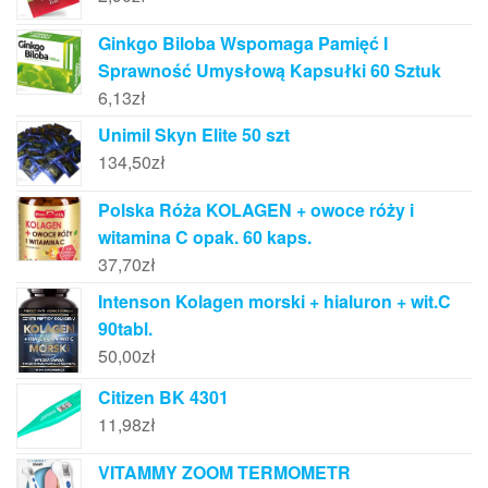
Ginkgo Biloba Wspomaga Pamięć I
Sprawność Umysłową Kapsułki 60 Sztuk
6,13
zł
Unimil Skyn Elite 50 szt
134,50
zł
Polska Róża KOLAGEN + owoce róży i
witamina C opak. 60 kaps.
37,70
zł
Intenson Kolagen morski + hialuron + wit.C
90tabl.
50,00
zł
Citizen BK 4301
11,98
zł
VITAMMY ZOOM TERMOMETR