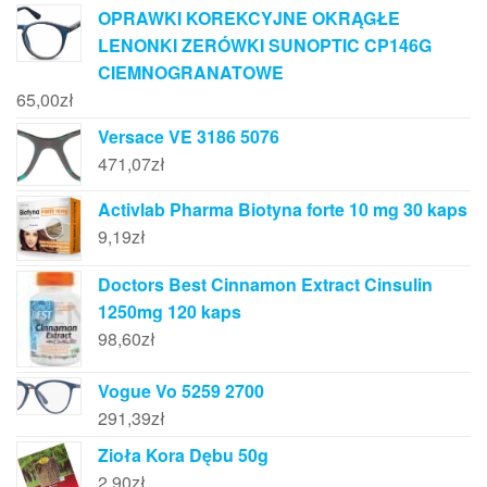
OPRAWKI KOREKCYJNE OKRĄGŁE
LENONKI ZERÓWKI SUNOPTIC CP146G
CIEMNOGRANATOWE
65,00
zł
Versace VE 3186 5076
471,07
zł
Activlab Pharma Biotyna forte 10 mg 30 kaps
9,19
zł
Doctors Best Cinnamon Extract Cinsulin
1250mg 120 kaps
98,60
zł
Vogue Vo 5259 2700
291,39
zł
Zioła Kora Dębu 50g
2,90
zł