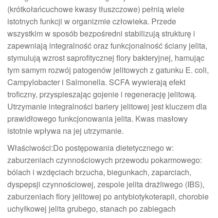
(krótkołańcuchowe kwasy tłuszczowe) pełnią wiele
istotnych funkcji w organizmie człowieka. Przede
wszystkim w sposób bezpośredni stabilizują strukturę i
zapewniają integralność oraz funkcjonalność ściany jelita,
stymulują wzrost saprofitycznej flory bakteryjnej, hamując
tym samym rozwój patogenów jelitowych z gatunku E. coli,
Campylobacter i Salmonella. SCFA wywierają efekt
troficzny, przyspieszając gojenie i regenerację jelitową.
Utrzymanie integralności bariery jelitowej jest kluczem dla
prawidłowego funkcjonowania jelita. Kwas masłowy
istotnie wpływa na jej utrzymanie.
Właściwości:Do postępowania dietetycznego w:
zaburzeniach czynnościowych przewodu pokarmowego:
bólach i wzdęciach brzucha, biegunkach, zaparciach,
dyspepsji czynnościowej, zespole jelita drażliwego (IBS),
zaburzeniach flory jelitowej po antybiotykoterapii, chorobie
uchyłkowej jelita grubego, stanach po zabiegach