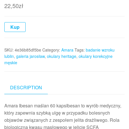
22,50
zł
Kup
SKU:
4e36b85df5be
Category:
Amara
Tags:
badanie wzroku
lublin
,
galeria jarosław
,
okulary heritage
,
okulary korekcyjne
męskie
DESCRIPTION
Amara Ibesan maślan 60 kapsIbesan to wyrób medyczny,
który zapewnia szybką ulgę w przypadku bolesnych
objawów związanych z zespołem jelita drażliwego. Rola
biologiczna kwasu masłowego w jelicie SCFA