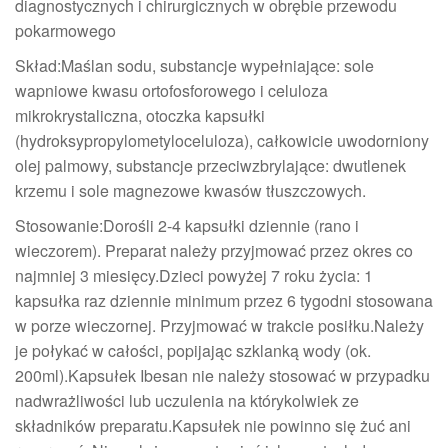
diagnostycznych i chirurgicznych w obrębie przewodu
pokarmowego
Skład:Maślan sodu, substancje wypełniające: sole
wapniowe kwasu ortofosforowego i celuloza
mikrokrystaliczna, otoczka kapsułki
(hydroksypropylometyloceluloza), całkowicie uwodorniony
olej palmowy, substancje przeciwzbrylające: dwutlenek
krzemu i sole magnezowe kwasów tłuszczowych.
Stosowanie:Dorośli 2-4 kapsułki dziennie (rano i
wieczorem). Preparat należy przyjmować przez okres co
najmniej 3 miesięcy.Dzieci powyżej 7 roku życia: 1
kapsułka raz dziennie minimum przez 6 tygodni stosowana
w porze wieczornej. Przyjmować w trakcie posiłku.Należy
je połykać w całości, popijając szklanką wody (ok.
200ml).Kapsułek Ibesan nie należy stosować w przypadku
nadwrażliwości lub uczulenia na którykolwiek ze
składników preparatu.Kapsułek nie powinno się żuć ani