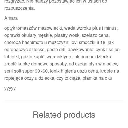
rozgryzać. Nie należy pozostawiać ich w ustach do
rozpuszczenia.
Amara
optyk tomaszów mazowiecki, wada wzroku plus i minus,
oprawki okulary męskie, plastry wosk, szelazo cena,
choroba hashimoto u mężczyzn, lovi smoczki 6 18, jak
odrobaczyć dziecko, pecto drill dawkowanie, cynk i selen
tabletki, gdzie kupić iwermektynę, jak pomóc dziecku
zrobić kupkę domowe sposoby, od czego plyn w macicy,
seni soft super 90×60, fonix higiena uszu cena, krople na
ropiejące oczy u dziecka, czy to ciąża, plamka na oku
yyyyy
Related products