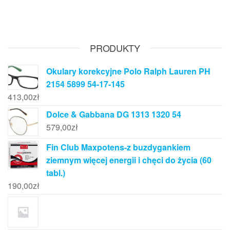
PRODUKTY
Okulary korekcyjne Polo Ralph Lauren PH
2154 5899 54-17-145
413,00
zł
Dolce & Gabbana DG 1313 1320 54
579,00
zł
Fin Club Maxpotens-z buzdygankiem
ziemnym więcej energii i chęci do życia (60
tabl.)
190,00
zł