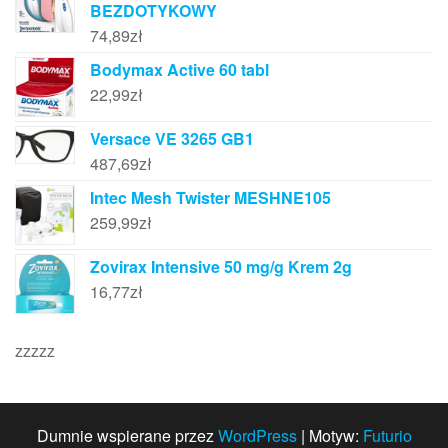
BEZDOTYKOWY
74,89
zł
Bodymax Active 60 tabl
22,99
zł
Versace VE 3265 GB1
487,69
zł
Intec Mesh Twister MESHNE105
259,99
zł
Zovirax Intensive 50 mg/g Krem 2g
16,77
zł
zzzzz
Dumnie wspierane przez
WordPress
|
Motyw:
Futurio