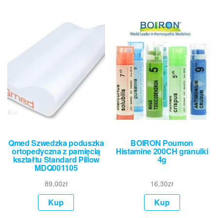
Qmed Szwedzka poduszka
BOIRON Poumon
ortopedyczna z pamięcią
Histamine 200CH granulki
kształtu Standard Pillow
4g
MDQ001105
89,00
zł
16,30
zł
Kup
Kup