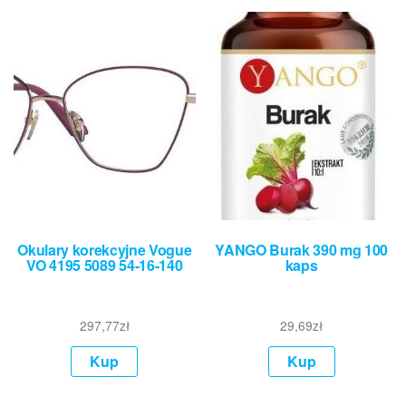
Okulary korekcyjne Vogue
YANGO Burak 390 mg 100
VO 4195 5089 54-16-140
kaps
297,77
zł
29,69
zł
Kup
Kup