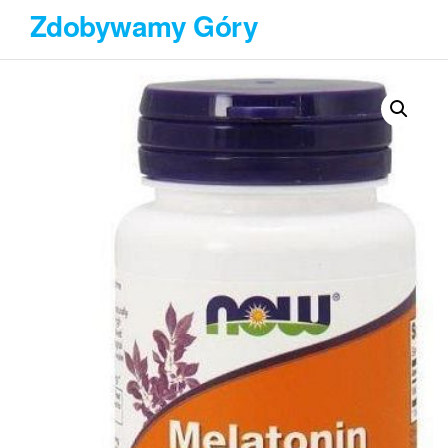
Przejdź
Zdobywamy Góry
do
treści