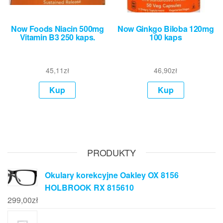
Now Foods Niacin 500mg
Now Ginkgo Biloba 120mg
Vitamin B3 250 kaps.
100 kaps
45,11
zł
46,90
zł
Kup
Kup
PRODUKTY
Okulary korekcyjne Oakley OX 8156
HOLBROOK RX 815610
299,00
zł