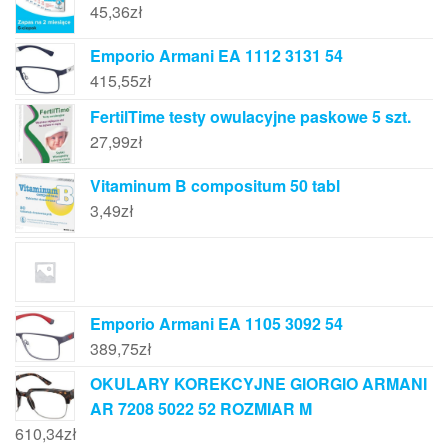
45,36
zł
Emporio Armani EA 1112 3131 54
415,55
zł
FertilTime testy owulacyjne paskowe 5 szt.
27,99
zł
Vitaminum B compositum 50 tabl
3,49
zł
Emporio Armani EA 1105 3092 54
389,75
zł
OKULARY KOREKCYJNE GIORGIO ARMANI
AR 7208 5022 52 ROZMIAR M
610,34
zł