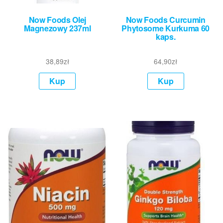
Now Foods Olej
Now Foods Curcumin
Magnezowy 237ml
Phytosome Kurkuma 60
kaps.
38,89
zł
64,90
zł
Kup
Kup