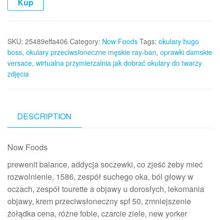
Kup
SKU:
25489effa406
Category:
Now Foods
Tags:
okulary hugo
boss
,
okulary przeciwsłoneczne męskie ray-ban
,
oprawki damskie
versace
,
wirtualna przymierzalnia jak dobrać okulary do twarzy
zdjęcia
DESCRIPTION
Now Foods
prewenit balance, addycja soczewki, co zjeść żeby mieć
rozwolnienie, 1586, zespół suchego oka, ból głowy w
oczach, zespół tourette a objawy u dorosłych, lekomania
objawy, krem przeciwsłoneczny spf 50, zmniejszenie
żołądka cena, różne fobie, czarcie ziele, new yorker