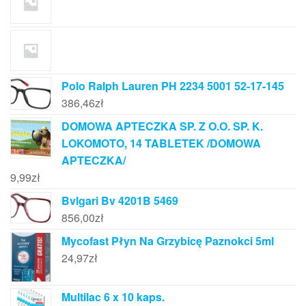
Polo Ralph Lauren PH 2234 5001 52-17-145
386,46
zł
DOMOWA APTECZKA SP. Z O.O. SP. K.
LOKOMOTO, 14 TABLETEK /DOMOWA
APTECZKA/
9,99
zł
Bvlgari Bv 4201B 5469
856,00
zł
Mycofast Płyn Na Grzybicę Paznokci 5ml
24,97
zł
Multilac 6 x 10 kaps.