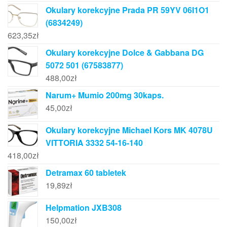
Okulary korekcyjne Prada PR 59YV 06I1O1
(6834249)
623,35
zł
Okulary korekcyjne Dolce & Gabbana DG
5072 501 (67583877)
488,00
zł
Narum+ Mumio 200mg 30kaps.
45,00
zł
Okulary korekcyjne Michael Kors MK 4078U
VITTORIA 3332 54-16-140
418,00
zł
Detramax 60 tabletek
19,89
zł
Helpmation JXB308
150,00
zł