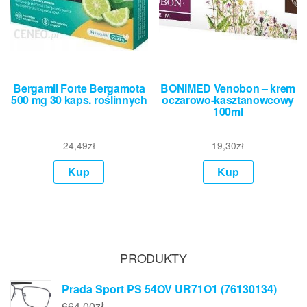
Bergamil Forte Bergamota
BONIMED Venobon – krem
500 mg 30 kaps. roślinnych
oczarowo-kasztanowcowy
100ml
24,49
zł
19,30
zł
Kup
Kup
PRODUKTY
Prada Sport PS 54OV UR71O1 (76130134)
664,00
zł