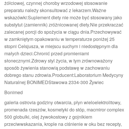
żółciowej, czynnej choroby wrzodowej stosowanie
preparatu należy skonsultować z lekarzem.Ważne
wskazówki:Suplement diety nie może być stosowany jako
substytut (zamiennik) zróżnicowanej diety.Nie przekraczać
zalecanej porcji do spożycia w ciągu dnia.Przechowywać
w zamkniętym opakowaniu w temperaturze poniżej 25
stopni Celsjusza, w miejscu suchym i niedostępnym dla
małych dzieci.Chronić przed promieniami
słonecznymi.Zdrowy styl życia, w tym zrównoważony
sposób żywienia stanowią podstawę w zachowaniu
dobrego stanu zdrowia.Producent:Laboratorium Medycyny
Naturalnej BONIMEDStawowa 2334-300 Żywiec
Bonimed
galeria ostrovia godziny otwarcia, płyn wieloelektrolitowy,
promenada rzeszów, kosmetyki do stóp, macmiror complex
500 globulki, olej żywokostowy z gojnikiem
przeciwwskazania, krople na ciśnienie w oku bez recepty,