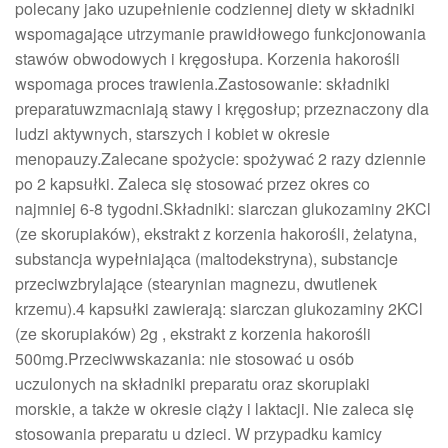
polecany jako uzupełnienie codziennej diety w składniki
wspomagające utrzymanie prawidłowego funkcjonowania
stawów obwodowych i kręgosłupa. Korzenia hakorośli
wspomaga proces trawienia.Zastosowanie: składniki
preparatuwzmacniają stawy i kręgosłup; przeznaczony dla
ludzi aktywnych, starszych i kobiet w okresie
menopauzy.Zalecane spożycie: spożywać 2 razy dziennie
po 2 kapsułki. Zaleca się stosować przez okres co
najmniej 6-8 tygodni.Składniki: siarczan glukozaminy 2KCl
(ze skorupiaków), ekstrakt z korzenia hakorośli, żelatyna,
substancja wypełniająca (maltodekstryna), substancje
przeciwzbrylające (stearynian magnezu, dwutlenek
krzemu).4 kapsułki zawierają: siarczan glukozaminy 2KCl
(ze skorupiaków) 2g , ekstrakt z korzenia hakorośli
500mg.Przeciwwskazania: nie stosować u osób
uczulonych na składniki preparatu oraz skorupiaki
morskie, a także w okresie ciąży i laktacji. Nie zaleca się
stosowania preparatu u dzieci. W przypadku kamicy