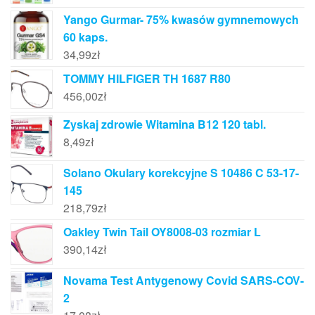
Yango Gurmar- 75% kwasów gymnemowych
60 kaps.
34,99
zł
TOMMY HILFIGER TH 1687 R80
456,00
zł
Zyskaj zdrowie Witamina B12 120 tabl.
8,49
zł
Solano Okulary korekcyjne S 10486 C 53-17-
145
218,79
zł
Oakley Twin Tail OY8008-03 rozmiar L
390,14
zł
Novama Test Antygenowy Covid SARS-COV-
2