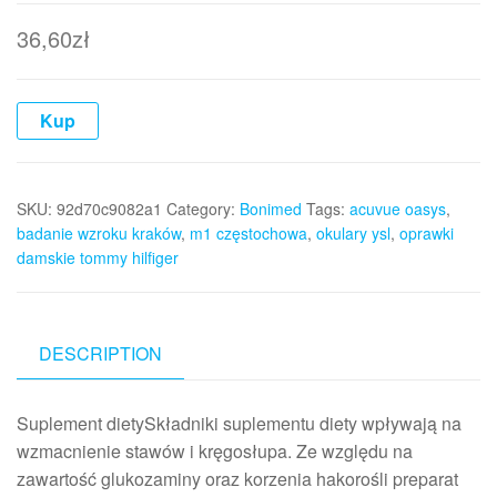
36,60
zł
Kup
SKU:
92d70c9082a1
Category:
Bonimed
Tags:
acuvue oasys
,
badanie wzroku kraków
,
m1 częstochowa
,
okulary ysl
,
oprawki
damskie tommy hilfiger
DESCRIPTION
Suplement dietySkładniki suplementu diety wpływają na
wzmacnienie stawów i kręgosłupa. Ze względu na
zawartość glukozaminy oraz korzenia hakorośli preparat