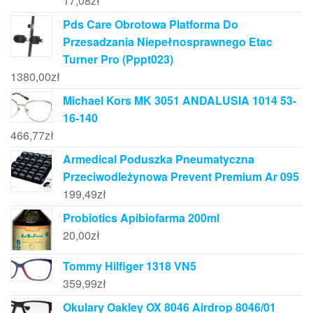
17,08
zł
Pds Care Obrotowa Platforma Do
Przesadzania Niepełnosprawnego Etac
Turner Pro (Pppt023)
1380,00
zł
Michael Kors MK 3051 ANDALUSIA 1014 53-
16-140
466,77
zł
Armedical Poduszka Pneumatyczna
Przeciwodleżynowa Prevent Premium Ar 095
199,49
zł
Probiotics Apibiofarma 200ml
20,00
zł
Tommy Hilfiger 1318 VN5
359,99
zł
Okulary Oakley OX 8046 Airdrop 8046/01