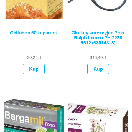
Chitobon 60 kapsułek
Okulary korekcyjne Polo
Ralph Lauren PH 2238
5612 (68014318)
30,24
zł
343,40
zł
Kup
Kup