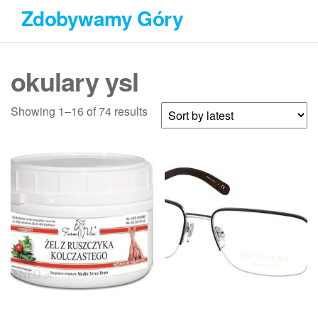
Przejdź
Zdobywamy Góry
do
treści
okulary ysl
Showing 1–16 of 74 results