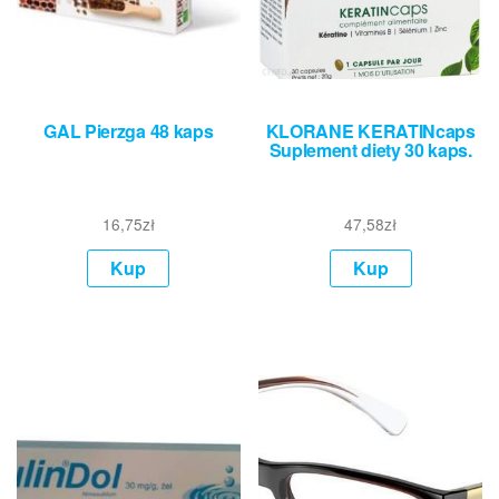
GAL Pierzga 48 kaps
KLORANE KERATINcaps
Suplement diety 30 kaps.
16,75
zł
47,58
zł
Kup
Kup