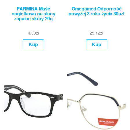
FARMINA Maść
Omegamed Odporność
nagietkowa na stany
powyżej 3 roku życia 30szt
zapalne skóry 20g
4,39
zł
25,12
zł
Kup
Kup