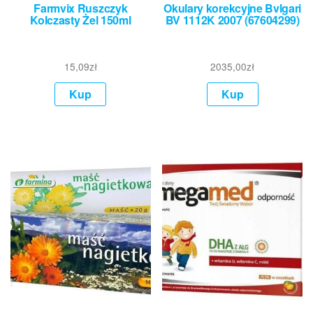
Farmvix Ruszczyk
Okulary korekcyjne Bvlgari
Kolczasty Żel 150ml
BV 1112K 2007 (67604299)
15,09
zł
2035,00
zł
Kup
Kup