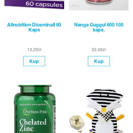
Allnutrition Diosminall 60
Nanga Guggul 600 100
Kaps
kaps.
13,29
zł
32,49
zł
Kup
Kup