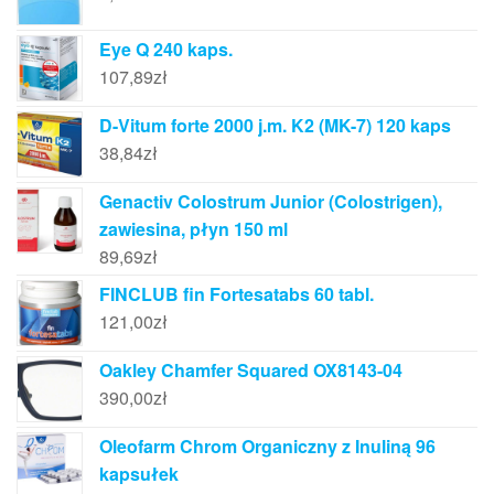
Eye Q 240 kaps.
107,89
zł
D-Vitum forte 2000 j.m. K2 (MK-7) 120 kaps
38,84
zł
Genactiv Colostrum Junior (Colostrigen),
zawiesina, płyn 150 ml
89,69
zł
FINCLUB fin Fortesatabs 60 tabl.
121,00
zł
Oakley Chamfer Squared OX8143-04
390,00
zł
Oleofarm Chrom Organiczny z Inuliną 96
kapsułek