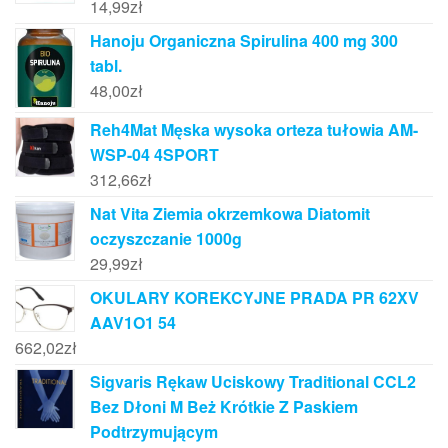
14,99
zł
Hanoju Organiczna Spirulina 400 mg 300
tabl.
48,00
zł
Reh4Mat Męska wysoka orteza tułowia AM-
WSP-04 4SPORT
312,66
zł
Nat Vita Ziemia okrzemkowa Diatomit
oczyszczanie 1000g
29,99
zł
OKULARY KOREKCYJNE PRADA PR 62XV
AAV1O1 54
662,02
zł
Sigvaris Rękaw Uciskowy Traditional CCL2
Bez Dłoni M Beż Krótkie Z Paskiem
Podtrzymującym