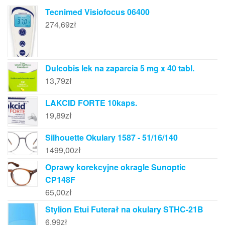
Tecnimed Visiofocus 06400
274,69
zł
Dulcobis lek na zaparcia 5 mg x 40 tabl.
13,79
zł
LAKCID FORTE 10kaps.
19,89
zł
Silhouette Okulary 1587 - 51/16/140
1499,00
zł
Oprawy korekcyjne okragle Sunoptic
CP148F
65,00
zł
Stylion Etui Futerał na okulary STHC-21B
6,99
zł