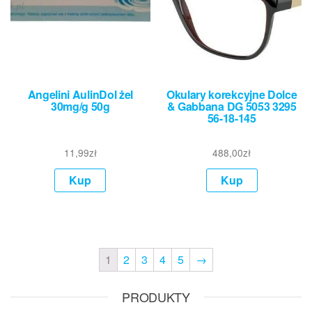
Angelini AulinDol żel
Okulary korekcyjne Dolce
30mg/g 50g
& Gabbana DG 5053 3295
56-18-145
11,99
zł
488,00
zł
Kup
Kup
1
2
3
4
5
→
PRODUKTY