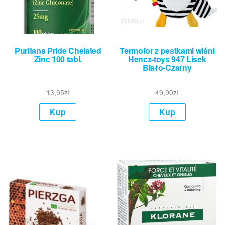
Puritans Pride Chelated
Termofor z pestkami wiśni
Zinc 100 tabl.
Hencz-toys 947 Lisek
Biało-Czarny
13,95
zł
49,90
zł
Kup
Kup