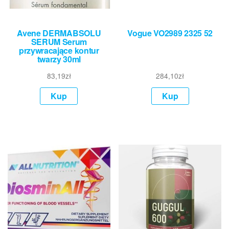
Avene DERMABSOLU
Vogue VO2989 2325 52
SERUM Serum
przywracające kontur
twarzy 30ml
83,19
zł
284,10
zł
Kup
Kup