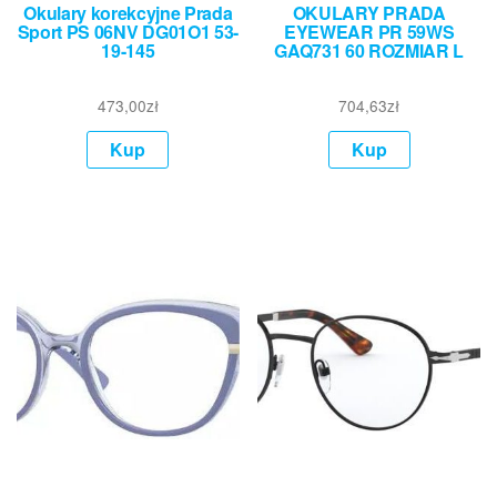
Okulary korekcyjne Prada
OKULARY PRADA
Sport PS 06NV DG01O1 53-
EYEWEAR PR 59WS
19-145
GAQ731 60 ROZMIAR L
473,00
zł
704,63
zł
Kup
Kup