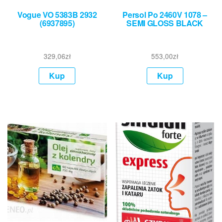
Vogue VO 5383B 2932
Persol Po 2460V 1078 –
(6937895)
SEMI GLOSS BLACK
329,06
zł
553,00
zł
Kup
Kup