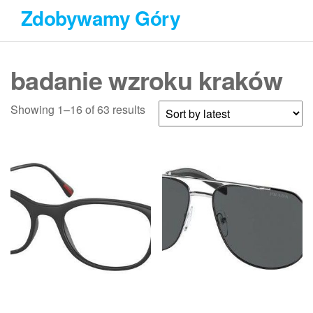
Przejdź
Zdobywamy Góry
do
treści
badanie wzroku kraków
Showing 1–16 of 63 results