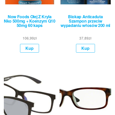
Now Foods Olej Z Kryla
Biokap Anticaduta
Nko 500mg + Koenzym Q10
Szampon przeciw
50mg 60 kaps
wypadaniu włosów 200 ml
106,99
zł
37,89
zł
Kup
Kup