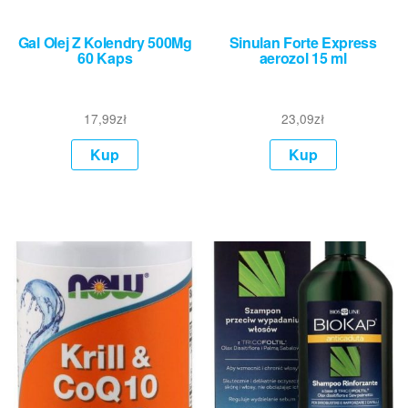
Gal Olej Z Kolendry 500Mg
Sinulan Forte Express
60 Kaps
aerozol 15 ml
17,99
zł
23,09
zł
Kup
Kup