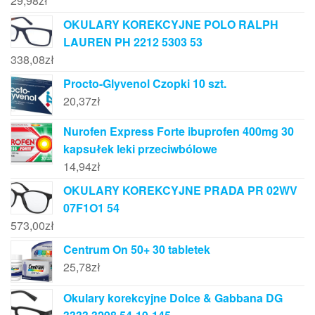
29,98
zł
OKULARY KOREKCYJNE POLO RALPH
LAUREN PH 2212 5303 53
338,08
zł
Procto-Glyvenol Czopki 10 szt.
20,37
zł
Nurofen Express Forte ibuprofen 400mg 30
kapsułek leki przeciwbólowe
14,94
zł
OKULARY KOREKCYJNE PRADA PR 02WV
07F1O1 54
573,00
zł
Centrum On 50+ 30 tabletek
25,78
zł
Okulary korekcyjne Dolce & Gabbana DG