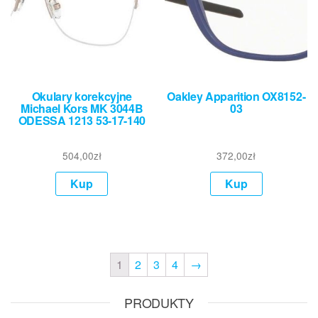
Okulary korekcyjne
Oakley Apparition OX8152-
Michael Kors MK 3044B
03
ODESSA 1213 53-17-140
504,00
zł
372,00
zł
Kup
Kup
1
2
3
4
→
PRODUKTY