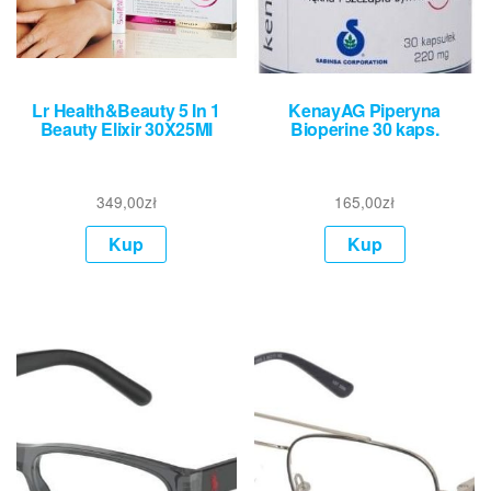
Lr Health&Beauty 5 In 1
KenayAG Piperyna
Beauty Elixir 30X25Ml
Bioperine 30 kaps.
349,00
zł
165,00
zł
Kup
Kup