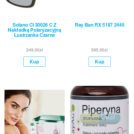
Solano Cl 30026 C Z
Ray Ban RX 5187 2445
Nakładką Polaryzacyjną
Lustrzanka Czarne
249,00
zł
395,00
zł
Kup
Kup