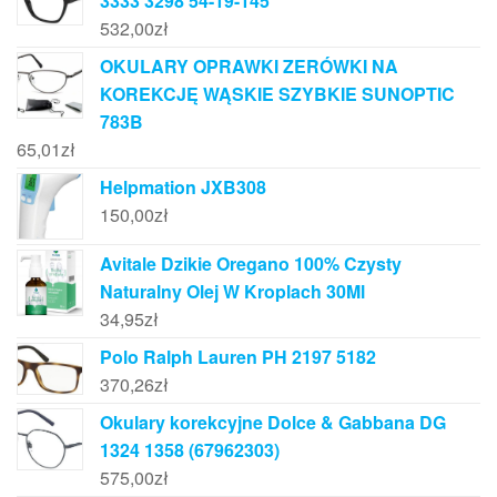
3333 3298 54-19-145
532,00
zł
OKULARY OPRAWKI ZERÓWKI NA
KOREKCJĘ WĄSKIE SZYBKIE SUNOPTIC
783B
65,01
zł
Helpmation JXB308
150,00
zł
Avitale Dzikie Oregano 100% Czysty
Naturalny Olej W Kroplach 30Ml
34,95
zł
Polo Ralph Lauren PH 2197 5182
370,26
zł
Okulary korekcyjne Dolce & Gabbana DG
1324 1358 (67962303)
575,00
zł