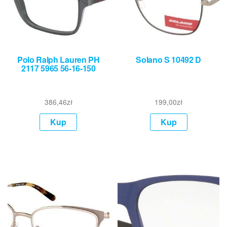
Polo Ralph Lauren PH
Solano S 10492 D
2117 5965 56-16-150
386,46
zł
199,00
zł
Kup
Kup