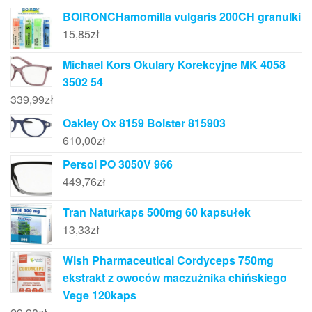
BOIRONCHamomilla vulgaris 200CH granulki
15,85
zł
Michael Kors Okulary Korekcyjne MK 4058
3502 54
339,99
zł
Oakley Ox 8159 Bolster 815903
610,00
zł
Persol PO 3050V 966
449,76
zł
Tran Naturkaps 500mg 60 kapsułek
13,33
zł
Wish Pharmaceutical Cordyceps 750mg
ekstrakt z owoców maczużnika chińskiego
Vege 120kaps