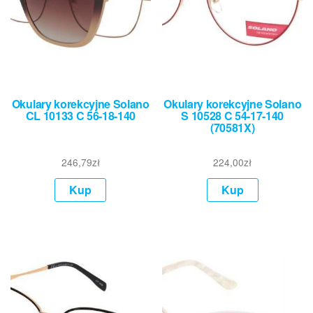
Okulary korekcyjne Solano
Okulary korekcyjne Solano
CL 10133 C 56-18-140
S 10528 C 54-17-140
(70581X)
246,79
zł
224,00
zł
Kup
Kup