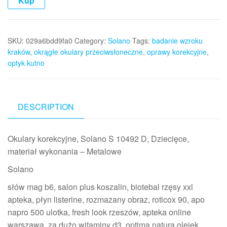
Kup
SKU:
029a6bdd9fa0
Category:
Solano
Tags:
badanie wzroku
kraków
,
okrągłe okulary przeciwsłoneczne
,
oprawy korekcyjne
,
optyk kutno
DESCRIPTION
Okulary korekcyjne, Solano S 10492 D, Dziecięce,
materiał wykonania – Metalowe
Solano
słów mag b6, salon plus koszalin, biotebal rzęsy xxl
apteka, płyn listerine, rozmazany obraz, roticox 90, apo
napro 500 ulotka, fresh look rzeszów, apteka online
warszawa, za dużo witaminy d3, optima natura olejek