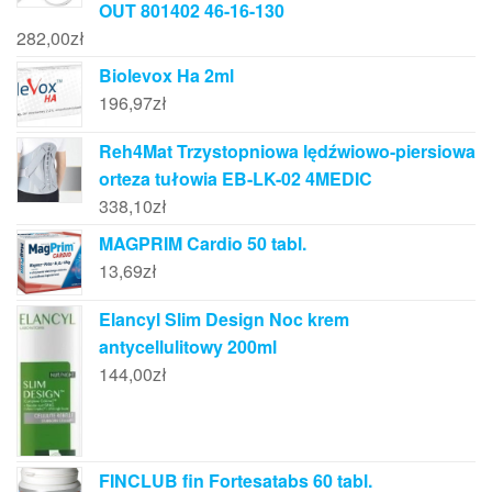
OUT 801402 46-16-130
282,00
zł
Biolevox Ha 2ml
196,97
zł
Reh4Mat Trzystopniowa lędźwiowo-piersiowa
orteza tułowia EB-LK-02 4MEDIC
338,10
zł
MAGPRIM Cardio 50 tabl.
13,69
zł
Elancyl Slim Design Noc krem
antycellulitowy 200ml
144,00
zł
FINCLUB fin Fortesatabs 60 tabl.