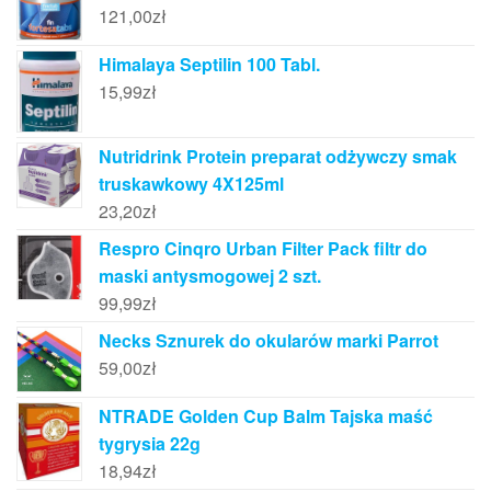
121,00
zł
Himalaya Septilin 100 Tabl.
15,99
zł
Nutridrink Protein preparat odżywczy smak
truskawkowy 4X125ml
23,20
zł
Respro Cinqro Urban Filter Pack filtr do
maski antysmogowej 2 szt.
99,99
zł
Necks Sznurek do okularów marki Parrot
59,00
zł
NTRADE Golden Cup Balm Tajska maść
tygrysia 22g
18,94
zł