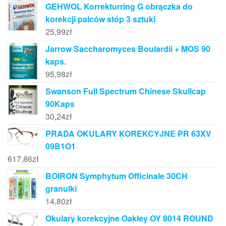
GEHWOL Korrekturring G obrączka do
korekcji palców stóp 3 sztuki
25,99
zł
Jarrow Saccharomyces Boulardii + MOS 90
kaps.
95,98
zł
Swanson Full Spectrum Chinese Skullcap
90Kaps
30,24
zł
PRADA OKULARY KOREKCYJNE PR 63XV
09B1O1
617,86
zł
BOIRON Symphytum Officinale 30CH
granulki
14,80
zł
Okulary korekcyjne Oakley OY 8014 ROUND