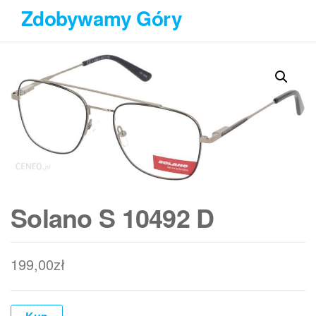
Przejdź
Zdobywamy Góry
do
treści
Solano S 10492 D
199,00
zł