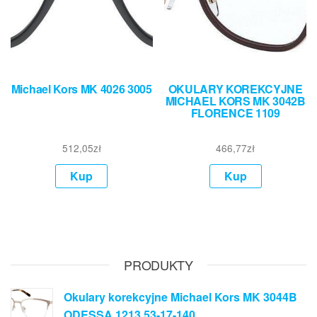
Michael Kors MK 4026 3005
OKULARY KOREKCYJNE
MICHAEL KORS MK 3042B
FLORENCE 1109
512,05
zł
466,77
zł
Kup
Kup
PRODUKTY
Okulary korekcyjne Michael Kors MK 3044B
ODESSA 1213 53-17-140