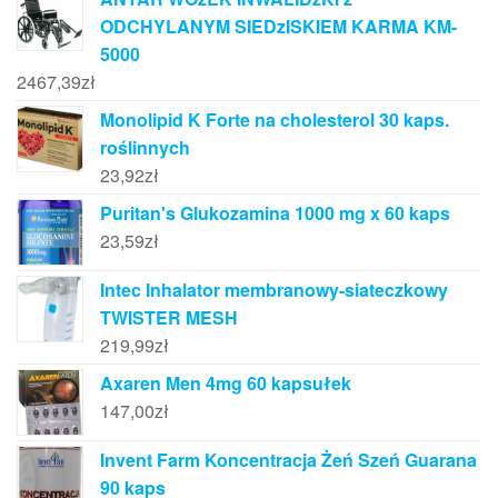
ODCHYLANYM SIEDzISKIEM KARMA KM-
5000
2467,39
zł
Monolipid K Forte na cholesterol 30 kaps.
roślinnych
23,92
zł
Puritan's Glukozamina 1000 mg x 60 kaps
23,59
zł
Intec Inhalator membranowy-siateczkowy
TWISTER MESH
219,99
zł
Axaren Men 4mg 60 kapsułek
147,00
zł
Invent Farm Koncentracja Żeń Szeń Guarana
90 kaps