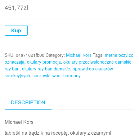
451,77
zł
Kup
SKU:
04a71621fb00
Category:
Michael Kors
Tags:
metne oczy co
oznaczają
,
okulary promocja
,
okulary przeciwsłoneczne damskie
ray ban
,
okulary ray ban damskie
,
oprawki do okularów
korekcyjnych
,
soczewki iwear harmony
DESCRIPTION
Michael Kors
tabletki na trądzik na receptę, okulary z czarnymi