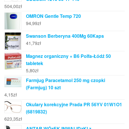
504,00
zł
OMRON Gentle Temp 720
94,99
zł
Swanson Berberyna 400Mg 60Kaps
41,79
zł
Magnez organiczny + B6 Polfa-Łódź 50
tabletek
5,80
zł
Farmjug Paracetamol 250 mg czopki
(Farmjug) 10 szt
4,15
zł
Okulary korekcyjne Prada PR 56YV 01W1O1
(6819832)
623,35
zł
ANTAR WÓzEK INWALIDzKI z