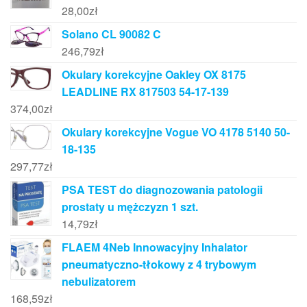
28,00
zł
Solano CL 90082 C
246,79
zł
Okulary korekcyjne Oakley OX 8175
LEADLINE RX 817503 54-17-139
374,00
zł
Okulary korekcyjne Vogue VO 4178 5140 50-
18-135
297,77
zł
PSA TEST do diagnozowania patologii
prostaty u mężczyzn 1 szt.
14,79
zł
FLAEM 4Neb Innowacyjny Inhalator
pneumatyczno-tłokowy z 4 trybowym
nebulizatorem
168,59
zł