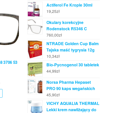
Actiferol Fe Krople 30ml
19,25
zł
Okulary korekcyjne
Rodenstock R5346 C
760,00
zł
NTRADE Golden Cup Balm
Tajska maść tygrysia 12g
10,34
zł
8 3706 53
Bio-Pycnogenol 30 tabletek
44,99
zł
Norsa Pharma Hepaset
ł
PRO 90 kaps wegańskich
45,90
zł
VICHY AQUALIA THERMAL
Lekki krem nawilżający do