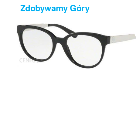
Przejdź
Zdobywamy Góry
do
treści