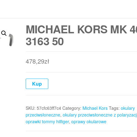
MICHAEL KORS MK 4
3163 50
478,29
zł
Kup
SKU:
57cfc63ff7c4
Category:
Michael Kors
Tags:
okulary
przeciwsłoneczne
,
okulary przeciwsłoneczne z polaryzac
oprawki tommy hilfiger
,
oprawy okularowe