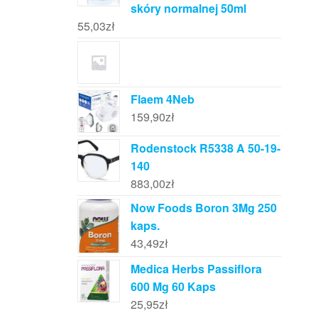
skóry normalnej 50ml
55,03
zł
Flaem 4Neb
159,90
zł
Rodenstock R5338 A 50-19-
140
883,00
zł
Now Foods Boron 3Mg 250
kaps.
43,49
zł
Medica Herbs Passiflora
600 Mg 60 Kaps
25,95
zł