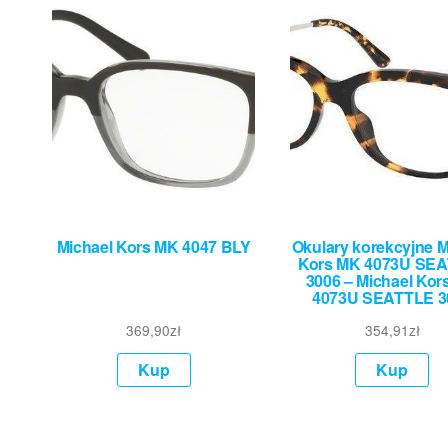
Michael Kors MK 4047 BLY
Okulary korekcyjne M
Kors MK 4073U SE
3006 – Michael Kor
4073U SEATTLE 3
369,90
zł
354,91
zł
Kup
Kup