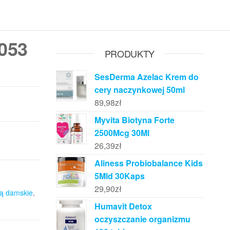
053
PRODUKTY
SesDerma Azelac Krem do
cery naczynkowej 50ml
89,98
zł
Myvita Biotyna Forte
2500Mcg 30Ml
26,39
zł
Aliness Probiobalance Kids
5Mld 30Kaps
29,90
zł
ją damskie
,
Humavit Detox
oczyszczanie organizmu