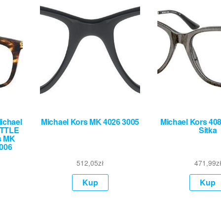
ichael
Michael Kors MK 4026 3005
Michael Kors 408
ATTLE
Sitka
s MK
006
512,05
zł
471,99
z
Kup
Kup