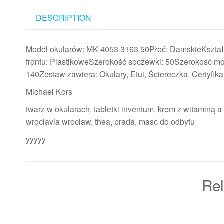
DESCRIPTION
Model okularów: MK 4053 3163 50Płeć: DamskieKształt
frontu: PlastikoweSzerokość soczewki: 50Szerokość m
140Zestaw zawiera: Okulary, Etui, Ściereczka, Certyfika
Michael Kors
twarz w okularach, tabletki inventum, krem z witaminą 
wroclavia wroclaw, thea, prada, masc do odbytu
yyyyy
Rel