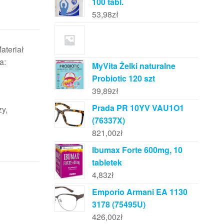
100 tabl.
53,98
zł
ateriał
a:
MyVita Żelki naturalne
Probiotic 120 szt
39,89
zł
Prada PR 10YV VAU1O1
zy,
(76337X)
821,00
zł
Ibumax Forte 600mg, 10
tabletek
4,83
zł
Emporio Armani EA 1130
3178 (75495U)
426,00
zł