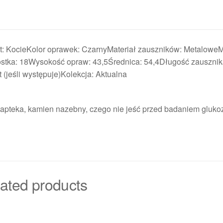
: KocieKolor oprawek: CzarnyMateriał zauszników: MetaloweM
ostka: 18Wysokość opraw: 43,5Średnica: 54,4Długość zausznik
t (jeśli występuje)Kolekcja: Aktualna
a apteka, kamien nazebny, czego nie jeść przed badaniem gluko
ated products