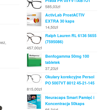
Prada PR 05YV-1AB1O1
585,03
zł
ActivLab ProstACTIV
EXTRA 30 kaps
14,50
zł
Ralph Lauren RL 6136 5655
(7595086)
nez,
457,00
zł
Benfogamma 50mg 100
tabletek
37,23
zł
Okulary korekcyjne Persol
PO 5007VT 8012 45-21-145
815,00
zł
Neuracaps Smart Pamięć i
Koncentracja 50kaps
66,34
zł