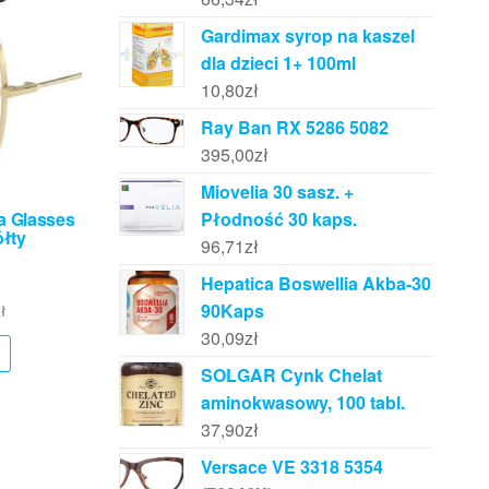
Gardimax syrop na kaszel
dla dzieci 1+ 100ml
10,80
zł
Ray Ban RX 5286 5082
395,00
zł
Miovelia 30 sasz. +
a Glasses
Płodność 30 kaps.
łty
96,71
zł
Hepatica Boswellia Akba-30
90Kaps
ł
30,09
zł
SOLGAR Cynk Chelat
aminokwasowy, 100 tabl.
37,90
zł
Versace VE 3318 5354