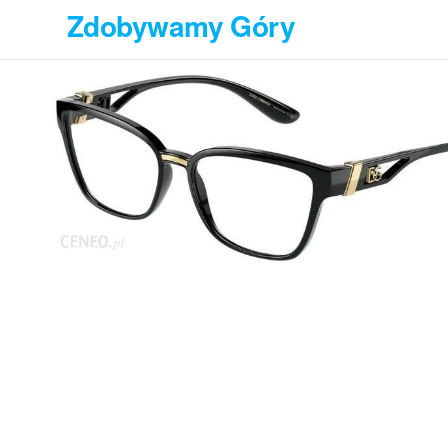
Przejdź
Zdobywamy Góry
do
treści