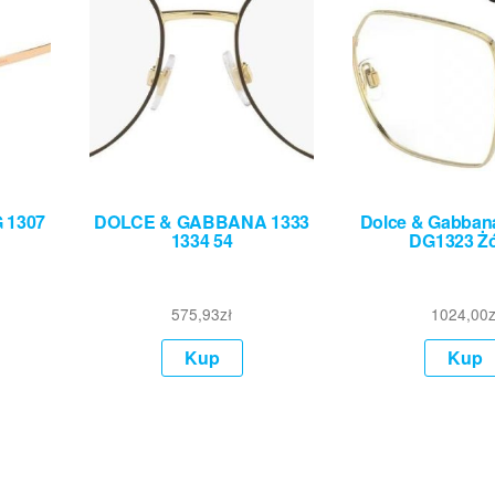
 1307
DOLCE & GABBANA 1333
Dolce & Gabban
1334 54
DG1323 Żó
575,93
zł
1024,00
z
Kup
Kup