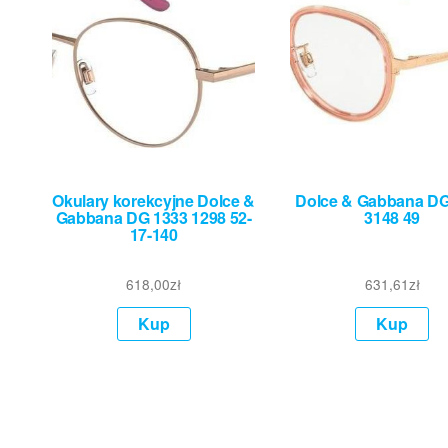
Okulary korekcyjne Dolce &
Dolce & Gabbana DG
Gabbana DG 1333 1298 52-
3148 49
17-140
618,00
zł
631,61
zł
Kup
Kup