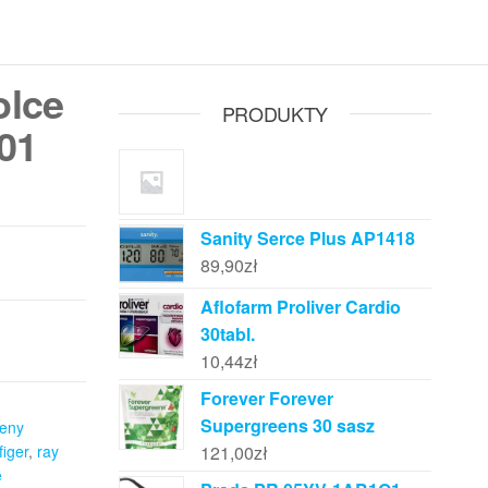
olce
PRODUKTY
01
Sanity Serce Plus AP1418
89,90
zł
Aflofarm Proliver Cardio
30tabl.
10,44
zł
Forever Forever
Supergreens 30 sasz
eny
figer
,
ray
121,00
zł
e