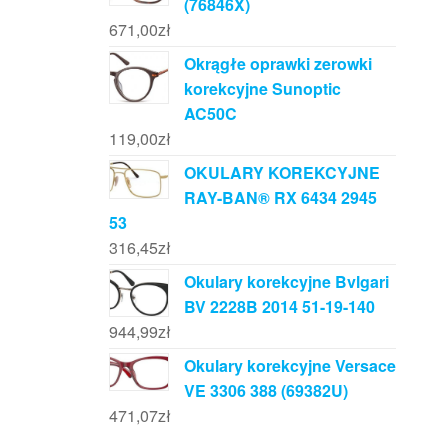
(76846X)
671,00
zł
Okrągłe oprawki zerowki
korekcyjne Sunoptic
AC50C
119,00
zł
OKULARY KOREKCYJNE
RAY-BAN® RX 6434 2945
53
316,45
zł
Okulary korekcyjne Bvlgari
BV 2228B 2014 51-19-140
944,99
zł
Okulary korekcyjne Versace
VE 3306 388 (69382U)
471,07
zł