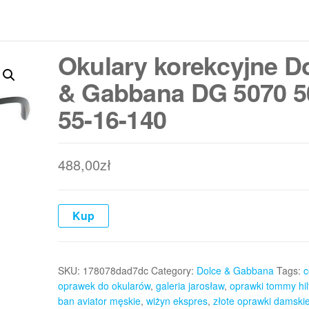
Okulary korekcyjne D
& Gabbana DG 5070 5
55-16-140
488,00
zł
Kup
SKU:
178078dad7dc
Category:
Dolce & Gabbana
Tags:
c
oprawek do okularów
,
galeria jarosław
,
oprawki tommy hil
ban aviator męskie
,
wiżyn ekspres
,
złote oprawki damski